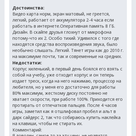
Достоинства:
Видео карта норм, экран матовый, не греется,
легкий, работает от аккумулятора 2-4 часа если
работать в интернете.Оперативная память 8 ГБ.
Дизайн. В скайпе друзья глохнут от микрофона
потому-что их 2. Особо тихий. Удивился с того где
находятся средства воспроизведения звука, было
необычно слышать. Легкий. Тянет игры как до 2010 г.
на максимуме почти, так и современные на средних.
Недостатки:
Корпус хиленький, в первый день боялся его взять с
собой на учебу, уже отходит корпус и он теперь
издает треск, когда на него нажимаю, процессор на
любителя, но у меня его достаточно для работы
80% максимум, жесткому диску постоянно не
хватает скорости, при работе 100%. Приходится его
протирать от отпечатков пальцев. После 4 часов
игры, заметил как я отшлифовал пробел и альт в
дарк сайдерс 2, так что собираюсь купить наклейка
на клавиши, чтобы не стирать их.
Комментарий:
Я доволен, самое то за эту цену, не нравится