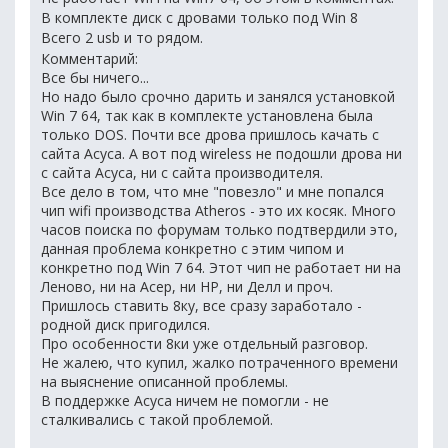
В комплекте диск с дровами только под Win 8
Всего 2 usb и то рядом.
Комментарий:
Все бы ничего...
Но надо было срочно дарить и занялся установкой
Win 7 64, так как в комплекте установлена была
только DOS. Почти все дрова пришлось качать с
сайта Асуса. А вот под wireless не подошли дрова ни
с сайта Асуса, ни с сайта производителя.
Все дело в том, что мне "повезло" и мне попался
чип wifi производства Atheros - это их косяк. Много
часов поиска по форумам только подтвердили это,
данная проблема конкретно с этим чипом и
конкретно под Win 7 64. Этот чип не работает ни на
Леново, ни на Асер, ни НР, ни Делл и проч.
Пришлось ставить 8ку, все сразу заработало -
родной диск пригодился.
Про особенности 8ки уже отдельный разговор.
Не жалею, что купил, жалко потраченного времени
на выяснение описанной проблемы.
В поддержке Асуса ничем не помогли - не
сталкивались с такой проблемой.