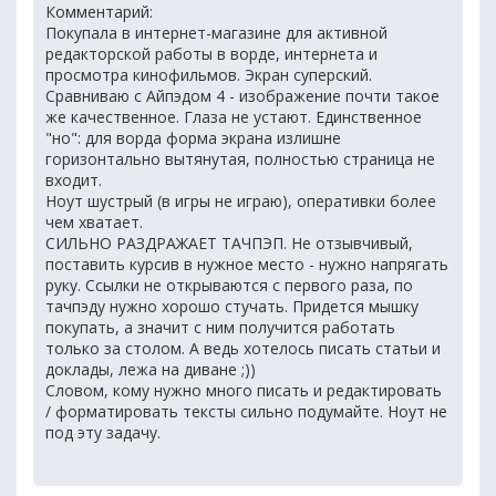
Комментарий:
Покупала в интернет-магазине для активной
редакторской работы в ворде, интернета и
просмотра кинофильмов. Экран суперский.
Сравниваю с Айпэдом 4 - изображение почти такое
же качественное. Глаза не устают. Единственное
"но": для ворда форма экрана излишне
горизонтально вытянутая, полностью страница не
входит.
Ноут шустрый (в игры не играю), оперативки более
чем хватает.
СИЛЬНО РАЗДРАЖАЕТ ТАЧПЭП. Не отзывчивый,
поставить курсив в нужное место - нужно напрягать
руку. Ссылки не открываются с первого раза, по
тачпэду нужно хорошо стучать. Придется мышку
покупать, а значит с ним получится работать
только за столом. А ведь хотелось писать статьи и
доклады, лежа на диване ;))
Словом, кому нужно много писать и редактировать
/ форматировать тексты сильно подумайте. Ноут не
под эту задачу.