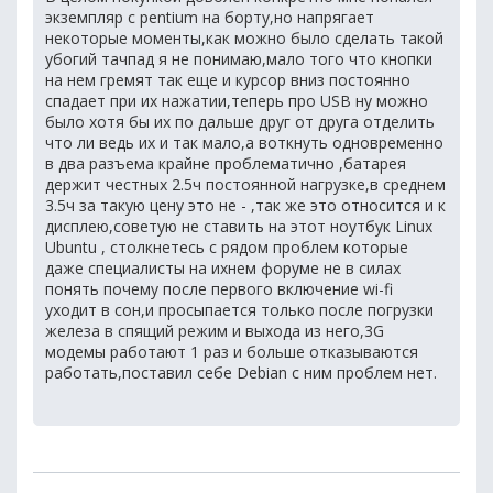
экземпляр с pentium на борту,но напрягает
некоторые моменты,как можно было сделать такой
убогий тачпад я не понимаю,мало того что кнопки
на нем гремят так еще и курсор вниз постоянно
спадает при их нажатии,теперь про USB ну можно
было хотя бы их по дальше друг от друга отделить
что ли ведь их и так мало,а воткнуть одновременно
в два разъема крайне проблематично ,батарея
держит честных 2.5ч постоянной нагрузке,в среднем
3.5ч за такую цену это не - ,так же это относится и к
дисплею,советую не ставить на этот ноутбук Linux
Ubuntu , столкнетесь с рядом проблем которые
даже специалисты на ихнем форуме не в силах
понять почему после первого включение wi-fi
уходит в сон,и просыпается только после погрузки
железа в спящий режим и выхода из него,3G
модемы работают 1 раз и больше отказываются
работать,поставил себе Debian с ним проблем нет.