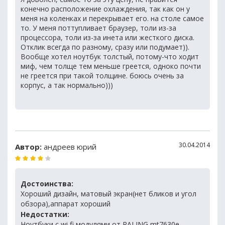
конечно расположение охлаждения, так как он у
меня на коленках и перекрывает его. на столе самое
то. У меня поттупливает браузер, толи из-за
процессора, толи из-за инета или жесткого диска.
Отклик всегда по разному, сразу или подумает)).
Вообще хотел ноутбук толстый, потому-что ходит
миф, чем толще тем меньше греется, одноко почти
не греется при такой толщине. боюсь очень за
корпус, а так нормально)))
30.04.2014
Автор:
андреев юрий
Достоинства:
Хороший дизайн, матовый экран(нет бликов и угол
обзора),аппарат хороший
Недостатки:
Ноутбуки с wi fi модулями от RALING mt7630e-