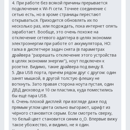
4. При работе без всякой причины прерывается
подключение к Wi-Fi сети. Точнее соединение с
сетью есть, но в хроме страницы перестают
открываться. Приходится обновлять их по
несколько раз, или подождать, пока интернет опять
заработает. Вообще, это очень похоже на
отключение сетевого адаптера в целях экономии
электроэнергии при работе от аккумулятора, НО:
галка в диспетчере задач снята (в параметрах
драйвера "разрешать отключение этого устройства
в целях экономии энергии"), ноут подключен к
розетке. Видимо, такие драйвера под винду 8.
5. Два USB порта, причём рядом друг с другом: один
занят мышкой, в другой толстую флешку не
воткнуть. Зато правая сторона ноута пустая, один
ДВД дисковод и 10 см пластика, куда поместились
бы ещё пара USB.
6. Очень плохой дисплей: при взгляде даже под
прямым углом цвета сильно выгорают, шрифт из
чёрного становится серым. Если смотреть сверху,
то белый цвет становится синим о_О. Впервые вижу
такое убожество, и видимо, не я один.