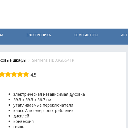
КА
ЭЛЕКТРОНИКА
КОМПЬЮТЕРЫ
АВ
ховые шкафы
Siemens HB33GB541R
4.5
электрическая независимая духовка
59.5 х 59.5 x 56.7 см
утапливаемые переключатели
класс A по энергопотреблению
дисплей
конвекция
гриль