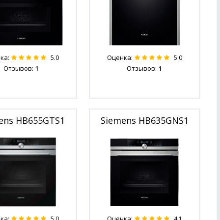
ка:
Оценка:
5.0
5.0
Отзывов:
1
Отзывов:
1
ens HB655GTS1
Siemens HB635GNS1
ка:
Оценка:
5.0
4.1