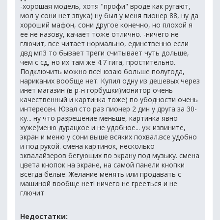
-хорошая модель, хотя "профи" вроде как ругают,
мол у сони нет звука) ну был у меня пионер 88, ну да
хороший мафон, сони другое конечно, но плохой я
ее не назову, качает тоже отлично. -ничего не
глючит, все читает нормально, единственно если
двд мп3 то бывает треги считывает чуть дольше,
чем с сд, но их там же 4.7 гига, простительно.
Подключить можно все! юзаю больше полугода,
нариканих вообще нет. Купил одну из дешевых через
инет магазин (в р-н горбушки)монитор очень
качественный и картинка тоже) по убодности очень
интересен. Юзал сто раз пионер 2 дин у друга за 30-
ку... ну что разрешение меньше, картинка явно
хуже(меню дурацкое и не удобное... уж извините,
экран и меню у сони выше всяких похвал.все удобно
и под рукой. смена картинок, несколько
эквалайзеров бегующих по экрану под музыку. смена
цвета кнопок на экране, на самой панели кнопки
всегда белые. Желание менять или продавать с
машиной вообще нет! ничего не грееться и не
глючит
Недостатки: