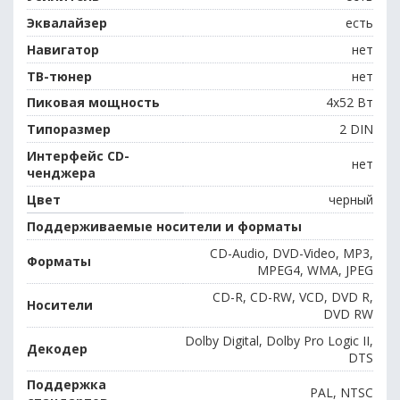
Эквалайзер
есть
Навигатор
нет
ТВ-тюнер
нет
Пиковая мощность
4x52 Вт
Типоразмер
2 DIN
Интерфейс CD-
нет
ченджера
Цвет
черный
Поддерживаемые носители и форматы
CD-Audio, DVD-Video, MP3,
Форматы
MPEG4, WMA, JPEG
CD-R, CD-RW, VCD, DVD R,
Носители
DVD RW
Dolby Digital, Dolby Pro Logic II,
Декодер
DTS
Поддержка
PAL, NTSC