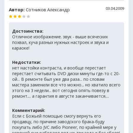
03.04.2009
Автор:
Сотников Александр
Достоинства:
Отличное изображение. звук - выше всяческих
похвал, куча разных нужных настроек и звука и
караоке!
Недостатки:
нет настойки контраста, и вообще перестает
перестает считывать DVD диски минуты где-то с 20-
ой... В ремонте был уже два раза... по словам
мастера заменили все что можно... но хватило всего
этого на 3 недели... вот сегодня опять повезу в
ремонт.... а гарантия в августе заканчивается....
Комментарий:
Если с Божьей помощью смогу вернуть его
продавцу, по причине заводского брака-буду
покупать либо JVC либо Pioneer, по крайней мере у
корешей они работают вот уж три года и без сбоев!