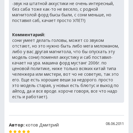
-звук на штатной аккустики не очень интересный,
без саба тоже как-то не весело, с родной
магнитолой форд бысы были, с сони меньше, но
поставил саб, качает просто УЛЕТ!)
Комментарий:
сони умеет делать головы, может со звуком
отстают, но это нужно быть либо мега меломаном,
либо у вас другая магнитола, что бы опускать эту
модель сони) поменял аккустику и саб поставил-
качает на ура. машина форд мустанг 2006г. по
ценовой политике, ниже только всяких китай типа
челенжера или мистери, вот чо не советую, так это
его. Еще есть хорошие веши за недорого. просто
это модель старая, у новых есть блютус и выход по
айпод, да и все вроде. короче говоря, все что надо
есть и работает).
08.06.2011
Автор:
котов Дмитрий