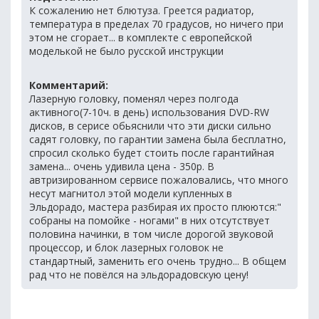
К сожалению нет блютуза. Греется радиатор,
температура в пределах 70 градусов, но ничего при
этом не сгорает... в комплекте с европейской
моделькой не было русской инструкции
Комментарий:
Лазерную головку, поменял через полгода
активного(7-10ч. в день) использования DVD-RW
дисков, в серисе обьяснили что эти диски сильно
садят головку, по гарантии замена была бесплатно,
спросил сколько будет стоить после гарантийная
замена... очень удивила цена - 350р. В
автризированном сервисе пожаловались, что много
несут магнитол этой модели купленных в
Эльдорадо, мастера разбирая их просто плюются:"
собраны на помойке - ногами" в них отсутствует
половина начинки, в том числе дорогой звуковой
процессор, и блок лазерных головок не
стандартный, заменить его очень трудно... В общем
рад что не повёлся на эльдорадовскую цену!