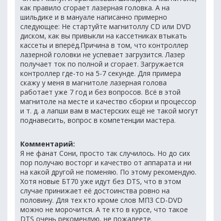
как правило сгорает лазерная головка. А на
шильдике и в мануале написанно примерно
следующее: Не стартуйте магнитоллу СD или DVD
диском, как вы привыкли на кассетниках втыкать
кассеты и вперёд.Причина в том, что контроллер
лазерной головки не успевает загрузится. Лазер
получает ток по полной и сгорает. Загружается
контроллер где-то на 5-7 секунде. Для примера
скажу у меня в магнитоле лазерная голова
работает уже 7 год и без вопросов. Всё в этой
магнитоле на месте и качество сборки и процессор
и т. д. а лапши вам в мастерских ещё не такой могут
поднавесить, вопрос в компетенции мастера.
Комментарий:
Я не фанат Сони, просто так случилось. Но до сих
пор получаю восторг и качество от аппарата и ни
на какой другой не поменяю. По этому рекомендую.
Хотя новые БТ70 уже идут без DTS, что в этом
случае принижает её достоинства ровно на
половину. Для тех кто кроме слов МП3 СD-DVD
можно не морочится. А те кто в курсе, что такое
DTS очень рекомендую, не пожалеете.