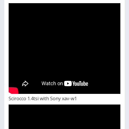
Scirocco 1.4tsi with Sony xav-w1