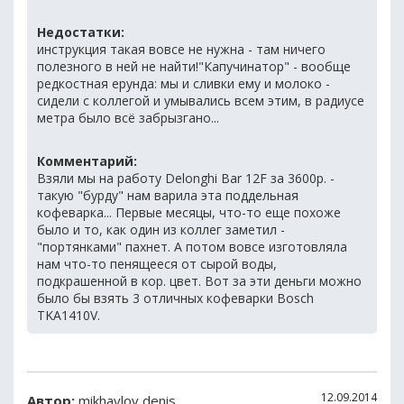
Недостатки:
инструкция такая вовсе не нужна - там ничего
полезного в ней не найти!"Капучинатор" - вообще
редкостная ерунда: мы и сливки ему и молоко -
сидели с коллегой и умывались всем этим, в радиусе
метра было всё забрызгано...
Комментарий:
Взяли мы на работу Delonghi Bar 12F за 3600р. -
такую "бурду" нам варила эта поддельная
кофеварка... Первые месяцы, что-то еще похоже
было и то, как один из коллег заметил -
"портянками" пахнет. А потом вовсе изготовляла
нам что-то пенящееся от сырой воды,
подкрашенной в кор. цвет. Вот за эти деньги можно
было бы взять 3 отличных кофеварки Bosch
TKA1410V.
12.09.2014
Автор:
mikhaylov denis