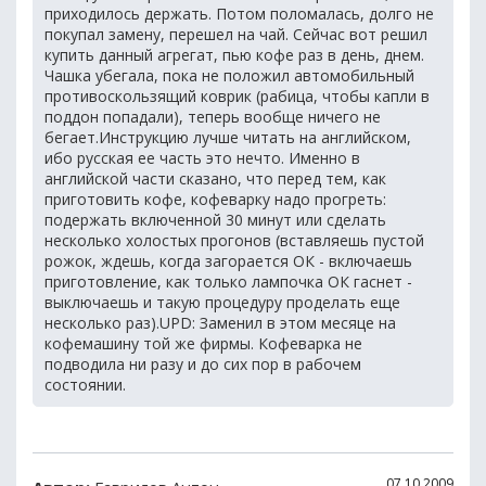
приходилось держать. Потом поломалась, долго не
покупал замену, перешел на чай. Сейчас вот решил
купить данный агрегат, пью кофе раз в день, днем.
Чашка убегала, пока не положил автомобильный
противоскользящий коврик (рабица, чтобы капли в
поддон попадали), теперь вообще ничего не
бегает.Инструкцию лучше читать на английском,
ибо русская ее часть это нечто. Именно в
английской части сказано, что перед тем, как
приготовить кофе, кофеварку надо прогреть:
подержать включенной 30 минут или сделать
несколько холостых прогонов (вставляешь пустой
рожок, ждешь, когда загорается ОК - включаешь
приготовление, как только лампочка ОК гаснет -
выключаешь и такую процедуру проделать еще
несколько раз).UPD: Заменил в этом месяце на
кофемашину той же фирмы. Кофеварка не
подводила ни разу и до сих пор в рабочем
состоянии.
07.10.2009