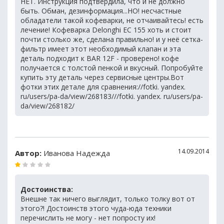
НЕТ. Инструкция подтвердила, что и не должно
быть. Обман, дезинформация...НО! несчастные
обладатели такой кофеварки, не отчаивайтесь! есть
лечение! Кофеварка Delonghi EC 155 хоть и стоит
почти столько же, сделана правильно! и у неё сетка-
фильтр имеет этот необходимый клапан и эта
деталь подходит к BAR 12F - проверено! кофе
получается с толстой пенкой и вкусный. Попробуйте
купить эту деталь через сервисные центры.Вот
фотки этих детале для сравнения://fotki. yandex.
ru/users/pa-da/view/268183///fotki. yandex. ru/users/pa-
da/view/268182/
14.09.2014
Автор:
Иванова Надежда
Достоинства:
Внешне так ничего выглядит, только толку вот от
этого?! Достоинств этого чуда-юда техники
перечислить не могу - нет попросту их!