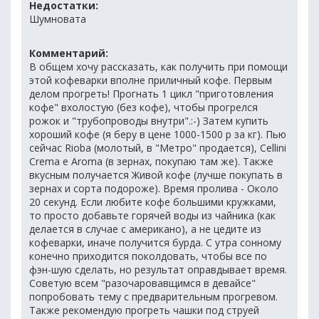
Недостатки:
Шумновата
Комментарий:
В общем хочу рассказать, как получить при помощи
этой кофеварки вполне приличный кофе. Первым
делом прогреть! Прогнать 1 цикл "приготовления
кофе" вхолостую (без кофе), чтобы прогрелся
рожок и "трубопроводы внутри".:-) Затем купить
хороший кофе (я беру в цене 1000-1500 р за кг). Пью
сейчас Rioba (молотый, в "Метро" продается), Cellini
Crema e Aroma (в зернах, покупаю там же). Также
вкусным получается Живой кофе (лучше покупать в
зернах и сорта подороже). Время пролива - Около
20 секунд. Если любите кофе большими кружками,
то просто добавьте горячей воды из чайника (как
делается в случае с американо), а не цедите из
кофеварки, иначе получится бурда. С утра сонному
конечно приходится поколдовать, чтобы все по
фэн-шую сделать, но результат оправдывает время.
Советую всем "разочаровавщимся в девайсе"
попробовать тему с предварительным прогревом.
Также рекомендую прогреть чашки под струей