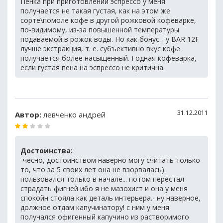
Пенка при приготовлении эспрессо у меня
получается не такая густая, как на этом же
сорте\помоле кофе в другой рожковой кофеварке,
по-видимому, из-за повышенной температуры
подаваемой в рожок воды. Но как бонус - у BAR 12F
лучше экстракция, т. е. субъективно вкус кофе
получается более насыщенный. Годная кофеварка,
если густая пена на эспрессо не критична.
31.12.2011
Автор:
левченко андрей
Достоинства:
-чесно, достоинством наверно могу считать только
то, что за 5 своих лет она не взорвалась).
пользовался только в начале... потом перестал
страдать фигней ибо я не мазохист и она у меня
спокойн стояла как деталь интерьера.- ну наверное,
должное отдам капучинатору! с ним у меня
получался офигенный капучино из растворимого