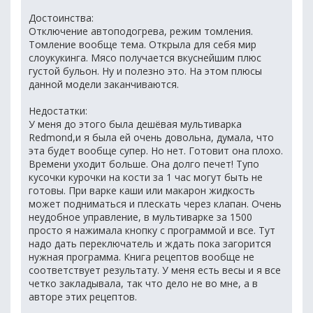
Достоинства:
Отключение автоподогрева, режим томления.
Томление вообще тема. Открыла для себя мир
слоукукинга. Мясо получается вкуснейшим плюс
густой бульон. Ну и полезно это. На этом плюсы
данной модели заканчиваются.
Недостатки:
У меня до этого была дешёвая мультиварка
Redmond,и я была ей очень довольна, думала, что
эта будет вообще супер. Но нет. Готовит она плохо.
Времени уходит больше. Она долго печет! Тупо
кусочки курочки на кости за 1 час могут быть не
готовы. При варке каши или макарон жидкость
может подниматься и плескать через клапан. Очень
неудобное управление, в мультиварке за 1500
просто я нажимала кнопку с программой и все. Тут
надо дать переключатель и ждать пока загорится
нужная программа. Книга рецептов вообще не
соответствует результату. У меня есть весы и я все
четко закладывала, так что дело не во мне, а в
авторе этих рецептов.