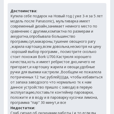
Достоинства:
Купила себе подарок на Новый год ( уже 3-я за 5 лет
модель после Panasonic), мультиварка имеет
современный дизайн,занимает немного место по
сравнению с другими,компактна по размерам и
аккуратна,опробывала большинство
программ,суп,макароны,тушение овощного рагу
,жарила картошку,всем довольна,несмотря на цену
-хороший выбор программ , посмотрите сколько
стоит похожая Bork U700.Кастрюля хорошего
качества,хоть и имеет ребристое дно,ничего не
пригорает,и картошку жарила и овощи,удобные
ручки для выемки кастрюли ,Вообщем не пожалела
потраченных 12 тыс рублей))))да, чтобы избавиться
от запаха заводского что нормально тк к нам
данное устройство пришло с завода) в первую
эксплуатацию,поставьте контейнер пароварки,
положите и в воду и в пароварку кусочки лимона,
программа "пар" 30 минут,и все
Недостатки:
Слаб сигнал об окончании работы ( и то если вы