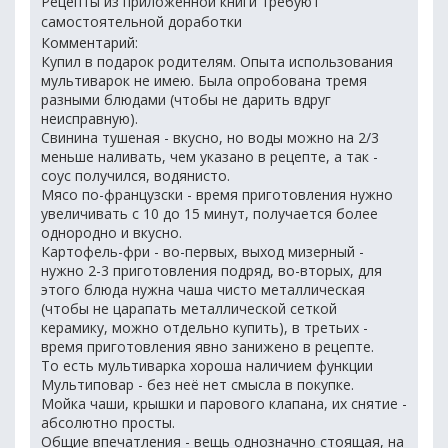
Рецепты из приложенной книги требуют
самостоятельной доработки
Комментарий:
Купил в подарок родителям. Опыта использования
мультиварок не имею. Была опробована тремя
разными блюдами (чтобы не дарить вдруг
неисправную).
Свинина тушеная - вкусно, но воды можно на 2/3
меньше наливать, чем указано в рецепте, а так -
соус получился, водянисто.
Мясо по-французски - время приготовления нужно
увеличивать с 10 до 15 минут, получается более
однородно и вкусно.
Картофель-фри - во-первых, выход мизерный -
нужно 2-3 приготовления подряд, во-вторых, для
этого блюда нужна чаша чисто металлическая
(чтобы не царапать металлической сеткой
керамику, можно отдельно купить), в третьих -
время приготовления явно занижено в рецепте.
То есть мультиварка хороша наличием функции
Мультиповар - без неё нет смысла в покупке.
Мойка чаши, крышки и парового клапана, их снятие -
абсолютно просты.
Общие впечатления - вещь однозначно стоящая, на