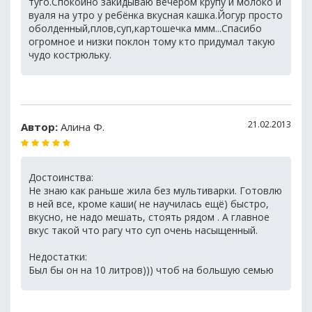
туго.Спокойно закидываю вечером крупу и молоко и
вуаля на утро у ребёнка вкусная кашка.Йогур просто
оболденный,плов,суп,картошечка ммм...Спасибо
огромное и низки поклон тому кто придумал такую
чудо кострюльку.
21.02.2013
Автор:
Алина Ф.
Достоинства:
Не знаю как раньше жила без мультиварки. Готовлю
в ней все, кроме каши( не научилась ещё) быстро,
вкусно, не надо мешать, стоять рядом . А главное
вкус такой что рагу что суп очень насыщенный.
Недостатки:
Был бы он на 10 литров))) чтоб на большую семью