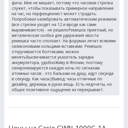
фича. Мне не мешает, потому что часовая стрелка
служит, чтобы показывать примерное направление
на час, но перфекционист может страдать.
Попробовал калибровать автоматическим режимом
(все стрелки уходят на 12 и вроде как сами
выравниваются) - не решилоРемешок приятный, но
металическая скобка для удержания хвоста
ремешка часто сползает. На форумах лечат всякими
силиконовыми кольцами-вставками. Ремешок
откручивается болтиками, можно
менятьВысвечивается указатель зарядки
аккумулятора, удобноЖиву в Японии, поэтому
синхронизируются каждую ночь по сигналам
атомных часов - это бальзам на душу, идут секунда
в секунду. Как часы:)Вывод: часы отличные по
дизайну, держишь в руках вещь. Есть недочеты, но
общее позитивное ощущение их перекрывает.
Цены на Casio GWN-1000C-1A