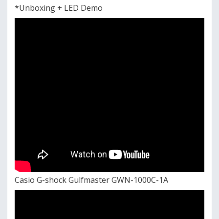
*Unboxing + LED Demo
Casio G-shock Gulfmaster GWN-1000C-1A