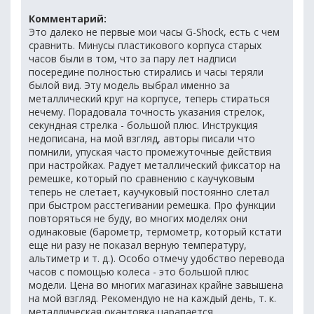
Комментарий:
Это далеко не первые мои часы G-Shock, есть с чем
сравнить. Минусы пластикового корпуса старых
часов были в том, что за пару лет надписи
посередине полностью стирались и часы теряли
былой вид. Эту модель выбрал именно за
металлический круг на корпусе, теперь стираться
нечему. Порадовала точность указания стрелок,
секундная стрелка - большой плюс. Инструкция
недописана, на мой взгляд, авторы писали что
помнили, упуская часто промежуточные действия
при настройках. Радует металлический фиксатор на
ремешке, который по сравнению с каучуковым
теперь не слетает, каучуковый постоянно слетал
при быстром расстегивании ремешка. Про функции
повторяться не буду, во многих моделях они
одинаковые (барометр, термометр, который кстати
еще ни разу не показал верную температуру,
альтиметр и т. д.). Особо отмечу удобство перевода
часов с помощью колеса - это большой плюс
модели. Цена во многих магазинах крайне завышена
на мой взгляд. Рекомендую не на каждый день, т. к.
металлическая окантовка царапается.