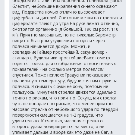
ободком из стали типа вороненой. Тоненькая фаска
блестит, небольшие вкрапления синего освежают
вид. Подсветка ночью отлично высвечивает
циферблат и дисплей. Световые метки на стрелках и
циферблате тлеют до утра.На руке лежат отлично,
смотрятся органично (я большой, 196 см рост, 110
кг). Приятно массивные, но не тяжелые.Барометр
пищит о быстром ухудшении погоды и через
полчаса начинается дождь. Может, и
совпадениеТаймер простейший, секундомер -
стандарт, будильники простейшиеВысотометр
годится только для отображения относительных
показателей - на сколько метров полеялся/
спустился. Тоже неплохоГрадусник показывает
правильную температуру, будучи снятым с руки на
полчаса. Я снимать с руки не хочу, поэтому не
пользуюсь. Минутная стрелка движется идеально
точно по рискам, что приятно. Секундная стрелка
чуть не попадает по рискам, что менее приятно.
Часовая стрелка от небольшого удара по твердой
поверхности смешается на 1-2 градуса, что
удивительно. К счастью, часовая стрелка от
второго удара возвращается на место, а не
уплывает дальше и вроде как это даже не баг, а