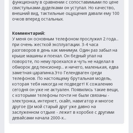
функционалу в сравнении с сопоставимыми по цене
свистульками-дуделками он уступал. Но качество,
внешний вид, тактильные ощущения давали ему 100
очков вперед остальных.
Комментарий:
У меня он основным телефоном прослужил 2 года...
при очень жесткой эксплуатации. 3-4 часа
разговоров в день как минимум. Один раз забыл на
крыше машины и поехал. Он бедный упал на
повороте, по нему проехался и чуть не наделал в
обморок дед пенсионер... и ничего, маленькая, едва
заметная царапинка.Это Гелендваген среди
телефонов. По настоящему брутальная модель,
которая тебя никогда не подведет! К сожалению
сегодня он уже не актуален. Появились такие вещи,
с которыми телефоны почти не были связаны -
электронка, интернет, скайп, навигатор и многое
другое (((и мой старый друг уже давно на
заслуженном отдыхе - лежит в коробке с другими
девайсами начала 2000-х...