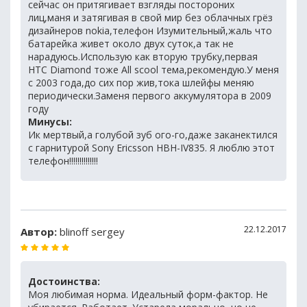
сейчас он притягивает взгляды постороних
лиц,маня и затягивая в свой мир без облачных грёз
дизайнеров nokia,телефон Изумительный,жаль что
батарейка живет около двух суток,а так не
нарадуюсь.Использую как вторую трубку,первая
HTC Diamond тоже All scool тема,рекомендую.У меня
с 2003 года,до сих пор жив,тока шлейфы меняю
периодически.Заменя первого аккумулятора в 2009
году
Минусы:
Ик мертвый,а голубой зуб ого-го,даже заканектился
с гарнитурой Sony Ericsson HBH-IV835. Я люблю этот
телефон!!!!!!!!!!!!!!
22.12.2017
Автор:
blinoff sergey
Достоинства:
Моя любимая норма. Идеальный форм-фактор. Не