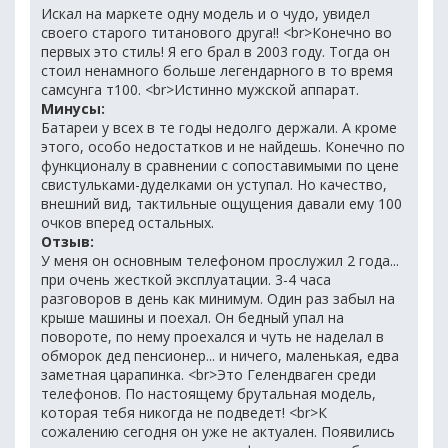
Искал на маркете одну модель и о чудо, увидел
своего старого титанового друга!! <br>Конечно во
первых это стиль! Я его брал в 2003 году. Тогда он
стоил ненамного больше легендарного в то время
самсунга т100. <br>Истинно мужской аппарат.
Минусы:
Батареи у всех в те годы недолго держали. А кроме
этого, особо недостатков и не найдешь. Конечно по
функционалу в сравнении с сопоставимыми по цене
свистульками-дуделками он уступал. Но качество,
внешний вид, тактильные ощущения давали ему 100
очков вперед остальных.
Отзыв:
У меня он основным телефоном прослужил 2 года...
при очень жесткой эксплуатации. 3-4 часа
разговоров в день как минимум. Один раз забыл на
крыше машины и поехал. Он бедный упал на
повороте, по нему проехался и чуть не наделал в
обморок дед пенсионер... и ничего, маленькая, едва
заметная царапинка. <br>Это Гелендваген среди
телефонов. По настоящему брутальная модель,
которая тебя никогда не подведет! <br>К
сожалению сегодня он уже не актуален. Появились