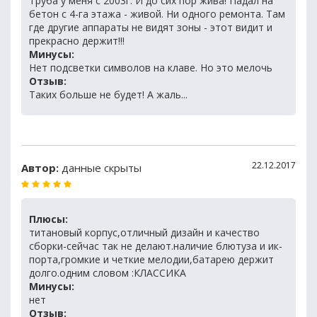
Труба у меня с 2003г. И до сих пор жива! Падал на
бетон с 4-га этажа - живой. Ни одного ремонта. Там
где другие аппараты не видят зоны - этот видит и
прекрасно держит!!!
Минусы:
Нет подсветки символов на клаве. Но это мелочь
Отзыв:
Таких больше не будет! А жаль...
22.12.2017
Автор:
данные скрыты
Плюсы:
титановый корпус,отличный дизайн и качество
сборки-сейчас так не делают.наличие блютуза и ик-
порта,громкие и четкие мелодии,батарею держит
долго.одним словом :КЛАССИКА
Минусы:
нет
Отзыв: