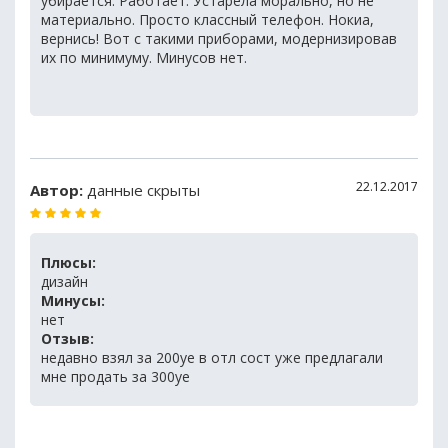
убирается. Работает. Устарела морально, но не
материально. Просто классный телефон. Нокиа,
вернись! Вот с такими приборами, модернизировав
их по минимуму. Минусов нет.
22.12.2017
Автор:
данные скрыты
Плюсы:
дизайн
Минусы:
нет
Отзыв:
недавно взял за 200уе в отл сост уже предлагали
мне продать за 300уе