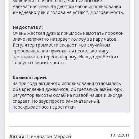
моделями - сочные басы, чистые высокие.
Адекватная цена. За десятки часов использования
ежедневно уши и голова не устают. Долговечность.
Недостатки:
Очень жёсткая дужка: пришлось намотать поролон,
иначе неприятно натирает голову за пару часов.
Регулятор громкости заедает: при случайном
проворачивании приходится несколько минут
настраивать стереопанораму. Иногда дребезжит
корпус от низких частот.
Комментарий:
За три года активного использования отломались
оба крепления динамиков, обтрепались амбушюры,
регулятор высоты ослаб на правой чашке и иногда
спадает. Но звук просто замечательный,
перекрывает все недостатки.
10.12.2011
Автор:
Пендрагон Мерлин