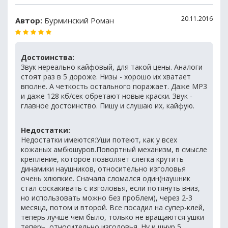
20.11.2016
Автор:
Бурминский Роман
Достоинства:
Звук нереально кайфовый, для такой цены. Аналоги
стоят раз в 5 дороже. Низы - хорошо их хватает
вполне. А четкость остального поражает. Даже MP3
и даже 128 кб/сек обретают новые краски. Звук -
главное достоинство. Пишу и слушаю их, кайфую.
Недостатки:
Недостатки имеются:Уши потеют, как у всех
кожаных амбюшуров.Повортный механизм, в смысле
крепление, которое позволяет слегка крутить
динамики наушников, относительно изголовья
очень хлюпкие. Сначала сломался один(наушник
стал соскакивать с изголовья, если потянуть вниз,
но использовать можно без проблем), через 2-3
месяца, потом и второй. Все посадил на супер-клей,
теперь лучше чем было, только не вращаются ушки
теперь, относительно изголовья. Ну и шнур 5