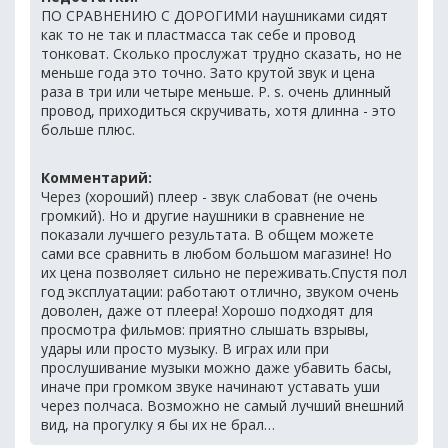
ПО СРАВНЕНИЮ С ДОРОГИМИ наушниками сидят
как то не так и пластмасса так себе и провод
тонковат. Сколько прослужат трудно сказать, но не
меньше года это точно. Зато крутой звук и цена
раза в три или четыре меньше. P. s. очень длинный
провод, приходиться скручивать, хотя длинна - это
больше плюс.
Комментарий:
Через (хороший) плеер - звук слабоват (не очень
громкий). Но и другие наушники в сравнение не
показали лучшего результата. В общем можете
сами все сравнить в любом большом магазине! Но
их цена позволяет сильно не переживать.Спустя пол
год эксплуатации: работают отлично, звуком очень
доволен, даже от плеера! Хорошо подходят для
просмотра фильмов: приятно слышать взрывы,
удары или просто музыку. В играх или при
прослушивание музыки можно даже убавить басы,
иначе при громком звуке начинают уставать уши
через полчаса. Возможно не самый лучший внешний
вид, на прогулку я бы их не брал…