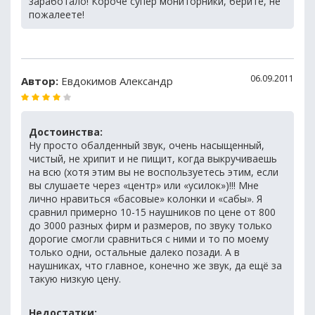
заработало! Короче супер мониторники, берите, не
пожалеете!
06.09.2011
Автор:
Евдокимов Александр
Достоинства:
Ну просто обалденный звук, очень насыщенный,
чистый, не хрипит и не пищит, когда выкручиваешь
на всю (хотя этим вы не воспользуетесь этим, если
вы слушаете через «центр» или «усилок»)!!! Мне
лично нравиться «басовые» колонки и «сабы». Я
сравнил примерно 10-15 наушников по цене от 800
до 3000 разных фирм и размеров, по звуку только
дорогие смогли сравниться с ними и то по моему
только одни, остальные далеко позади. А в
наушниках, что главное, конечно же звук, да ещё за
такую низкую цену.
Недостатки: