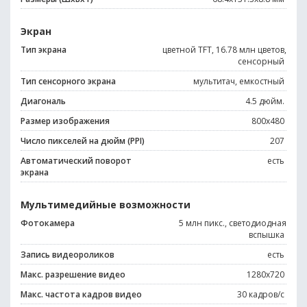
Экран
Тип экрана
цветной TFT, 16.78 млн цветов,
сенсорный
Тип сенсорного экрана
мультитач, емкостный
Диагональ
4.5 дюйм.
Размер изображения
800x480
Число пикселей на дюйм (PPI)
207
Автоматический поворот
есть
экрана
Мультимедийные возможности
Фотокамера
5 млн пикс., светодиодная
вспышка
Запись видеороликов
есть
Макс. разрешение видео
1280x720
Макс. частота кадров видео
30 кадров/с