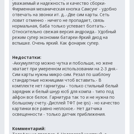
уважаемый и надежность и качество сборки-
Фирменная механическая кнопка Самсунг - удобно
отвечать на звонки ит. д...-Две сим карты. Сеть
ловит отменно - ничего не пропадает, связь
нормальная, баба только успевает болтать.-
Относительно свежая версия андроида.- Удобный
режим супер экономии батареи-Яркий диод на
вспышке. Очень яркий. Как фонарик супер.
Недостатки:
-Аккумулятор можно чутка и побольше, но жене
хватает при умеренном использовании на 2-3 дня.-
Сим карты нужны микро-сим. Резал по шаблону
стандартные ножницами чтоб вставить.- В
комплекте нет гарнитуры - только стильный белый
зарядник и белый шнур юсб для компа - типо под
айфон все белое. Гарнитура так то и не нужна по
большому счету.-Дисплей ТФТ (не ips) - но качество
картинки все равно неплохое.- Нет датчика
освещенности - только датчик приближения.
Комментарий: