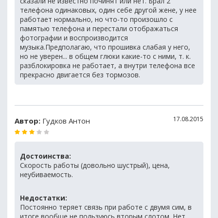
сказали не известно починят или нет. Брал 2
телефона одинаковых, один себе другой жене, у нее
работает нормально, но что-то произошло с
памятью телефона и перестали отображаться
фотографии и воспроизводится
музыка.Предполагаю, что прошивка слабая у него,
но не уверен... в общем глюки какие-то с ними, т. к.
разблокировка не работает, а внутри телефона все
прекрасно двигается без тормозов.
17.08.2015
Автор:
Гудков Антон
Достоинства:
Скорость работы (довольно шустрый), цена,
неубиваемость.
Недостатки:
Постоянно теряет связь при работе с двумя сим, в
итоге вообще не пользуюсь вторым слотом. Нет