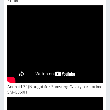
Prime
Android 7.1(Nougat)for Samsung Galaxy core prime
SM-G360H