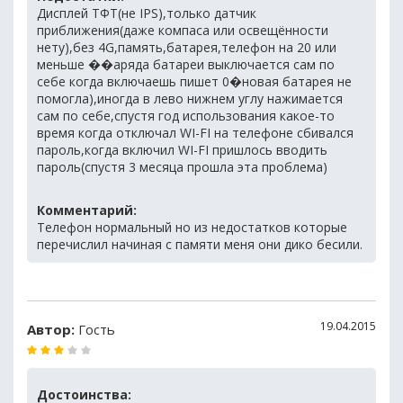
Дисплей ТФТ(не IPS),только датчик
приближения(даже компаса или освещённости
нету),без 4G,память,батарея,телефон на 20 или
меньше ��аряда батареи выключается сам по
себе когда включаешь пишет 0�новая батарея не
помогла),иногда в лево нижнем углу нажимается
сам по себе,спустя год использования какое-то
время когда отключал WI-FI на телефоне сбивался
пароль,когда включил WI-FI пришлось вводить
пароль(спустя 3 месяца прошла эта проблема)
Комментарий:
Телефон нормальный но из недостатков которые
перечислил начиная с памяти меня они дико бесили.
19.04.2015
Автор:
Гость
Достоинства: