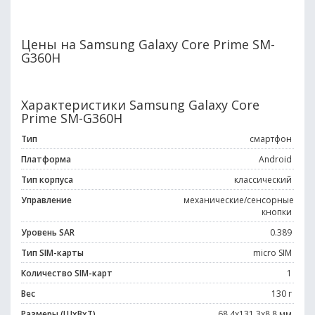
Цены на Samsung Galaxy Core Prime SM-
G360H
Характеристики Samsung Galaxy Core
Prime SM-G360H
Тип
смартфон
Платформа
Android
Тип корпуса
классический
Управление
механические/сенсорные
кнопки
Уровень SAR
0.389
Тип SIM-карты
micro SIM
Количество SIM-карт
1
Вес
130 г
Размеры (ШxВxТ)
68.4x131.3x8.8 мм