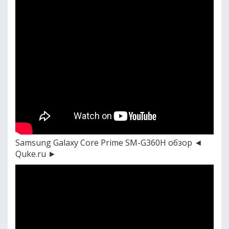
Samsung Galaxy Core Prime SM-G360H обзор ◄
Quke.ru ►