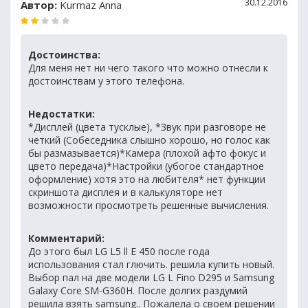
30.12.2016
Автор:
Kurmaz Anna
Достоинства:
Для меня нет ни чего такого что можно отнесли к
достоинствам у этого телефона.
Недостатки:
*Дисплей (цвета тусклые), *Звук при разговоре не
четкий (Собеседника слышно хорошо, но голос как
бы размазывается)*Камера (плохой афто фокус и
цвето передача)*Настройки (убогое стандартное
оформление) хотя это на любителя* нет функции
скриншота дисплея и в калькуляторе нет
возможности просмотреть решенные вычисления.
Комментарий:
До этого был LG L5 ll Е 450 после года
использования стал глючить. решила купить новый.
Выбор пал на две модели LG L Fino D295 и Samsung
Galaxy Core SM-G360H. После долгих раздумий
решила взять samsung.. Пожалела о своем решении