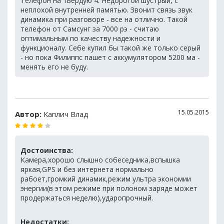
Телефон на твердую 4. Недорогой шустрый, с
неплохой внутренней памятью. Звонит связь звук
динамика при разговоре - все на отлично. Такой
телефон от Самсунг за 7000 рэ - считаю
оптимальным по качеству надежности и
функционалу. Себе купил бы такой же только серый
- но пока Филиппс пашет с аккумулятором 5200 ма -
менять его не буду.
15.05.2015
Автор:
Каплич Влад
Достоинства:
Камера,хорошо слышно собеседника,вспышка
яркая,GPS и без интернета нормально
рабоет,громкий динамик,режим ультра экономии
энергии(в этом режиме при полоном заряде может
продержаться неделю),ударопрочный.
Недостатки: