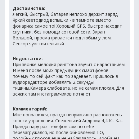
Достоинства:
Лёгкий, быстрый, батарея неплохо держит заряд.
Яркий светодиод вспышки - в темноте вместо
фонарика самое то! Хороший GPS, быстро находит
спутники, без помощи сотовой сети. Экран
большой, просматривается под любым углом.
Сенсор чувствительный.
Недостатки:
При звонке мелодия рингтона звучит с нарастанием.
И меня после моих предыдущих смартфонов
почему-то сей факт как-то задевает. Пришлось в
аудиоредакторе добавлять 2 секунды
тишины.Камера слабовата, но не самая плохая. Для
всяких там инстаграмчиков потянет.
Комментарий:
Мне понравился, правда непривычно расположены
кнопки управления. Свеженький Андроид 4,4 Kit Kat.
Правда пару раз телефон сам по себе
перезагружался, но после обновления ПО,
подобных глюков ещё не наблюдалось. Вообщем