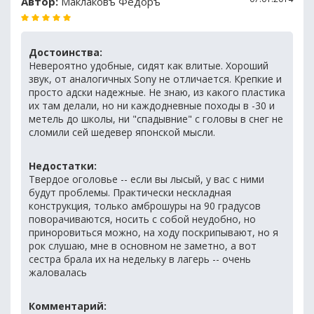
Автор:
Маклаковъ Фёдоръ
Достоинства:
Невероятно удобные, сидят как влитые. Хороший
звук, от аналогичных Sony не отличается. Крепкие и
просто адски надежные. Не знаю, из какого пластика
их там делали, но ни каждодневные походы в -30 и
метель до школы, ни "спадывние" с головы в снег не
сломили сей шедевер японской мысли.
Недостатки:
Твердое оголовье -- если вы лысый, у вас с ними
будут проблемы. Практически нескладная
конструкция, только амброшуры на 90 градусов
поворачиваются, носить с собой неудобно, но
приноровиться можно, на ходу поскрипывают, но я
рок слушаю, мне в основном не заметно, а вот
сестра брала их на недельку в лагерь -- очень
жаловалась
Комментарий: