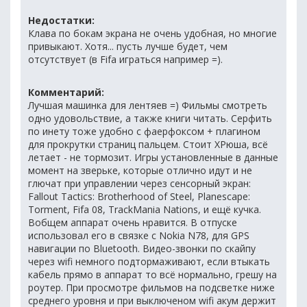
Недостатки:
Клава по бокам экрана не очень удобная, но многие
привыкают. Хотя... пусть лучше будет, чем
отсутствует (в Fifa играться например =).
Комментарий:
Лучшая машинка для лентяев =) Фильмы смотреть
одно удовольствие, а также книги читать. Серфить
по инету тоже удобно с фаерфоксом + плагином
для прокрутки страниц пальцем. Стоит ХРюша, всё
летает - не тормозит. Игры установленные в данные
момент на зверьке, которые отлично идут и не
глючат при управлении через сенсорный экран:
Fallout Tactics: Brotherhood of Steel, Planescape:
Torment, Fifa 08, TrackMania Nations, и ещё кучка.
Вобщем аппарат очень нравится. В отпуске
использовал его в связке с Nokia N78, для GPS
навигации по Bluetooth. Видео-звонки по скайпу
через wifi немного подтормаживают, если втыкать
кабель прямо в аппарат то всё нормально, грешу на
роутер. При просмотре фильмов на подсветке ниже
среднего уровня и при выключеном wifi акум держит