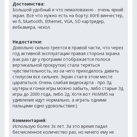
Достоинства:
Большой удобный и что немаловажно - очень яркий
экран. Всё что нужно есть на борту: 60гб винчестер,
wi-fi, bluetooth, Ethernet, VGA, SD картридер,
вебкамера, чехол.
Недостатки:
Довольно сильно греется в правой части, что через
год активной эксплуатации правая сторона экрана
(как раз где у программ отображается полоса
вертикальной прокрутки) стала теряться
чувствительность, из-за чего приходилось давить
стилусом все сильнее. Экран стал в этом месте
царапаться. Очень слабая видеокарта - про 3д
шутеры и гонки игры можно забыть, либо старые 3д
игры до 2000 года, либо 2д. Хотя вот HoMM5 на
удивление идут нормально, а играть одними
пальцами одно удовольствие:)
Комментарий:
Использую более 3х лет. За это время падал
бесчисленное количество раз, но ничего ему не