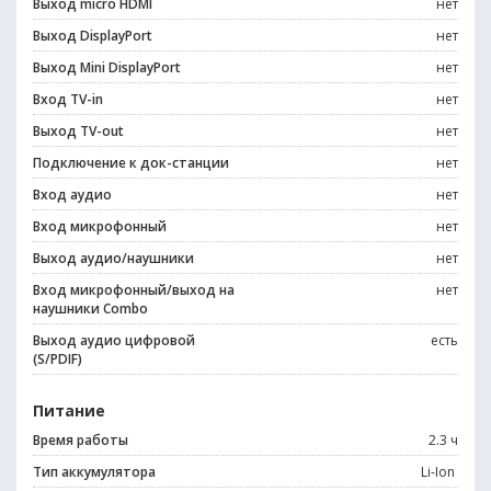
Выход micro HDMI
нет
Выход DisplayPort
нет
Выход Mini DisplayPort
нет
Вход TV-in
нет
Выход TV-out
нет
Подключение к док-станции
нет
Вход аудио
нет
Вход микрофонный
нет
Выход аудио/наушники
нет
Вход микрофонный/выход на
нет
наушники Combo
Выход аудио цифровой
есть
(S/PDIF)
Питание
Время работы
2.3 ч
Тип аккумулятора
Li-Ion