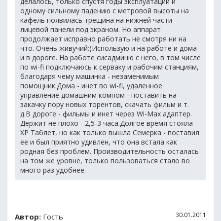
делалось, только спустя годы эксплуатации и
одному сильному падению с метровой высоты на
кафель появилась трещина на нижней части
лицевой панели под экраном. Но аппарат
продолжает исправно работать не смотря ни на
что. Очень живучий:)Использую и на работе и дома
и в дороге. На работе сисадминю с него, в том числе
по wi-fi подключаюсь к серваку и рабочим станциям,
благодаря чему машинка - незаменимым
помощник.Дома - инет во wi-fi, удаленное
управление домашним компом - поставить на
закачку пору новых торентов, скачать фильм и т.
д.В дороге - фильмы и инет через Wi-Max адаптер.
Держит не плохо - 2,5-3 часа.Долгое время стояла
ХР Таблет, но как только вышла Семерка - поставил
ее и был приятно удивлен, что она встала как
родная без проблем. Производительность осталась
на том же уровне, только пользоваться стало во
много раз удобнее.
30.01.2011
Автор:
Гость