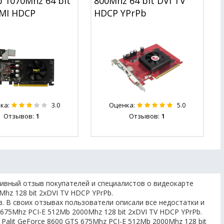
 1070Mhz 64 bit
800Mhz 64 bit DVI TV
MI HDCP
HDCP YPrPb
ка:
Оценка:
3.0
5.0
Отзывов:
1
Отзывов:
1
ивный отзыв покупателей и специалистов о видеокарте
Mhz 128 bit 2xDVI TV HDCP YPrPb.
. В своих отзывах пользователи описали все недостатки и
 675Mhz PCI-E 512Mb 2000Mhz 128 bit 2xDVI TV HDCP YPrPb.
Palit GeForce 8600 GTS 675Mhz PCI-E 512Mb 2000Mhz 128 bit