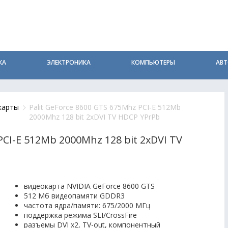
КА
ЭЛЕКТРОНИКА
КОМПЬЮТЕРЫ
АВ
карты
Palit GeForce 8600 GTS 675Mhz PCI-E 512Mb
2000Mhz 128 bit 2xDVI TV HDCP YPrPb
PCI-E 512Mb 2000Mhz 128 bit 2xDVI TV
видеокарта NVIDIA GeForce 8600 GTS
512 Мб видеопамяти GDDR3
частота ядра/памяти: 675/2000 МГц
поддержка режима SLI/CrossFire
разъемы DVI x2, TV-out, компонентный