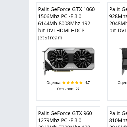
Palit GeForce GTX 1060
Palit G
1506Mhz PCI-E 3.0
928Mhz 
6144Mb 8008Mhz 192
2048Mb
bit DVI HDMI HDCP
bit DV
JetStream
Оценка:
Оцен
4.7
Отзывов:
27
Palit GeForce GTX 960
Palit G
1279Mhz PCI-E 3.0
810Mhz 