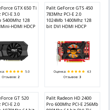
eForce GTX 650 Ti
Palit GeForce GTS 450
PCI-E 3.0
783Mhz PCI-E 2.0
 5400Mhz 128
1024Mb 1400Mhz 128
I Mini-HDMI HDCP
bit DVI HDMI HDCP
ка:
Оценка:
5.0
4.3
Отзывов:
2
Отзывов:
3
eForce GT 520
Palit Radeon HD 2400
PCI-E 2.0
Pro 600Mhz PCI-E 256Mb