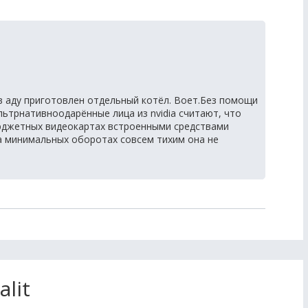
 в аду приготовлен отдельный котёл. Воет.Без помощи
льтрнативноодарённые лица из nvidia считают, что
юджетных видеокартах встроенными средствами
на минимальных оборотах совсем тихим она не
lit