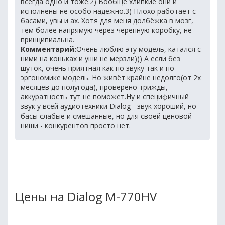
всегда одно и тоже.2) Вообще хлипкие они и
исполнены не особо надёжно.3) Плохо работает с
басами, увы и ах. Хотя для меня долбёжка в мозг,
тем более напрямую через черепную коробку, не
принципиальна.
Комментарий:
Очень люблю эту модель, катался с
ними на коньках и уши не мерзли))) А если без
шуток, очень приятная как по звуку так и по
эргономике модель. Но живёт крайне недолго(от 2х
месяцев до полугода), проверено трижды,
аккуратность тут не поможет.Ну и специфичный
звук у всей аудиотехники Dialog - звук хороший, но
басы слабые и смешанные, но для своей ценовой
ниши - конкурентов просто нет.
Цены на Dialog M-770HV