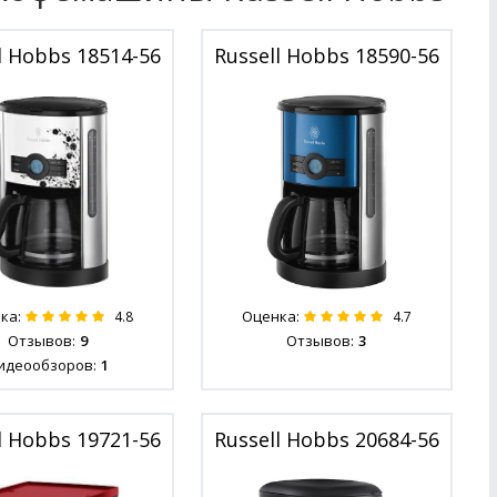
l Hobbs 18514-56
Russell Hobbs 18590-56
ка:
Оценка:
4.8
4.7
Отзывов:
9
Отзывов:
3
идеообзоров:
1
l Hobbs 19721-56
Russell Hobbs 20684-56