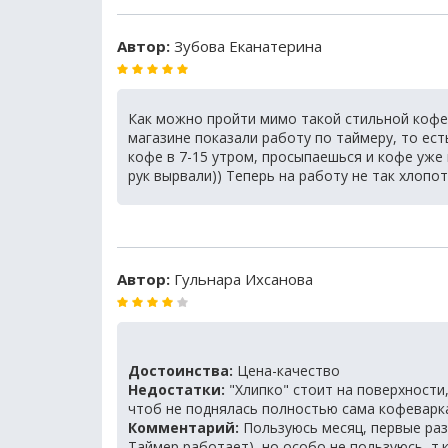
Автор:
Зубова Еканатерина
Как можно пройти мимо такой стильной кофева
магазине показали работу по таймеру, то ес
кофе в 7-15 утром, просыпаешься и кофе уже 
рук вырвали)) Теперь на работу не так хлопо
Автор:
Гульнара Ихсанова
Достоинства:
Цена-качество
Недостатки:
"Хлипко" стоит на поверхности
чтоб не поднялась полностью сама кофеварк
Комментарий:
Пользуюсь месяц, первые раза
Таймер работает), но особо не пользуюсь, т.