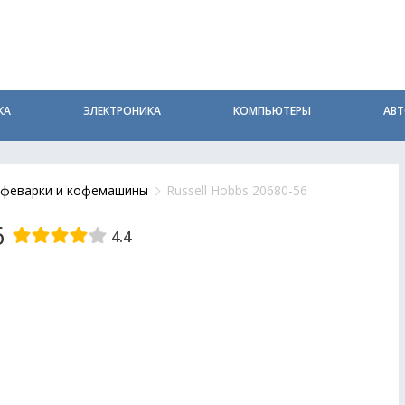
КА
ЭЛЕКТРОНИКА
КОМПЬЮТЕРЫ
АВ
феварки и кофемашины
Russell Hobbs 20680-56
6
4.4