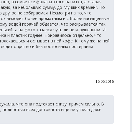
чно, в семье все фанаты этого напитка, а старая
такую, за небольшую сумму, до "лучших времен". Но
о другое не собираемся. Несмотря на то, что
иток выходит более ароматным и с более насыщенным
гому водой горячей обдается, что раскрывается так
нький, а на фото казался чуть ли не игрушечным. И
ейка и пластик годные. Понравилось отдельно, что
влекаешься и остывает в ней кофе. К тому же на ней
ыглядит опрятно и без постоянных протираний
16.06.2016
ружила, что она подтекает снизу, причем сильно. В
, полностью всех достоинств еще не успела даже