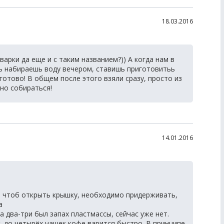
18.03.2016
рки да еще и с таким названием?)) А когда нам в
ть набираешь воду вечером, ставишь приготовитьь
готово! В общем после этого взяли сразу, просто из
тно собираться!
14.01.2016
, чтоб открыть крышку, необходимо придерживать,
а
 два-три был запах пластмассы, сейчас уже нет.
к. до четырёх чашек кофе варится быстро. В принципе,