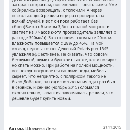
загорается красная, пошевелишь - опять синяя. Уже
собирались возвращать, отключили. А через
несколько дней решили еще раз проверить на
всякий случай, и вот он пока работает без
сбоев)Бачка объемом 3,5л на полной мощности
хватает на 7 часов (хотя производитель заявляет о
расходе 300мл/ч). За это время в комнате 20кв. м.
влажность повышается с 28% до 45%. На мой
взгляд, недостаточно. Дешевый Polaris puh 1545
увлажнял эффективнее. Не сказать, что совсем
бесшумный, шумит и булькает так же, как и полярис,
но спать можно. При работе на полной мощности,
все вокруг покрывается каплями воды, мебель
сыреет, что неприятно, с полярисом такого не
было.Добавлю, за год использования один раз был
в сервисе, и сейчас (ноябрь 2015) сломался
окончательно, гарантия закончилась, решили, что
дешевле будет купить новый.
21.11.2015
Автор:
Шрукина Лена