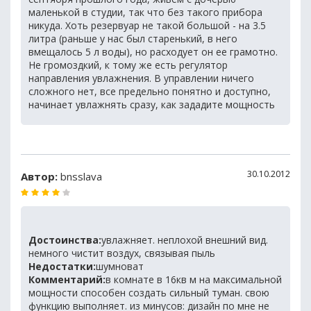
маленькой в студии, так что без такого прибора
никуда. Хоть резервуар не такой большой - на 3.5
литра (раньше у нас был старенький, в него
вмещалось 5 л воды), но расходует он ее грамотно.
Не громоздкий, к тому же есть регулятор
направления увлажнения. В управлении ничего
сложного нет, все предельно понятно и доступно,
начинает увлажнять сразу, как зададите мощность
30.10.2012
Автор:
bnsslava
Достоинства:
увлажняет. неплохой внешний вид.
немного чистит воздух, связывая пыль
Недостатки:
шумноват
Комментарий:
в комнате в 16кв м на максимальной
мощности способен создать сильный туман. свою
функцию выполняет. из минусов: дизайн по мне не