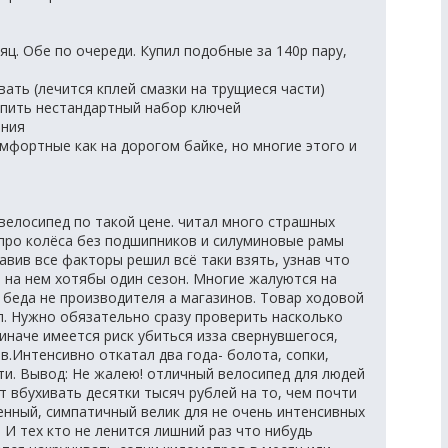
яц. Обе по очереди. Купил подобные за 140р пару,
вать (лечится кплей смазки на трущиеся части)
упить нестандартный набор ключей
ания
омфортные как на дорогом байке, но многие этого и
велосипед по такой цене. читал много страшных
 про колёса без подшипников и силуминовые рамы
авив все факторы решил всё таки взять, узнав что
ь на нем хотябы один сезон. Многие жалуются на
 беда не производителя а магазинов. Товар ходовой
п. Нужно обязательно сразу проверить насколько
иначе имеется риск убиться изза свернувшегося,
в.Интенсивно откатал два года- болота, сопки,
сти. Вывод: Не жалею! отличный велосипед для людей
 вбухивать десятки тысяч рублей на то, чем почти
енный, симпатичный велик для не очень интенсивных
 И тех кто не ленится лишний раз что нибудь