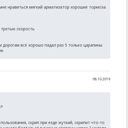
 мне нравиться мягкий арматизатор хорошие тормоза
 третью скорость
 дорогам всё хорошо падал раз 5 только царапины
ик
08.10.2019
ел
пользования, скрип при езде жуткий, скрипит что-то
ка начала болтаться в разные стороны через 2 недели,