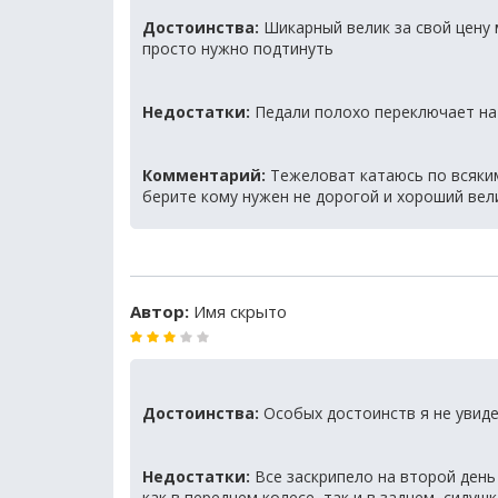
Достоинства:
Шикарный велик за свой цену
просто нужно подтинуть
Недостатки:
Педали полохо переключает на
Комментарий:
Тежеловат катаюсь по всяким
берите кому нужен не дорогой и хороший вел
Автор:
Имя скрыто
Достоинства:
Особых достоинств я не увид
Недостатки:
Все заскрипело на второй день 
как в переднем колесе, так и в заднем, сидуш