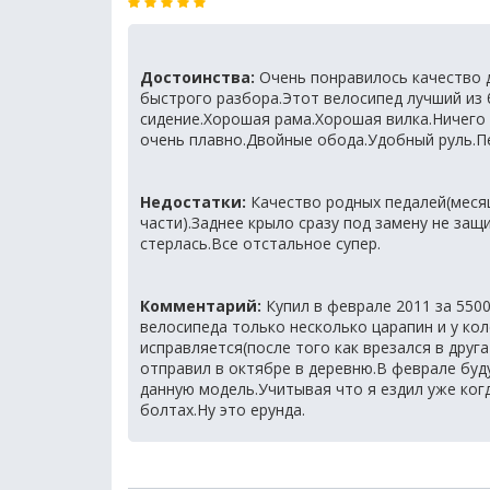
Достоинства:
Очень понравилось качество 
быстрого разбора.Этот велосипед лучший из
сидение.Хорошая рама.Хорошая вилка.Ничего 
очень плавно.Двойные обода.Удобный руль.П
Недостатки:
Качество родных педалей(месяц
части).Заднее крыло сразу под замену не защ
стерлась.Все отстальное супер.
Комментарий:
Купил в феврале 2011 за 5500
велосипеда только несколько царапин и у ко
исправляется(после того как врезался в друга
отправил в октябре в деревню.В феврале буд
данную модель.Учитывая что я ездил уже ког
болтах.Ну это ерунда.