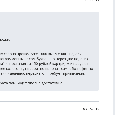
21.07.2019
ующих.
ну сезона прошел уже 1000 км. Менял - педали
илограммовым весом буквально через две недели);
ом", я поставил за 150 рублей картридж и пару лет
нее колесо, тут вероятно виноват сам, ибо нефиг по
еля идеальна, переднего - требует привыкания,
арата вам будет вполне достаточно.
09.07.2019