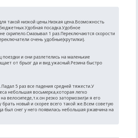
для такой низкой цены.Низкая цена.Возможность
 бюджетных.Удобная посадка.Удобное
не скрипело.Смазывал 1 раз.Переключаются скорости
ереключатели очень удобные(крутилки).
 поездки и они разлетелись на маленькие
ищает от брызг да и вид ужасный.Резина быстро
.Падал 5 раз все падения средней тяжести.У
леса небольшая восьмерка,которая легко
 на велосипеде,т.к.он резко затормозил)и я его
у брать новый и скорее всего такой же.Всем советую
да был снег у него появилась небольшая ржавчина на