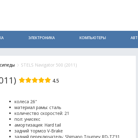
КА
ЭЛЕКТРОНИКА
КОМПЬЮТЕРЫ
АВ
сипеды
STELS Navigator 500 (2011)
011)
4.5
колеса 26"
материал рамы: сталь
количество скоростей: 21
пол: унисекс
амортизация: Hard tail
задний тормоз V-Brake
задний переключатель: Shimano Tourney RD-TZ31