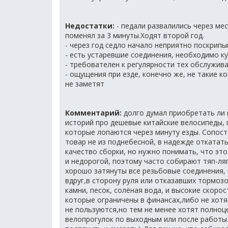
Недостатки:
- педали развалились через мес
поменял за 3 минуты.Ходят второй год.
- через год седло начало неприятно поскрипы
- есть устаревшие соединения, необходимо к
- требователен к регулярности тех обслужив
- ощущения при езде, конечно же, не такие к
не заметят
Комментарий:
долго думал приобретать ли 
историй про дешевые китайские велосипеды,
которые лопаются через минуту езды. Сопост
товар не из поднебесной, в надежде откатат
качество сборки, но нужно понимать, что это
и недорогой, поэтому часто собирают тяп-ля
хорошо затянуты все резьбовые соединения, 
вдруг,в сторону руля или отказавших тормозо
камни, песок, солёная вода, и высокие скоро
которые ограничены в финансах,либо не хотят
не пользуются,но тем не менее хотят полноц
велопрогулок по выходным или после работы.