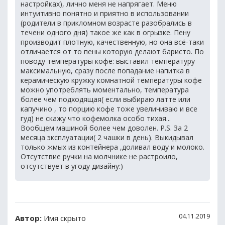
настройках), лично меня не напрягает. Меню
интуитивно понятно и приятно в использовании
(родители в прикломном возрасте разобрались в
течени одного дня) такое же как в огрызке. Пену
производит плотную, качественную, но она всё-таки
отличается от то пены которую делают баристо. По
поводу температуры кофе: выставил температуру
максимальную, сразу после попадание напитка в
керамическую кружку комнатной температуры кофе
можно употреблять моментально, температура
более чем подходящая( если выбираю латте или
капучино , то порцию кофе тоже увеличиваю и все
гуд) не скажу что кофемолка особо тихая...
Вообщем машиной более чем доволен. P.S. За 2
месяца эксплуатации( 2 чашки в день). Выкидывал
только жмых из контейнера ,доливал воду и молоко.
Отсутствие ручки на молчнике не растроило,
отсутствует в угоду дизайну:)
04.11.2019
Автор:
Имя скрыто