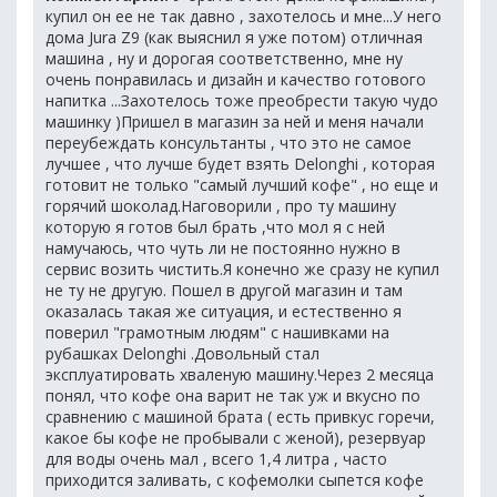
купил он ее не так давно , захотелось и мне...У него
дома Jura Z9 (как выяснил я уже потом) отличная
машина , ну и дорогая соответственно, мне ну
очень понравилась и дизайн и качество готового
напитка ...Захотелось тоже преобрести такую чудо
машинку )Пришел в магазин за ней и меня начали
переубеждать консультанты , что это не самое
лучшее , что лучше будет взять Delonghi , которая
готовит не только "самый лучший кофе" , но еще и
горячий шоколад.Наговорили , про ту машину
которую я готов был брать ,что мол я с ней
намучаюсь, что чуть ли не постоянно нужно в
сервис возить чистить.Я конечно же сразу не купил
не ту не другую. Пошел в другой магазин и там
оказалась такая же ситуация, и естественно я
поверил "грамотным людям" с нашивками на
рубашках Delonghi .Довольный стал
эксплуатировать хваленую машину.Через 2 месяца
понял, что кофе она варит не так уж и вкусно по
сравнению с машиной брата ( есть привкус горечи,
какое бы кофе не пробывали с женой), резервуар
для воды очень мал , всего 1,4 литра , часто
приходится заливать, с кофемолки сыпется кофе