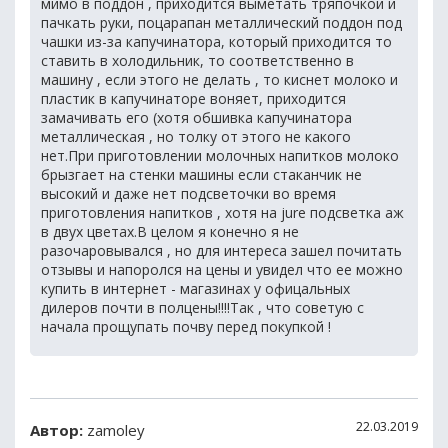
мимо в поддон , приходится выметать тряпочкой и
пачкать руки, поцарапан металлический поддон под
чашки из-за капучинатора, который приходится то
ставить в холодильник, то соответственно в
машину , если этого не делать , то киснет молоко и
пластик в капучинаторе воняет, приходится
замачивать его (хотя обшивка капучинатора
металлическая , но толку от этого не какого
нет.При приготовлении молочных напитков молоко
брызгает на стенки машины если стаканчик не
высокий и даже нет подсветочки во время
приготовления напитков , хотя на jure подсветка аж
в двух цветах.В целом я конечно я не
разочаровывался , но для интереса зашел почитать
отзывы и напоролся на цены и увидел что ее можно
купить в интернет - магазинах у офицальных
дилеров почти в полцены!!!!Так , что советую с
начала прощупать почву перед покупкой !
22.03.2019
Автор:
zamoley