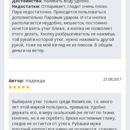
Достоинства:
Наливать воду удобно.
Недостатки:
Отпаривает, гладит очень плохо.
Пара недостаточно. Приходится пользоваться
дополнительно Паровым ударом. И эта кнопка
располагается неудобно, мешается, постоянно
хочется взять утюг ближе, а кнопка не позволяет
этого делать. Кнопку разбрызгиватель не нажмёшь
той рукой в которой утюг, нужно нажимать другой
рукой, тоже на мой взгляд не из плюсов. В общем
деньги на ветер.
27.09.2017
Автор:
Надежда
Выбирала утюг только среди Филипсов, т.к. много
лет этой маркой пользуюсь, привыкла. Удобно
держать его, в меру скользский (не летит по ткани,
конечно, но и не скребет). Брюки костюмные глажу,
следов не остается от утюга. Рубашки мужа
(плотный хлопок) все равно не поддаются, стараюсь