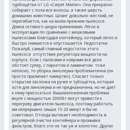
турбощётки от LG «Carpet Master». Она прекрасно
собирает с пола все волосы, а также шерсть
домашних животных. Шланг довольно жёсткий, не
перегибается, как на моём прежнем пылесосе.
Длина сетевого шнура приемлемая. Лёгок в
эксплуатации по сравнению с мешковыми
пылесосами благодаря контейнеру, который легко и
быстро снимается и опустошается. Недостатки
Пожалуй, самый главный недостаток этого
пылесоса  отсутствие регулятора мощности на
корпусе. Если с паласами и коврами все дела
обстоят супер, с паркетом и ламинатом  тоже
неплохо, то уборка линолеума проблематична (он
просто прилипает намертво). Спасает только
открытая заслонка на ручке и тубощётка, которая
хотя для линолеума и не предназначена, но не даёт
к нему присосаться. Вышеизложенная проблема
вкупе с мощностью 2000Вт могут привести к
перегреву двигателя пылесоса, поэтому работать
им непрерывно свыше 15-20 минут я бы не
советовал. Отсюда вытекает необходимость в
регулярной очистке контейнера и промывке
фильтров, благо это не так уж и хлопотно. Других