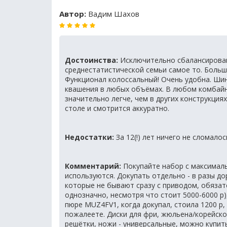
Автор:
Вадим Шахов
Достоинства:
Исключительно сбалансирован
среднестатистической семьи самое то. Больше
Функционал колоссальный! Очень удобна. Шин
квашения в любых объёмах. В любом комбайне
значительно легче, чем в других конструкция
столе и смотрится аккуратно.
Недостатки:
За 12(!) лет ничего не сломало
Комментарий:
Покупайте набор с максималь
используются. Докупать отдельно - в разы до
которые не бывают сразу с приводом, обяза
однозначно, несмотря что стоит 5000-6000 р)
пюре MUZ4FV1, когда докупал, стоила 1200 р, 
пожалеете. Диски для фри, жюльена/корейско
решётки, ножи - универсальные, можно купит