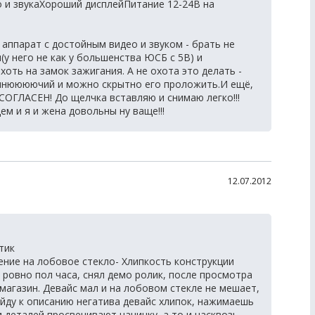
о и звукаХороший дисплейПитание 12-24В на
 аппарат с достойным видео и звуком - брать не
у него не как у большенства ЮСБ с 5В) и
оть на замок зажигания. А не охота это делать -
иннюююючий и можно скрытно его проложить.И ещё,
СОГЛАСЕН! До щелчка вставляю и снимаю легко!!!
м и я и жена довольны ну ваще!!!
12.07.2012
тик
ение на лобовое стекло- Хлипкость конструкции
 ровно пол часа, снял демо ролик, после просмотра
магазин. Девайс мал и на лобовом стекле не мешает,
йду к описанию негатива девайс хлипок, нажимаешь
и деталей просвечивают начинку, а то и насквозь.