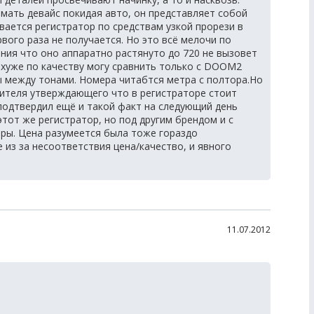
имать девайс покидая авто, он представляет собой
ается регистратор по средствам узкой прорези в
рвого раза не получается. Но это всё мелочи по
ния что оно аппаратно растянуто до 720 не вызовет
 хуже по качеству могу сравнить только с DOOM2
ы между тонами. Номера читабтся метра с полтора.Но
ителя утверждающего что в регистраторе стоит
 подтвердил ещё и такой факт на следующий день
этот же регистратор, но под другим брендом и с
еры. Цена разумеется была тоже гораздо
 из за несоответствия цена/качество, и явного
11.07.2012