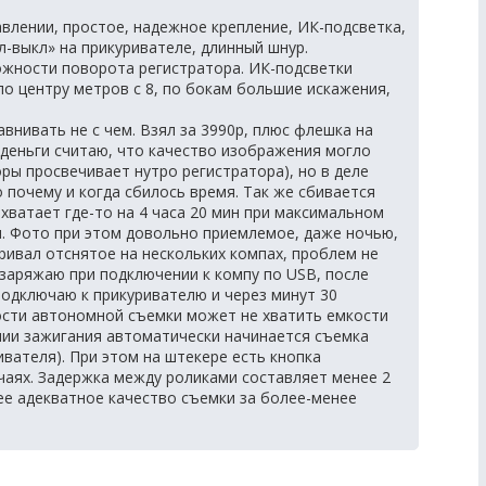
авлении, простое, надежное крепление, ИК-подсветка,
л-выкл» на прикуривателе, длинный шнур.
ожности поворота регистратора. ИК-подсветки
по центру метров с 8, по бокам большие искажения,
внивать не с чем. Взял за 3990р, плюс флешка на
ие деньги считаю, что качество изображения могло
оры просвечивает нутро регистратора), но в деле
 почему и когда сбилось время. Так же сбивается
хватает где-то на 4 часа 20 мин при максимальном
я. Фото при этом довольно приемлемое, даже ночью,
ривал отснятое на нескольких компах, проблем не
 заряжаю при подключении к компу по USB, после
подключаю к прикуривателю и через минут 30
ости автономной съемки может не хватить емкости
нии зажигания автоматически начинается съемка
ивателя). При этом на штекере есть кнопка
чаях. Задержка между роликами составляет менее 2
нее адекватное качество съемки за более-менее