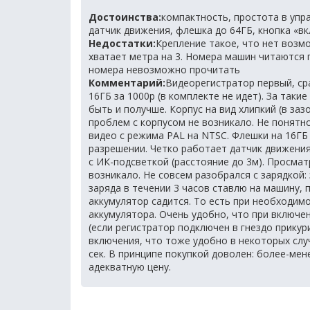
Достоинства:
компактность, простота в упр
датчик движения, флешка до 64ГБ, кнопка «вк
Недостатки:
Крепление такое, что нет возм
хватает метра на 3. Номера машин читаются 
номера невозможно прочитать
Комментарий:
Видеорегистратор первый, сра
16ГБ за 1000р (в комплекте не идет). За так
быть и получше. Корпус на вид хлипкий (в заз
проблем с корпусом не возникало. Не понятно
видео с режима PAL на NTSC. Флешки на 16ГБ 
разрешении. Четко работает датчик движени
с ИК-подсветкой (расстояние до 3м). Просмат
возникало. Не совсем разобрался с зарядкой:
заряда в течении 3 часов ставлю на машину, 
аккумулятор садится. То есть при необходим
аккумулятора. Очень удобно, что при включе
(если регистратор подключен в гнездо прикур
включения, что тоже удобно в некоторых слу
сек. В принципе покупкой доволен: более-ме
адекватную цену.