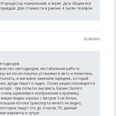
 И процессор нормальный, и экран. Да в общем всё
 правдой. Для стоимости в раионе 4 тысяч телефон
25.09.2012
ветодиодов.
качество светодиодов, нестабильная работа.
азу же после покупки установил в авто и понеслась.
тъехать, в магазине заменили зарядник, который
чил, вроде пишет и ладно. Позже решил поковырятся
ьютере - при попытке высавить баланс белого
а очень шумная(все изображение в крапинку,
 машин видны хорошо с метров 3 не более,
большом потоке транспорта ничего не видно,
екоторые пишут что до 4 часов. ПС данный
вые варианты и лучше.