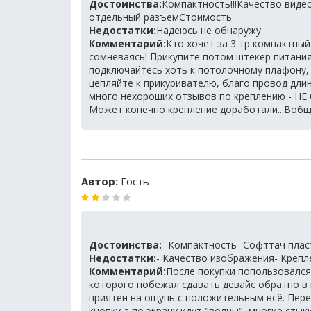
Достоинства:
Компактность!!!Качество виде
отдельный разъемСтоимость
Недостатки:
Надеюсь не обнаружу
Комментарий:
Кто хочет за 3 тр компактный
сомневаясь! Прикупите потом штекер питания(
подключайтесь хоть к потолочному плафону, х
цепляйте к прикуривателю, благо провод дл
много нехороших отзывов по креплению - НЕ 
Может конечно крепление доработали...Вобще
Автор:
Гость
Достоинства:
- Компактность- Софттач плас
Недостатки:
- Качество изображения- Крепл
Комментарий:
После покупки попользовался
которого побежал сдавать девайс обратно в 
приятен на ощупь с положительным всё. Пере
кнопку а по экрану идут "волны", многие стык