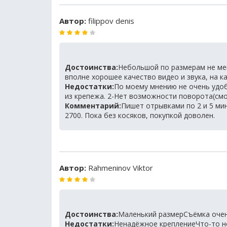
Автор:
filippov denis
Достоинства:
Небольшой по размерам не меш
вполне хорошее качество видео и звука, на к
Недостатки:
По моему мнению не очень удоб
из крепежа. 2-Нет возможности поворота(смо
Комментарий:
Пишет отрывками по 2 и 5 мин
2700. Пока без косяков, покупкой доволен.
Автор:
Rahmeninov Viktor
Достоинства:
Маленький размерСъёмка очен
Недостатки:
Ненадёжное креплениеЧто-то н