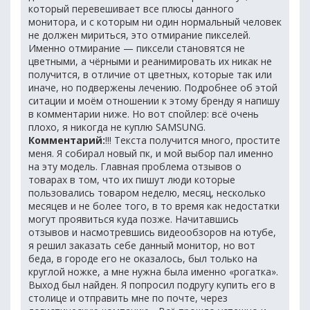
который перевешивает все плюсы данного
монитора, и с которым ни один нормальный человек
не должен мириться, это отмирание пикселей.
Именно отмирание — пиксели становятся не
цветными, а чёрными и реанимировать их никак не
получится, в отличие от цветных, которые так или
иначе, но подвержены лечению. Подробнее об этой
ситации и моём отношении к этому бренду я напишу
в комментарии ниже. Но вот спойлер: всё очень
плохо, я никогда не куплю SAMSUNG.
Комментарий:
!!! Текста получится много, простите
меня. Я собирал новый пк, и мой выбор пал именно
на эту модель. Главная проблема отзывов о
товарах в том, что их пишут люди которые
пользовались товаром неделю, месяц, несколько
месяцев и не более того, в то время как недостатки
могут проявиться куда позже. Начитавшись
отзывов и насмотревшись видеообзоров на ютубе,
я решил заказать себе данный монитор, но вот
беда, в городе его не оказалось, был только на
круглой ножке, а мне нужна была именно «рогатка».
Выход был найден. Я попросил подругу купить его в
столице и отправить мне по почте, через