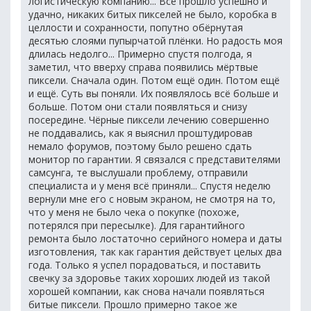
логистическую компанию... Всё прошло успешно и
удачно, никаких битых пикселей не было, коробка в
целлости и сохранности, попутно обёрнутая
десятью слоями пупырчатой плёнки. Но радость моя
длилась недолго... Примерно спустя полгода, я
заметил, что вверху справа появились мёртвые
пиксели. Сначала один. Потом ещё один. Потом ещё
и ещё. Суть вы поняли. Их появлялось всё больше и
больше. Потом они стали появляться и снизу
посередине. Чёрные пиксели лечению совершенно
не поддавались, как я выяснил проштудировав
немало форумов, поэтому было решено сдать
монитор по гарантии. Я связался с представителями
самсунга, те выслушали проблему, отправили
специалиста и у меня всё приняли... Спустя неделю
вернули мне его с новым экраном, не смотря на то,
что у меня не было чека о покупке (похоже,
потерялся при пересылке). Для гарантийного
ремонта было лостаточно серийного номера и даты
изготовления, так как гарантия действует целых два
года. Только я успел порадоваться, и поставить
свечку за здоровье таких хороших людей из такой
хорошей компании, как снова начали появляться
битые пиксели. Прошло примерно такое же