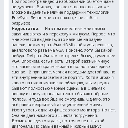
При просмотре видео и изображений об этом даже
не думаешь. В играх, соответственно, всё так же.
Можно выделить наличие поддержки технологии
FreeSync. Лично мне это важно, я не люблю
разрывов.
Недостатки:
--- На этом известные мне плюсы
заканчиваются и я перехожу к минусам. Первое, что
мне хочется выделить, это наличие на задней
панели, помимо разъёма HDMI ещё и устаревшего,
аналогового разъёма VGA. Нонсенс. Хотя бы какой-
нибудь DVI разъём там смотрелся бы куда уместнее
VGA. Впрочем, есть и есть. Второй важный минус
это засветы по краям экрана в полностью чёрных
сценах... В принципе, чёрная передача достойная, но
эти внутренние засветы всё портят... Хотя в играх я
как-то на них внимание не обращаю, и там редко
бывают полностью чёрные сцены, а в фильмах
вверху и внизу экрана частенько бывают чёрные
полосы, и туда вообще не смотришь. Однако, это
всё равно неприятный и существенный минус.
Изогнутость одна из фишек этого монитора. Но нет.
Она не даёт никакого эффекта погружения.
Возможно где-то и даёт, но точно не на такой
диагонали. Но самый важный и жирный минус,