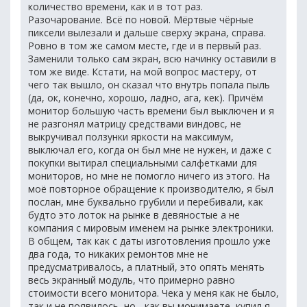
количество времени, как и в тот раз.
Разочарование. Всё по новой. Мёртвые чёрные
пиксели вылезали и дальше сверху экрана, справа.
Ровно в том же самом месте, где и в первый раз.
Заменили только сам экран, всю начинку оставили в
том же виде. Кстати, на мой вопрос мастеру, от
чего так вышло, он сказал что внутрь попала пыль
(да, ок, конечно, хорошо, ладно, ага, кек). Причём
монитор большую часть времени был выключен и я
не разгонял матрицу средствами виндовс, не
выкручивал ползунки яркости на максимум,
выключал его, когда он был мне не нужен, и даже с
покупки вытирал специальными салфетками для
мониторов, но мне не помогло ничего из этого. На
моё повторное обращение к производителю, я был
послан, мне буквально грубили и перебивали, как
будто это лоток на рынке в девяностые а не
компания с мировым именем на рынке электроники.
В общем, так как с даты изготовления прошло уже
два года, то никаких ремонтов мне не
предусматривалось, а платный, это опять менять
весь экранный модуль, что примерно равно
стоимости всего монитора. Чека у меня как не было,
так и не появилось, но... как вы монимаете, купил я