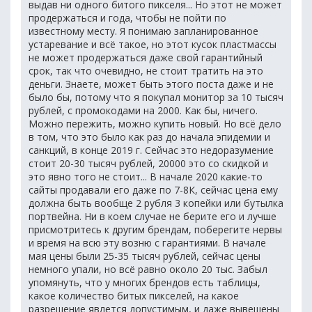
выдав ни одного битого пикселя... Но этот не может
продержаться и года, чтобы не пойти по
известному месту. Я понимаю запланированное
устаревание и всё такое, но этот кусок пластмассы
не может продержаться даже свой гарантийный
срок, так что очевидно, не стоит тратить на это
деньги. Знаете, может быть этого поста даже и не
было бы, потому что я покупал монитор за 10 тысяч
рублей, с промокодами на 2000. Как бы, ничего.
Можно пережить, можно купить новый. Но всё дело
в том, что это было как раз до начала эпидемии и
санкций, в конце 2019 г. Сейчас это недоразумение
стоит 20-30 тысяч рублей, 20000 это со скидкой и
это явно того не стоит... В начале 2020 какие-то
сайты продавали его даже по 7-8К, сейчас цена ему
должна быть вообще 2 рубля 3 копейки или бутылка
портвейна. Ни в коем случае не берите его и лучше
присмотритесь к другим брендам, поберегите нервы
и время на всю эту возню с гарантиями. В начале
мая цены были 25-35 тысяч рублей, сейчас цены
немного упали, но всё равно около 20 тыс. Забыл
упомянуть, что у многих брендов есть таблицы,
какое количество битых пикселей, на какое
разрешение явлется допустимым, и даже вывешены