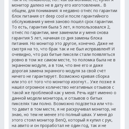
монитор далеко не в дату его изготовления... В
общем, для понимания: я недавно отнёс по гарантии
блок питания от deep cool и после гарантийного
обслуживания у меня заново пошёл срок гарантии.
То есть, гарантия была 5 лет, я попользовался 2,
отнёс по гарантии, мне заменили и у меня снова
гарантия 5 лет, начиная со дня замены блока
питания. Но монитор это другое, конечно. Даже не
смотря на то, что брак так и не был испрвавлен!!! И
очевидно, что раз битые пиксели стали появляться
ровно в том же самом месте, то поломка была не в
экранном модуле, а в том, что вне его и даже
дорогая замена экранного модуля за свой счёт
ничего не гарантирует. Возможно кривая сборка
или это от того что монитор изогнут... Уже позже я
нашёл огромное количество негативных отзывов с
такой же проблемой как у меня. Речь идёт именно о
данной модели монитора, и отзывов о битых
пикселях там полно. Возможно подсветка или что-
то давит в том месте, я не раскручивал монитор, не
знаю, но тем не менее это полный швах. У меня до
этого стоял монитор BenQ, который я купил с рук,
на авито и он проработал не один год, так и не