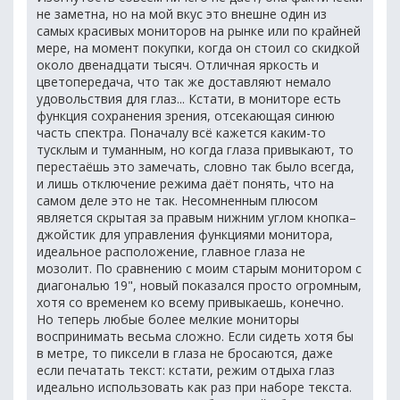
не заметна, но на мой вкус это внешне один из
самых красивых мониторов на рынке или по крайней
мере, на момент покупки, когда он стоил со скидкой
около двенадцати тысяч. Отличная яркость и
цветопередача, что так же доставляют немало
удовольствия для глаз... Кстати, в мониторе есть
функция сохранения зрения, отсекающая синюю
часть спектра. Поначалу всё кажется каким-то
тусклым и туманным, но когда глаза привыкают, то
перестаёшь это замечать, словно так было всегда,
и лишь отключение режима даёт понять, что на
самом деле это не так. Несомненным плюсом
является скрытая за правым нижним углом кнопка–
джойстик для управления функциями монитора,
идеальное расположение, главное глаза не
мозолит. По сравнению с моим старым монитором с
диагональю 19", новый показался просто огромным,
хотя со временем ко всему привыкаешь, конечно.
Но теперь любые более мелкие мониторы
воспринимать весьма сложно. Если сидеть хотя бы
в метре, то пиксели в глаза не бросаются, даже
если печатать текст: кстати, режим отдыха глаз
идеально использовать как раз при наборе текста.