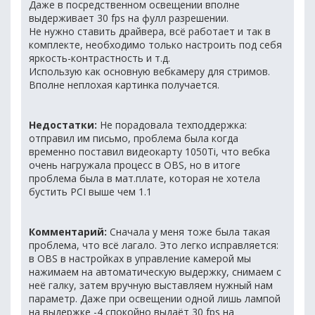
Даже в посредственном освещении вполне
выдерживает 30 fps на фулл разрешении.
Не нужно ставить драйвера, всё работает и так в
комплекте, необходимо только настроить под себя
яркость-контрастность и т.д.
Использую как основную вебкамеру для стримов.
Вполне неплохая картинка получается.
Недостатки:
Не порадовала техподдержка:
отправил им письмо, проблема была когда
временно поставил видеокарту 1050Ti, что вебка
очень нагружала процесс в OBS, но в итоге
проблема была в мат.плате, которая не хотела
бустить PCI выше чем 1.1
Комментарий:
Сначала у меня тоже была такая
проблема, что всё лагало. Это легко исправляется:
в OBS в настройках в управление камерой мы
нажимаем на автоматическую выдержку, снимаем с
неё галку, затем вручную выставляем нужный нам
параметр. Даже при освещении одной лишь лампой
на выдержке -4 спокойно выдаёт 30 fps на