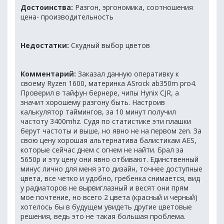
Достоинства:
Разгон, эргономика, соотношения
цена- производительность
Недостатки:
Скудный выбор цветов
Комментарий:
Заказал данную оперативку к
своему Ryzen 1600, материнка ASrock ab350m pro4.
Проверил в тайфун бернере, чипы Hynix CJR, а
значит хорошему разгону быть. Настроив
калькулятор таймингов, за 10 минут получил
частоту 3400mhz. Судя по статистике эти плашки
берут частоты и выше, но явно не на первом zen. За
свою цену хорошая альтернатива балистикам AES,
которые сейчас днем с огнем не найти. Брал за
5650р и эту цену они явно отбивают. Единственный
минус лично для меня это дизайн, точнее доступные
цвета, все четко и удобно, гребенка снимается, вид
у радиаторов не вырвиглазный и весят они прям
мое почтение, но всего 2 цвета (красный и черный)
хотелось бы в будущем увидеть другие цветовые
решения, ведь это не такая большая проблема.