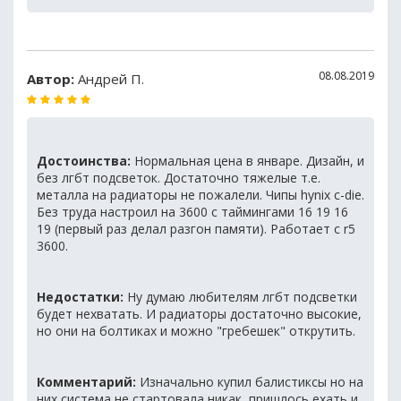
08.08.2019
Автор:
Андрей П.
Достоинства:
Нормальная цена в январе. Дизайн, и
без лгбт подсветок. Достаточно тяжелые т.е.
металла на радиаторы не пожалели. Чипы hynix c-die.
Без труда настроил на 3600 с таймингами 16 19 16
19 (первый раз делал разгон памяти). Работает с r5
3600.
Недостатки:
Ну думаю любителям лгбт подсветки
будет нехватать. И радиаторы достаточно высокие,
но они на болтиках и можно "гребешек" открутить.
Комментарий:
Изначально купил балистиксы но на
них система не стартовала никак, пришлось ехать и