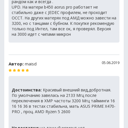
рандом как и всегда .
UPD. На матери b450 aorus pro работает не
стабильно даже с JEDEC профилем, не проходит
OCCT. На других матерях под АМД можно завести на
3200, но с танцами с бубном. К покупке рекомендую
только под Интел, там все ок, я проверял. Версия
на 3000 идет с чипами микрон
05.06.2019
Автор:
maisd
Достоинства:
Красивый внешний вид,добротная.
По умолчанию завелась на 2133 Мгц после
переключения в XMP частоты 3200 Мгц тайминги 16
16 16 36 в тестах стабильна, мать ASUS PRIME X470-
PRO , проц. AMD Ryzen 5 2600
Недостатки:
на данный момент нет