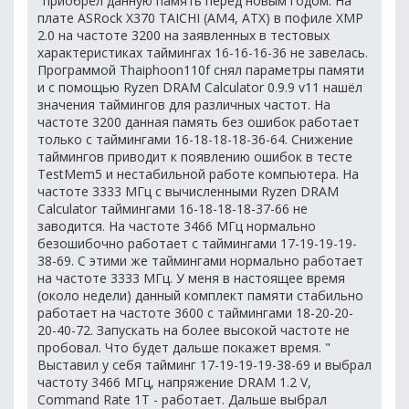
"приобрёл данную память перед новым годом. На
плате ASRock X370 TAICHI (AM4, ATX) в пофиле XMP
2.0 на частоте 3200 на заявленных в тестовых
характеристиках таймингах 16-16-16-36 не завелась.
Программой Thaiphoon110f снял параметры памяти
и с помощью Ryzen DRAM Calculator 0.9.9 v11 нашёл
значения таймингов для различных частот. На
частоте 3200 данная память без ошибок работает
только с таймингами 16-18-18-18-36-64. Снижение
таймингов приводит к появлению ошибок в тесте
TestMem5 и нестабильной работе компьютера. На
частоте 3333 МГц с вычисленными Ryzen DRAM
Calculator таймингами 16-18-18-18-37-66 не
заводится. На частоте 3466 МГц нормально
безошибочно работает с таймингами 17-19-19-19-
38-69. С этими же таймингами нормально работает
на частоте 3333 МГц. У меня в настоящее время
(около недели) данный комплект памяти стабильно
работает на частоте 3600 с таймингами 18-20-20-
20-40-72. Запускать на более высокой частоте не
пробовал. Что будет дальше покажет время. "
Выставил у себя тайминг 17-19-19-19-38-69 и выбрал
частоту 3466 МГц, напряжение DRAM 1.2 V,
Command Rate 1T - работает. Дальше выбрал