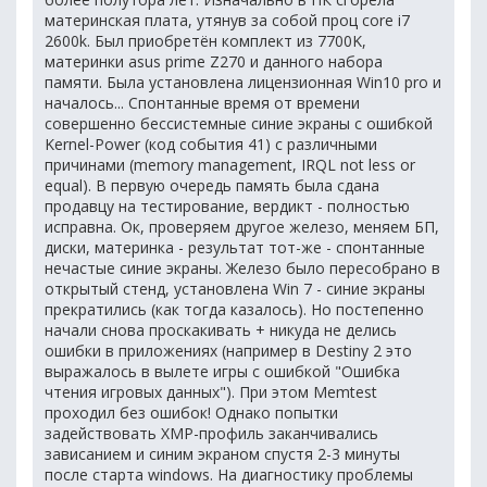
материнская плата, утянув за собой проц core i7
2600k. Был приобретён комплект из 7700K,
материнки asus prime Z270 и данного набора
памяти. Была установлена лицензионная Win10 pro и
началось... Спонтанные время от времени
совершенно бессистемные синие экраны с ошибкой
Kernel-Power (код события 41) с различными
причинами (memory management, IRQL not less or
equal). В первую очередь память была сдана
продавцу на тестирование, вердикт - полностью
исправна. Ок, проверяем другое железо, меняем БП,
диски, материнка - результат тот-же - спонтанные
нечастые синие экраны. Железо было пересобрано в
открытый стенд, установлена Win 7 - синие экраны
прекратились (как тогда казалось). Но постепенно
начали снова проскакивать + никуда не делись
ошибки в приложениях (например в Destiny 2 это
выражалось в вылете игры с ошибкой "Ошибка
чтения игровых данных"). При этом Memtest
проходил без ошибок! Однако попытки
задействовать XMP-профиль заканчивались
зависанием и синим экраном спустя 2-3 минуты
после старта windows. На диагностику проблемы