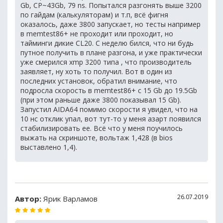
Gb, CP~43Gb, 79 ns. Попытался разгонять выше 3200
по гайдам (калькуляторам) и т.п, всё фигня
оказалось, даже 3800 запускает, но тесты например
в memtest86+ не проходит или проходит, но
тайминги дикие CL20. С неделю бился, что ни будь
путное получить в плане разгона, и уже практически
уже смерился xmp 3200 типа , что производитель
заявляет, ну хоть то получил. Вот в один из
последних установок, обратил внимание, что
подросла скорость в memtest86+ с 15 Gb до 19.5Gb
(при этом раньше даже 3800 показывал 15 Gb).
Запустил AIDA64 помимо скорости я увидел, что на
10 нс отклик упал, вот тут-то у меня азарт появился
стабилизировать ее. Всё что у меня поучилось
выжать на скриншоте, вольтаж 1,428 (в bios
выставлено 1,4).
26.07.2019
Автор:
Ярик Варламов