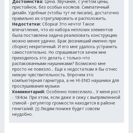
Достоинства:
Цена. Звучание, с учетом цены,
пристойное, без особых косяков. Симпатичный
дизайн. Удобные (чтобы тут не писали), достаточно
правильно их отрегулировать и расположить.
Недостатки:
Сборка! Это нечто! Такое
впечатление, что из набора неплохих элементов
была поставлена задача реализовать конструкцию
можно менее удачно. Брак (возникший именно при
сборке) некритичный. И его мне удалось устранить
самостоятельно. Но спрашивается зачем мне
приходилось это делать с только-что
распакованными наушниками? Возможно мне
просто не повезло... Еще к недостаткам я бы отнес
низкую чувствительность. Впрочем это
компьютерная гарнитура, а не HI-END наушники для
прослушивания музыки.
Комментарий:
Особенно повеселило... У меня рост
- 184см. При этом, если даже я сижу с выпрямленной
спиной - регулятор громкости находится в районе
гениталий. ))) Людям пониже будет совсем
неудобно.