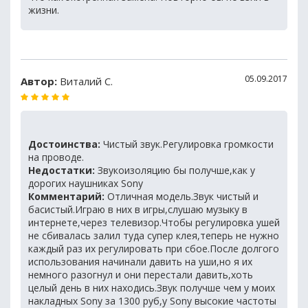
жизни.
05.09.2017
Автор:
Виталий С.
Достоинства:
Чистый звук.Регулировка громкости
на проводе.
Недостатки:
Звукоизоляцию бы получше,как у
дорогих наушниках Sony
Комментарий:
Отличная модель.Звук чистый и
басистый.Играю в них в игры,слушаю музыку в
интернете,через телевизор.Чтобы регулировка ушей
не сбивалась залил туда супер клея,теперь не нужно
каждый раз их регулировать при сбое.После долгого
использования начинали давить на уши,но я их
немного разогнул и они перестали давить,хоть
целый день в них находись.Звук получше чем у моих
накладных Sony за 1300 руб,у Sony высокие частоты