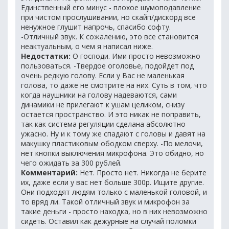
Единственный его минус - плохое шумоподавление
при чистом прослушивании, но скайп/дискорд все
ненужное глушит напрочь, спасибо софту.
-Отличный звук. К сожалению, это все становится
неактуальным, о чем я написал ниже.
Недостатки:
О господи. Ими просто невозможно
пользоваться. -Твердое оголовье, подойдет под
очень редкую голову. Если у Вас не маленькая
голова, то даже не смотрите на них. Суть в том, что
когда наушники на голову надеваются, сами
динамики не прилегают к ушам целиком, снизу
остается пространство. И это никак не поправить,
так как система регуляции сделана абсолютно
ужасно. Ну и к тому же спадают с головы и давят на
макушку пластиковым ободком сверху. -По мелочи,
нет кнопки выключения микрофона. Это обидно, но
чего ожидать за 300 рублей.
Комментарий:
Нет. Просто нет. Никогда не берите
их, даже если у вас нет больше 300р. Ищите другие.
Они подходят людям только с маленькой головой, и
то вряд ли. Такой отличный звук и микрофон за
такие деньги - просто находка, но в них невозможно
сидеть. Оставил как дежурные на случай поломки