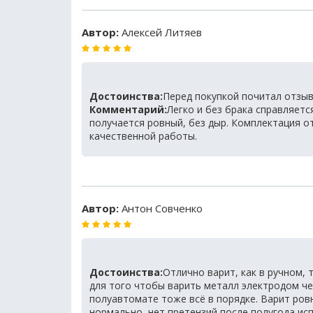
Автор:
Алексей Литяев
Достоинства:
Перед покупкой почитал отзыв
Комментарий:
Легко и без брака справляетс
получается ровный, без дыр. Комплектация от
качественной работы.
Автор:
Антон Совченко
Достоинства:
Отлично варит, как в ручном, 
для того чтобы варить металл электродом четв
полуавтомате тоже всё в порядке. Варит ровн
нормально, нет претензий после полугода ис