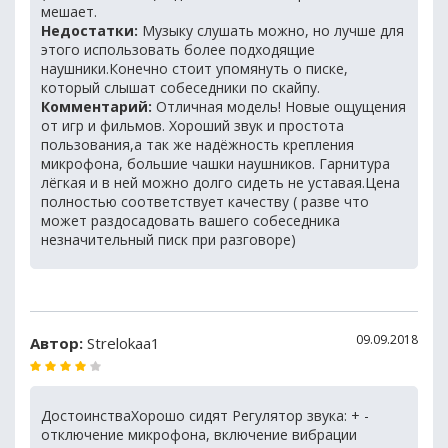
мешает.
Недостатки:
Музыку слушать можно, но лучше для
этого использовать более подходящие
наушники.Конечно стоит упомянуть о писке,
который слышат собеседники по скайпу.
Комментарий:
Отличная модель! Новые ощущения
от игр и фильмов. Хороший звук и простота
пользования,а так же надёжность крепления
микрофона, большие чашки наушников. Гарнитура
лёгкая и в ней можно долго сидеть не уставая.Цена
полностью соответствует качеству ( разве что
может раздосадовать вашего собеседника
незначительный писк при разговоре)
09.09.2018
Автор:
Strelokaa1
ДостоинстваХорошо сидят Регулятор звука: + -
отключение микрофона, включение вибрации