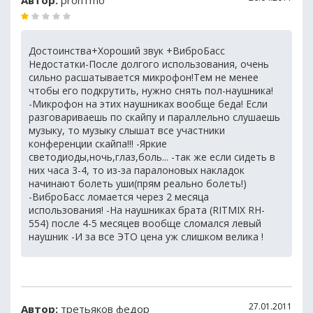
Автор:
pron1mo
Достоинства+Хороший звук +ВиброБасс
Недостатки-После долгого использования, очень
сильно расшатывается микрофон!Тем не менее
чтобы его подкрутить, нужно снять пол-наушника!
-Микрофон на этих наушниках вообще беда! Если
разговариваешь по скайпу и параллельно слушаешь
музыку, то музыку слышат все участники
конференции скайпа!!! -Яркие
светодиоды,ночь,глаз,боль... -так же если сидеть в
них часа 3-4, то из-за паралоновых накладок
начинают болеть уши(прям реально болеть!)
-ВиброБасс ломается через 2 месяца
использования! -На наушниках брата (RITMIX RH-
554) после 4-5 месяцев вообще сломался левый
наушник -И за все ЭТО цена уж слишком велика !
27.01.2011
Автор:
третьяков федор