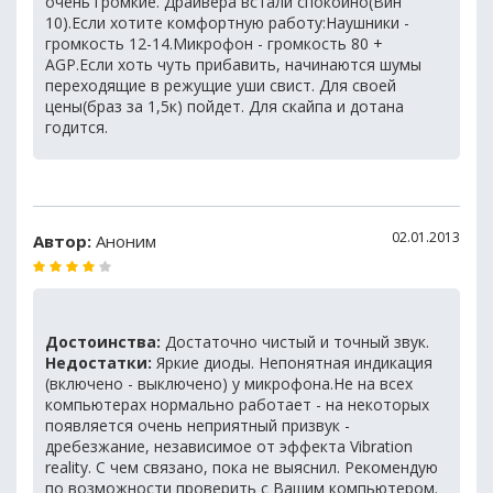
очень громкие. Драйвера встали спокойно(Вин
10).Если хотите комфортную работу:Наушники -
громкость 12-14.Микрофон - громкость 80 +
AGP.Если хоть чуть прибавить, начинаются шумы
переходящие в режущие уши свист. Для своей
цены(браз за 1,5к) пойдет. Для скайпа и дотана
годится.
02.01.2013
Автор:
Аноним
Достоинства:
Достаточно чистый и точный звук.
Недостатки:
Яркие диоды. Непонятная индикация
(включено - выключено) у микрофона.Не на всех
компьютерах нормально работает - на некоторых
появляется очень неприятный призвук -
дребезжание, независимое от эффекта Vibration
reality. С чем связано, пока не выяснил. Рекомендую
по возможности проверить с Вашим компьютером.