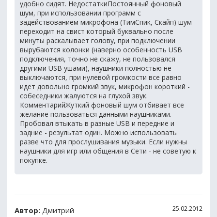
удобно сидят. НедостаткиПостоянный фоновый
шум, при использовании программ с
задействованием микрофона (ТимСпик, Скайп) шум
переходит на свист который буквально после
минуты раскалывает голову, при подключении
вырубаются колонки (наверно особенность USB
подключения, точно не скажу, не пользовался
другими USB ушами), наушники полностью не
выключаются, при нулевой громкости все равно
идет довольно громкий звук, микрофон короткий -
собеседники жалуются на глухой звук.
КомментарийЖуткий фоновый шум отбивает все
желание пользоваться данными наушниками.
Пробовал втыкать в разные USB и передние и
задние - результат один. Можно использовать
разве что для прослушивания музыки. Если нужны
наушники для игр или общения в Сети - не советую к
покупке.
25.02.2012
Автор:
Дмитрий