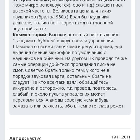
тоже микро используется), ово и т.д.) слышен писк
высокой частоты. Великовата цена для таких
наушников (брал за 950р.) Брал бы наушники
дешевле, только вот сгорел вход в строенной
звуковой карте.
Комментарий:
Высокочастотный писк вылечил
"танцами с бубном" вокруг панели управления.
Шаманил со всеми галочками и регуляторами, ели
вылечил сменив микрофон по умолчанию с
наушников на обычный. На другом ПК проводя те же
самые операции добиться пропадания писка не
смог. Советую брать только тем, у кого не в
порядке звуковая карта, остальным брать не
следует. Те кто все-таки взял, обращайтесь
аккуратно и осторожно, т.к. провод, повторюсь,
слабый, и около пульта управления может
переломиться. А диоды советую чем-нибудь
замазать или заклеить, ибо в темноте глаза режет.
19.11.2011
Автор:
кактус