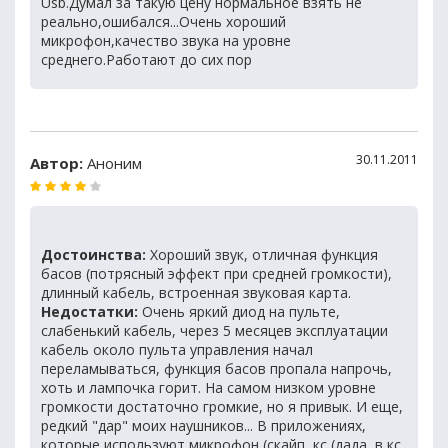
Usb.Думал за такую цену нормальное взять не
реально,ошибался...Очень хороший
микрофон,качество звука на уровне
среднего.Работают до сих пор
30.11.2011
Автор:
Аноним
Достоинства:
Хороший звук, отличная функция
басов (потрясный эффект при средней громкости),
длинный кабель, встроенная звуковая карта.
Недостатки:
Очень яркий диод на пульте,
слабенький кабель, через 5 месяцев эксплуатации
кабель около пульта управления начал
переламываться, функция басов пропала напрочь,
хоть и лампочка горит. На самом низком уровне
громкости достаточно громкие, но я привык. И еще,
редкий "дар" моих наушников... В приложениях,
которые используют микрофон (скайп, кс (дада, в кс