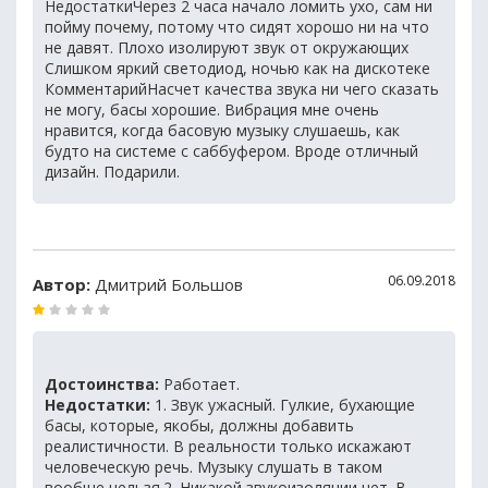
НедостаткиЧерез 2 часа начало ломить ухо, сам ни
пойму почему, потому что сидят хорошо ни на что
не давят. Плохо изолируют звук от окружающих
Слишком яркий светодиод, ночью как на дискотеке
КомментарийНасчет качества звука ни чего сказать
не могу, басы хорошие. Вибрация мне очень
нравится, когда басовую музыку слушаешь, как
будто на системе с саббуфером. Вроде отличный
дизайн. Подарили.
06.09.2018
Автор:
Дмитрий Большов
Достоинства:
Работает.
Недостатки:
1. Звук ужасный. Гулкие, бухающие
басы, которые, якобы, должны добавить
реалистичности. В реальности только искажают
человеческую речь. Музыку слушать в таком
вообще нельзя.2. Никакой звукоизоляции нет. В