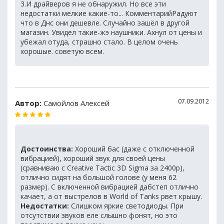
3.И драйверов я не обнаружил. Но все эти
недостатки мелкие какие-то... КомментарийРадуют
что в Днс они дешевле. Случайно зашёл в другой
магазин. Увидел такие-жэ наушники. Ахнул от цены и
убежал отуда, страшно стало. В целом очень
хорошые. советую всем.
07.09.2012
Автор:
Самойлов Алексей
Достоинства:
Хороший бас (даже с отключенной
вибрацией), хороший звук для своей цены
(сравниваю с Creative Tactic 3D Sigma за 2400р),
отлично сидят на большой голове (у меня 62
размер). С включенной вибрацией дабстеп отлично
качает, а от выстрелов в World of Tanks рвет крышу.
Недостатки:
Слишком яркие светодиоды. При
отсутствии звуков еле слышно фонят, но это