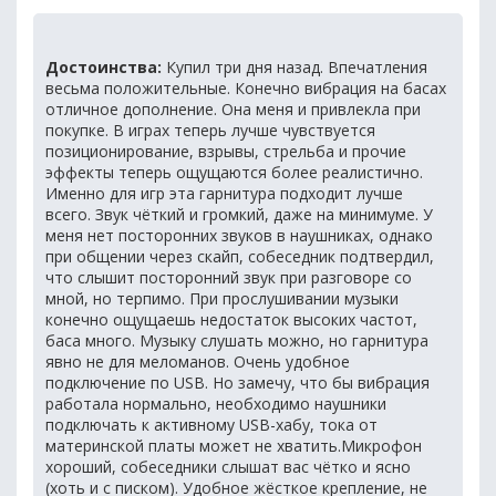
Достоинства:
Купил три дня назад. Впечатления
весьма положительные. Конечно вибрация на басах
отличное дополнение. Она меня и привлекла при
покупке. В играх теперь лучше чувствуется
позиционирование, взрывы, стрельба и прочие
эффекты теперь ощущаются более реалистично.
Именно для игр эта гарнитура подходит лучше
всего. Звук чёткий и громкий, даже на минимуме. У
меня нет посторонних звуков в наушниках, однако
при общении через скайп, собеседник подтвердил,
что слышит посторонний звук при разговоре со
мной, но терпимо. При прослушивании музыки
конечно ощущаешь недостаток высоких частот,
баса много. Музыку слушать можно, но гарнитура
явно не для меломанов. Очень удобное
подключение по USB. Но замечу, что бы вибрация
работала нормально, необходимо наушники
подключать к активному USB-хабу, тока от
материнской платы может не хватить.Микрофон
хороший, собеседники слышат вас чётко и ясно
(хоть и с писком). Удобное жёсткое крепление, не