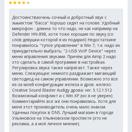
Достоинстваочкнь сочный и добротный звук с
эыыектом "басса" Хорошо сидят на голове. Удобный
микрофон - длинна то что надо, не как например на
Defender HN-898, хотя тоже хорошие по звуку (со
слов девушки которой я их подарил) Недостаткине
понравилось "тупое управление" в Win 7, т.е. надо их
принудительно выбрать: "2-USB VoIP Device" через
меню иправления звуками. Причём для Aimp 2 надо
это сделать в самой программе в настройках.
Регулировка звука также напрягает. Также через
меню. Слежующее: немного раздражает мигающий
светодиод на самом управлении. Возможно это все
из-за моей конфигурации железа и дров. железо:
Creative Sound Blaster Audigy дрова: ver. 5.12.1.512
Вожможный конфликт и с Win XP (но я не уверен)
КомментарийНо все же они понравились. Хотя для
меня этот производитель очень мало знаком.
Удачных покупок в DNS. Лучший магазин в городе
Ульяновске на Ульяновском проспекте (это не
реклама, а а моё личное мнение).