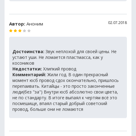
02.07.2018
Автор:
Аноним
Достоинства:
Звук неплохой для своей цены. Не
устают уши. Не ломается пластмасса, как у
косоников
Недостатки:
Хлипкий провод
Комментарий:
Жили год. В один прекрасный
момент юсб провод сдох окончательно, пришлось
перепаивать. Китайцы - это просто законченные
люди(без "за") Внутри юсб абсолютно свои цвета,
не по стандарту. В итоге выпаял к чертям всё это
посмешище, впаял старый добрый советский
провод, больше они не ломаются