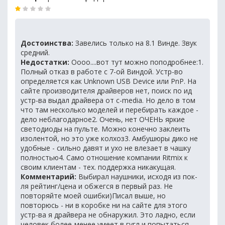
Достоинства:
Завелись только на 8.1 Винде. Звук
средний.
Недостатки:
Оооо....вот тут можно поподробнее:1.
Полный отказ в работе с 7-ой Виндой. Устр-во
определяется как Unknown USB Device или PnP. На
сайте производителя драйверов нет, поиск по ид
устр-ва выдал драйвера от c-media. Но дело в том
что там несколько моделей и перебирать каждое -
дело неблагодарное2. Очень, нет ОЧЕНЬ яркие
светодиоды на пульте. Можно конечно заклеить
изолентой, но это уже колхоз3. Амбушюры дико не
удобные - сильно давят и ухо не влезает в чашку
полностью4. Само отношение компании Ritmix к
своим клиентам - тех. поддержка никакущая.
Комментарий:
Выбирал наушники, исходя из пок-
ля рейтинг/цена и обжегся в первый раз. Не
повторяйте моей ошибки)Писал выше, но
повторюсь - ни в коробке ни на сайте для этого
устр-ва я драйвера не обнаружил. Это ладно, если
человек более-менее умеет в гугл и попытаться