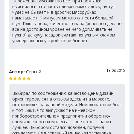
Пережевала абсолютно все. При промывке
выяснилось что часть плевры намоталось, ну тут
чудес не бывает и в дорогих мясорубках
наматывает. К минусам можно отнести большой
шум. Плюсы цена, качество товара (реально сделано
все на достойном уровне не чего допиливать не
нужно) да кучу насадок считаю ненужным хламом
универсальных устройств не бывает.
13.08.2015
Автор:
Сергей
Выбирал по соотношению качество-цена-дизайн,
ориентировался на отзывы здесь и на маркете,
остановился на данной модели. Немаловажным был
и тот факт, что выпускают на ижевском
приборостроительном предприятии оборонно-
промышленного комплекса - советское - значит,
лучшее. Выбором остался доволен, получил
ожидаемое. Единственный минус - это упаковка