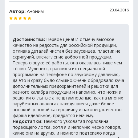
23.04.2016
Автор:
Аноним
Достоинства:
Первое цена! И отмечу высокое
качество на редкость для российской продукции,
отливка деталей чистая без заусенцев, пластик не
скрипучий, впечатление добротной продукции.
Теперь о звуке её работы, она оказалась тише чем
тёщин Муленекс, сравнил я их специальной
программой на телефоне по звуковому давлению,
да это и сразу было слышно.Очень обрадовало куча
дополнительных предохранителей и решотки для
разного калибра продукции и напомню, что ножи и
решотки отлытые а не штампованые, как на многих
зарубежных аналогах находящиеся даже более
высокой ценовой катерориину и наконец, качество
фарша идеальное, придратся некчему.
Недостатки:
Немного узковатая горловина
подающего лотка, хотя я и непомню чесно говоря,
какие они на других, и немного подтекало когда