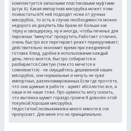
комплектуется запасными пластиковыми муфтами
(штук 6). Какая импортная мясорубка может этим
похвастаться?К ней подходят ножи от ручных
мясорубок, то есть в случае необходимости можно
недорого их докупить.Мы брали её больше как
тёрку и овощерезку, ну и иногда, чтобы печенье для
пирожных "минутка" прокрутить.Работает отлично,
очень быстро все перетирает-режет-перекручивает;
действительно экономит время при ежедневной
готовке блюд, удобна в использовании каждый
день; легко моется, быстро собирается и
разбирается.Советую (тем кто мечется и
сомневается) - не смущайтесь дешевизной наших
мясорубок, они нормальные и ничуть не хуже
импортных, разлекламированных.Если где прочтёте,
что они шумные в работе - шумят абсолютно все, и
наши и не наши тоже. Про шумность могу сказать,
что вытяжка шумит гораздо громче.Я доволен этой
покупкой.Хорошая мясорубка.
НедостаткиСоковыжималка много мякоти в сок
пропускает. Для меня это не принципиально.