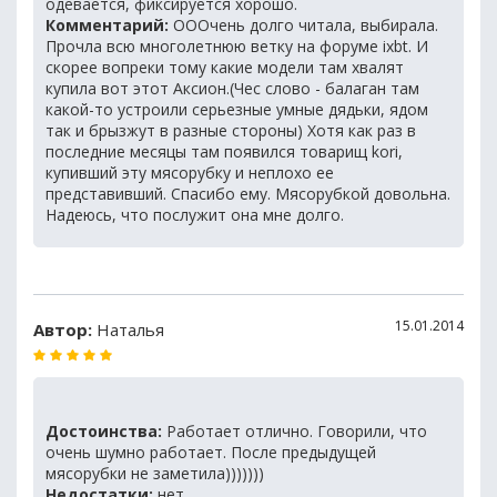
одевается, фиксируется хорошо.
Комментарий:
ОООчень долго читала, выбирала.
Прочла всю многолетнюю ветку на форуме ixbt. И
скорее вопреки тому какие модели там хвалят
купила вот этот Аксион.(Чес слово - балаган там
какой-то устроили серьезные умные дядьки, ядом
так и брызжут в разные стороны) Хотя как раз в
последние месяцы там появился товарищ kori,
купивший эту мясорубку и неплохо ее
представивший. Спасибо ему. Мясорубкой довольна.
Надеюсь, что послужит она мне долго.
15.01.2014
Автор:
Наталья
Достоинства:
Работает отлично. Говорили, что
очень шумно работает. После предыдущей
мясорубки не заметила)))))))
Недостатки:
нет