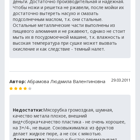
деньги. Достаточно производительная и надежная.
Чтобы ножи и решетка не ржавели, после мойки их
достаточно вытереть насухо и смазать
подсолнечным маслом, т.к. они стальные.
Остальные металлические части выполнены из
пищевого алюминия и не ржавеют, однако не стоит
мыть их в посудомоечной машине, т.к. влажность и
высокая температура при сушке может вызвать
окисление и как следствие - темный налет.
29.03.2011
Автор:
Абрамова Людмила Валентиновна
Недостатки:
Мясорубка громоздкая, шумная,
качество метала плохое, внешний
вид+сборка+качество пластика - не очень хорошее,
на 3+/4-, не выше. Соковыжималка: из фруктов
делает жидкое пюре, а не сок с мякотью.
Достоинства:
Хорошо и быстро перемалывает