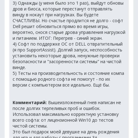
3) Однажды (у меня было это 1 раз), выйдут обновы
дров и биоса, которые перестанут отправлять
винду в нокаут при нагрузках. Вы будете
СЧАСТЛИВЫ. Но счастье продлится не долго - софт
Dell решит обновиться прямо во время игры,
вероятно, снося старые дрова управления нагрузкой
и питанием. ИТОГ: Перегрев - синий экран.
4) Софт по поддержке ОС от DELL отвратительный
(я про SupportAssist). Долгий запуск, неспособность
установить некоторые дрова, ненужные проверки
безопасности и "засоренности системы" на чистой
винде.
5) Тесты на производительность и состояние компа
с помощью родного софта не помогут - по их
версии с компьютером все идеально. Ещё бы.
Комментарий:
Вышеизложенный гнев написан не
после долгих терпеливых проб и ошибок.
Использовал максимально корректную установку
всего софта: от лицензионной Win10 до тестов
чистой системы.
Это был подарок моей девушке на день рождения
для игр и для работы с программами 3д-