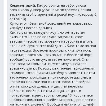
Комментарий:
Как устроился на работу пока
заканчиваю универ (учусь в магистратуре), решил
заменить свой старенький игровой ноут, которому 6
лет уже))).
Купил этот, был такой довольный( не подозревал,
как будет весело дальше).
Как-то раз перезагрузил ноут, но он перестал
включатся. Стал по пол часа загружать своё
автоматическое тестирование и говорить в итоге,
что не обнаружен жесткий диск. В биос тоже по пол
часа заходил. Всю ночь просидел с ним пока искал
решение, нашел сам - отключить в биосе ssd порт
вообще(просто высунуть ssd не помогало). Стал
пользоваться компом на супер медленном hhd
временно думал. Потом у меня начал периодически
"замирать экран" и комп как-будто зависает. Потом
это начало происходить при повороте дисплея, а
потом начали еще появляться полосы. Разобрал
опять, коснулся шлейфа, и дисплей перестал
работать вообще. Потом иногда, когда его
потеребишь, экран работал секунд 10. Короче, все
признаки сломанного шлейфа матрицы(проводок от
материнки к дисплею). Вообщем найти этот шлейф