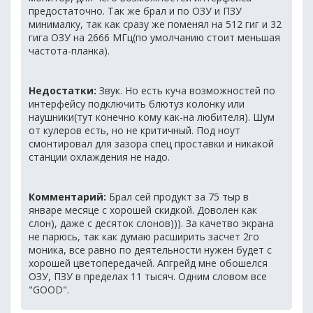
предостаточно. Так же брал и по ОЗУ и ПЗУ
минималку, так как сразу же поменял на 512 гиг и 32
гига ОЗУ на 2666 МГц(по умолчанию стоит меньшая
частота-планка).
Недостатки:
Звук. Но есть куча возможностей по
интерфейсу подключить блютуз колонку или
наушники(тут конечно кому как-на любителя). Шум
от кулеров есть, но не критичный. Под ноут
смонтировал для зазора спец проставки и никакой
станции охлаждения не надо.
Комментарий:
Брал сей продукт за 75 тыр в
январе месяце с хорошей скидкой. Доволен как
слон), даже с десяток слонов))). За качетво экрана
не парюсь, так как думаю расширить засчет 2го
моника, все равно по деятельности нужен будет с
хорошей цветопередачей. Апгрейд мне обошелся
ОЗУ, ПЗУ в пределах 11 тысяч. Одним словом все
"GOOD".