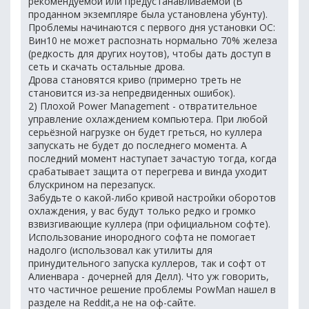
рекомендуемой или предустанавливаемой (В
проданном экземпляре была установлена убунту).
Проблемы начинаются с первого дня установки ОС:
Вин10 не может распознать нормально 70% железа
(редкость для других ноутов), чтобы дать доступ в
сеть и скачать остальные дрова.
Дрова становятся криво (примерно треть не
становится из-за непредвиденных ошибок).
2) Плохой Power Management - отвратительное
управление охлаждением компьютера. При любой
серьёзной нагрузке он будет греться, но куллера
запускать не будет до последнего момента. А
последний момент наступает зачастую тогда, когда
срабатывает защита от перегрева и винда уходит
блускрином на перезапуск.
Забудьте о какой-либо кривой настройки оборотов
охлаждения, у вас будут только редко и громко
взвизгивающие куллера (при официальном софте).
Использование инородного софта не помогает
надолго (использовал как утилиты для
принудительного запуска куллеров, так и софт от
Алиенвара - дочерней для Делл). Что уж говорить,
что частичное решение проблемы PowMan нашел в
разделе на Reddit,а не на оф-сайте.