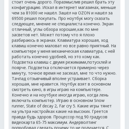
стоит очень дорого. Поразмыслив решил брать эту
конфигурацию. Искал в интернет магазинах, меньше
чем за 81000 не нашёл. Зашёл на OZON и нашёл за
69500 решил покупать. Про ноутбук могу сказать
следующее, мнение не специалиста конечно. Экран
отличный, углы обзора хорошие,как по мне
засветов нет. Может потому что я плохо
разбираюсь в экранах. Клавиатура хорошая, ход
клавиш конечно маловат но все равно приятный. На
компьютере у меня механическая клавиатура, с ней
работать конечно удобней, но это кому как.
Подсветка клавиш с двумя режимами,потусклей и
поярче. Подсветка отключается примерно через
минуту, точное время не засекал, мне то что нужно.
Тачпад отзывчивый вполне устраивает. Сборка
хорошая, мне нравится. Ноутбук взят в основном
смотреть кино, в игры играю на компьютере.
Конечно и на ноутбуке иногда играю, когда лень
включать компьютер. Играю в основном Snow
runner, State of decay 2, Far cry 5. Какие игры тянет
на ультра настройках какие на высоких. Греется
правда будь здоров. Процессор под 90 градусов
видеокарта 65-75 максимум. Андерволтинг
попробовал сделать почему то не получается. С