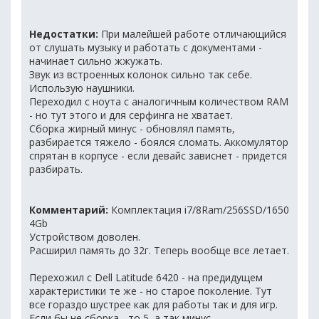
Недостатки:
При малейшей работе отличающийся
от слушать музыку и работать с документами -
начинает сильно жжужать.
Звук из встроенных колонок сильно так себе.
Использую наушники.
Переходил с ноута с аналогичным количеством RAM
- но тут этого и для серфинга не хватает.
Сборка жирный минус - обновлял память,
разбирается тяжело - боялся сломать. Аккомулятор
спрятан в корпусе - если девайс зависнет - придется
разбирать.
Комментарий:
Комплектация i7/8Ram/256SSD/1650
4Gb
Устройством доволен.
Расширил память до 32г. Теперь вообще все летает.
Перехожил с Dell Latitude 6420 - на предидущем
характеристики те же - но старое поколение. Тут
все гораздо шустрее как для работы так и для игр.
Если бы не сборка - то 5, а так минус.