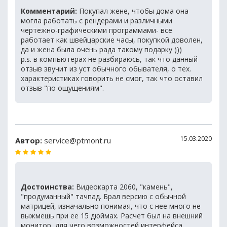
Комментарий:
Покупал жене, чтобы дома она
могла работать с рендерами и различными
чертежно-графическими программами- все
работает как швейцарские часы, покупкой доволен,
да и жена была очень рада такому подарку )))
p.s. в компьютерах не разбираюсь, так что данный
отзыв звучит из уст обычного обывателя, о тех.
характеристиках говорить не смог, так что оставил
отзыв "по ощущениям".
15.03.2020
Автор:
service@ptmont.ru
Достоинства:
Видеокарта 2060, "камень",
"продуманный" тачпад. Брал версию с обычной
матрицей, изначально понимая, что с нее много не
выжмешь при ее 15 дюймах. Расчет был на внешний
монитор, для чего возможностей интерфейса