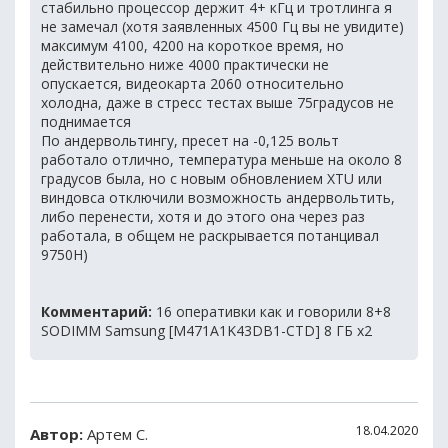
стабильно процессор держит 4+ кГц и тротлинга я
не замечал (хотя заявленных 4500 Гц вы не увидите)
максимум 4100, 4200 на короткое время, но
действительно ниже 4000 практически не
опускается, видеокарта 2060 относительно
холодна, даже в стресс тестах выше 75градусов не
поднимается
По андервольтингу, пресет на -0,125 вольт
работало отлично, температура меньше на около 8
градусов была, но с новым обновлением XTU или
виндовса отключили возможность андервольтить,
либо перенести, хотя и до этого она через раз
работала, в общем не раскрывается потанцивал
9750H)
Комментарий:
16 оперативки как и говорили 8+8
SODIMM Samsung [M471A1K43DB1-CTD] 8 ГБ x2
18.04.2020
Автор:
Артем С.