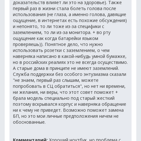
доказательств влияет ли это на здоровье). Также
первый раз в жизни стала болеть голова после
использования (не глаза, а именно голова, давящие
ощущение, в интернетах есть похожие обсуждения)
и непонято, то ли тоже из-за специфики с
заземлением, то ли из-за монитора. + во рту
ощущение как когда батарейки языком
проверяешь)). Понятное дело, что нужно
использовать розетки с заземлением, о чем
наверняка написано в какой-нибудь умной бумажке,
но в российских реалиях это не всегда осуществимо.
А старые дома в принципе не имеют заземлений.
Служба поддержки без особого энтузиазма сказали
"не знаем, первый раз слышим, можете
попробовать в СЦ обратиться", но нет ни времени,
ни желания, ни веры, что этот совет поможет +
брала модель специально под старый жесткий
поэтому вскрывался корпус и наверняка обращение
ни к чему не приведет. Возможно поможет замена
БП, но это мои личные предположения ничем не
обоснованные.
Комментарий:
Хороший ноутбук, но проблема с