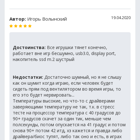
19.04.2020
Автор:
Игорь Волынский
Достоинства:
Все игрушки тянет конечно,
работает вне игр бесшумно, usb3.0, display port,
накопитель ssd m.2 шустрый
Недостатки:
Достаточно шумный, но я не слышу
как он шумит когда играю, если человек будет
сидеть прям под вентилятором во время игры, то
его это будет нервировать...
Температуры высокие, но что-то с драйверами
заверяющими температуру не так, т.к. в стресс
тесте на процессор температура с 40 градусов до
90+ градусов скачет за один тик, меньше чем
полсекунды, потом опускается на 41 градус и потом
снова 90+ потом 42 итд, хз кажется и правда либо
драйвера/биос тупят, либо так оно и есть, в играх