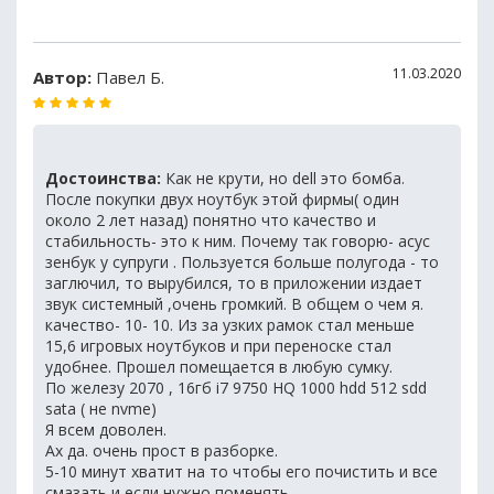
11.03.2020
Автор:
Павел Б.
Достоинства:
Как не крути, но dell это бомба.
После покупки двух ноутбук этой фирмы( один
около 2 лет назад) понятно что качество и
стабильность- это к ним. Почему так говорю- асус
зенбук у супруги . Пользуется больше полугода - то
заглючил, то вырубился, то в приложении издает
звук системный ,очень громкий. В общем о чем я.
качество- 10- 10. Из за узких рамок стал меньше
15,6 игровых ноутбуков и при переноске стал
удобнее. Прошел помещается в любую сумку.
По железу 2070 , 16гб i7 9750 HQ 1000 hdd 512 sdd
sata ( не nvme)
Я всем доволен.
Ах да. очень прост в разборке.
5-10 минут хватит на то чтобы его почистить и все
смазать и если нужно поменять .