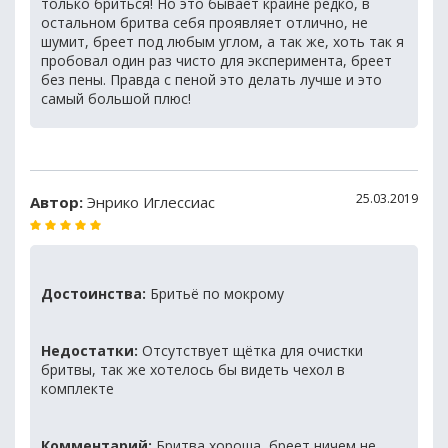
только бриться! Но это бывает крайне редко, в
остальном бритва себя проявляет отлично, не
шумит, бреет под любым углом, а так же, хоть так я
пробовал один раз чисто для эксперимента, бреет
без пены. Правда с пеной это делать лучше и это
самый большой плюс!
25.03.2019
Автор:
Энрико Иглессиас
Достоинства:
Бритьё по мокрому
Недостатки:
Отсутствует щётка для очистки
бритвы, так же хотелось бы видеть чехол в
комплекте
Комментарий:
Бритва хороша, бреет ничем не