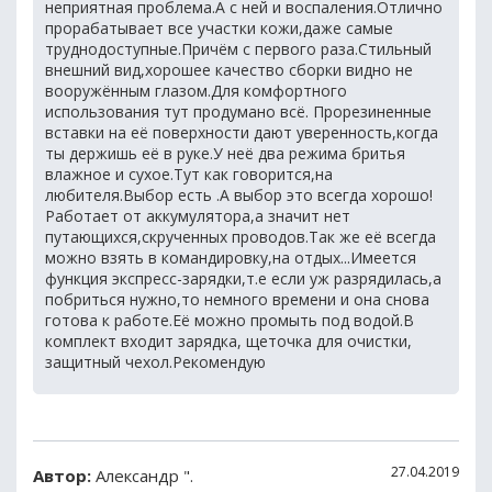
неприятная проблема.А с ней и воспаления.Отлично
прорабатывает все участки кожи,даже самые
труднодоступные.Причём с первого раза.Стильный
внешний вид,хорошее качество сборки видно не
вооружённым глазом.Для комфортного
использования тут продумано всё. Прорезиненные
вставки на её поверхности дают уверенность,когда
ты держишь её в руке.У неё два режима бритья
влажное и сухое.Тут как говорится,на
любителя.Выбор есть .А выбор это всегда хорошо!
Работает от аккумулятора,а значит нет
путающихся,скрученных проводов.Так же её всегда
можно взять в командировку,на отдых...Имеется
функция экспресс-зарядки,т.е если уж разрядилась,а
побриться нужно,то немного времени и она снова
готова к работе.Её можно промыть под водой.В
комплект входит зарядка, щеточка для очистки,
защитный чехол.Рекомендую
27.04.2019
Автор:
Александр ".