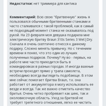
Недостатки:
нет триммера для кантика
Комментарий:
Всю свою "бритвенную" жизнь я
пользовался обычными бритвенными станками и
часто сталкивался с такой проблемой, как в самый
не подходящий момент станка не оказывалось под
рукой. На 23 февраля моя девушка подарила мне
электрическую бритву Braun 310s Series 3 Wet|Dry.
Сначала я очень скептично отнесся к данному
подарку. Сложно менять привычку. Но с течением
времени я понял, что это один из лучших
полученных подарков. Почему? Ну во - первых, на
работе мне часто приходится быть в
командировках в разных городах. И иногда важные
встречи проходят прямо у трапа самолета,
необходимо всегда выглядеть подобающе. В этом
мне сейчас помогает бритва Braun, т.к. она
работает от аккумулятора я могу использовать ее
везде и всегда. Так же важно отметить качество
бритья. Очень четко пробревает как шею, так и
околовисочную область. Уход за бритвой не
требует трепетного отношения, легко ее чистить