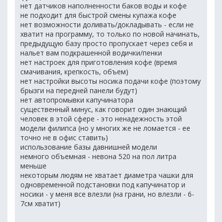
нет датчиков наполненности баков воды и кофе
не подходит для быстрой смены купажа кофе
нет возможности доливать/докладывать - если не
хватит на программу, то только по новой начинать,
предыдущую базу просто пропускает через себя и
нальет вам подкрашенной водички/пенки
нет настроек для приготовления кофе (время
смачивания, крепкость, объем)
нет настройки высоты носика подачи кофе (поэтому
брызги на передней панели будут)
нет автопромывки капучинатора
существенный минус, как говорит один знающий
человек в этой сфере - это ненадежность этой
модели филипса (но у многих же не ломается - ее
точно не в офис ставить)
использование базы давнишней модели
немного объемная - невона 520 на пол литра
меньше
некоторым людям не хватает диаметра чашки для
одновременной подстановки под капучинатор и
носики - у меня все влезли (на грани, но влезли - 6-
7см хватит)