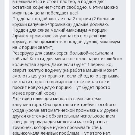
вщелкивается и стоит плотно, а поддон для
остатков кофе нет-стоит свободно. С этим можно
мириться- цена побеждает все!
Поддона с водой хватает на 2 порции (2 большие
кружки капучино+промывка)-дальше доливаю.
Поддон для слива мелкий-максимум 4 порции
(причем промываю капучинатор в отдельную
кружку, если промывать в поддон-думаю, максимум
на 2 порции хватит)
Резервуар для самих зерен большой-насыпала и
забыла! Кстати, для меня еще плюс-варит из любого
количества зерен. Даже если будет 1 зернышко,
сварит желтую водичку (на работе машина может
смолоть целую порцию и, если ей одного зернышка
не хватит, просто выкидывает все смолотое и
просит новую целую порцию. Тут будет просто
менее крепкий кофе)
Еще один плюс для меня-это сама система
капучинатора. Она простая и не требует особого
ухода (кроме автоматической промывки). У друзей
другая система-с обязательным использованием
спец. резервуара для молока и массой разных
трубочек, которые нужно промывать спец.
ершиком-для ленивых проблема. Тут этого нет,