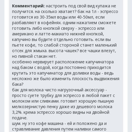
Комментарий:
настроить под свой вид купажа не
получится. на сколько хватает? бак на 1л - эспрессо
готовится из 30-35мл воды или 40-50мл, если
разбавляют в кофейнях. одним нажатием сможете
готовить либо кнопкой сверху - эспрессо или
американо и латте-макиато нижней кнопкой,
капучино вы будите отдельно готовить. если вы
пьете кофе, то слабой стороной станет маленький
отсек для жмыха. высота чашек? все чашки влезут,
но пивной стакан нет.
особенно нервирует расположение капучинатора
над баком с водой, когда постоянно приходится
крутить это капучинатор для доливки воды - ведь
несложно же было изменить плоскость выдвижения
бака?
бак для молока чисто нагрузочный аксессуар -
просто суете трубку для эспрессо в любой пакет с
молоком или сливками. готовит хорошую пышную
мелкозернистую пенку даже из дешевого молока
3,2%. крема эспрессо хорошо видны на двойной
подаче.
шум. ну это кофе машина - ей и положено да и
стравливание давления путем наливки самого