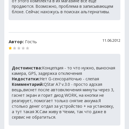
от этого комплекта в их магазине все еще
продаются. Возможно, проблема в записывающем
блоке. Сейчас нахожусь в поисках альтернативы.
11.06.2012
Автор:
Гость
Достоинства:
Концепция - то что нужно, выносная
камера, GPS, задержка отключения
Недостатки:
Нет G-сенсораНочью - слепая
Комментарий:
QStar A7 v.3.0 - просто адская
вещь,виснет после автовключения минуты через 3,
гаснет экран и горит диод WORK, на кнопки не
реагирует, помогает только снятие аккума.Я
столько денег отдал за устройство + на установку,
а тут такая Ж.Сам живу в Чехии, так что даже в
сервис не обратиться.