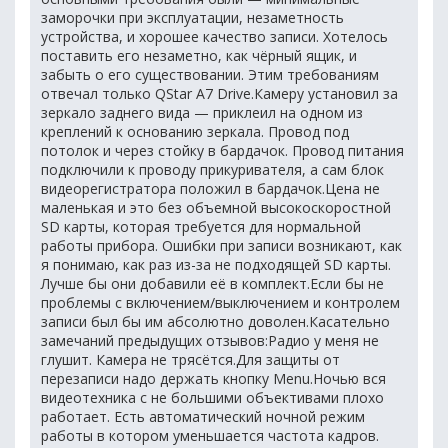
заморочки при эксплуатации, незаметность
устройства, и хорошее качество записи. Хотелось
поставить его незаметно, как чёрный ящик, и
забыть о его существовании. Этим требованиям
отвечал только QStar A7 Drive.Камеру установил за
зеркало заднего вида — приклеил на одном из
креплений к основанию зеркала. Провод под
потолок и через стойку в бардачок. Провод питания
подключили к проводу прикуривателя, а сам блок
видеорегистратора положил в бардачок.Цена не
маленькая и это без объемной высокоскоростной
SD карты, которая требуется для нормальной
работы прибора. Ошибки при записи возникают, как
я понимаю, как раз из-за не подходящей SD карты.
Лучше бы они добавили её в комплект.Если бы не
проблемы с включением/выключением и контролем
записи был бы им абсолютно доволен.Касательно
замечаний предыдущих отзывов:Радио у меня не
глушит. Камера не трясётся.Для защиты от
перезаписи надо держать кнопку Menu.Ночью вся
видеотехника с не большими объективами плохо
работает. Есть автоматический ночной режим
работы в котором уменьшается частота кадров.