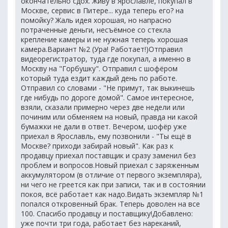
окончательно сдох. Живу в Ярославле, покупал в
Москве, сервис в Питере... куда теперь его? на
помойку? Жаль идея хорошая, но напрасно
потраченные деньги, несъёмное со стекла
крепление камеры и не нужная теперь хорошая
камера.Вариант №2 (Ура! Работает!)Отправил
видеорегистратор, туда где покупал, а именно в
Москву на "Горбушку". Отправил с шофёром
который туда ездит каждый день по работе.
Отправил со словами - "Не примут, так выкинешь
где нибудь по дороге домой". Самое интересное,
взяли, сказали примерно через две недели или
починим или обменяем на новый, правда ни какой
бумажки не дали в ответ. Вечером, шофёр уже
приехал в Ярославль, ему позвонили - "Ты ещё в
Москве? приходи забирай новый". Как раз к
продавцу приехал поставщик и сразу заменил без
проблем и вопросов.Новый приехал с заряженным
аккумулятором (в отличие от первого экземпляра),
ни чего не греется как при записи, так и в состоянии
покоя, всё работает как надо.Видать экземпляр №1
попался откровенный брак. Теперь доволен на все
100. Спасибо продавцу и поставщику!Добавлено:
уже почти три года, работает без нареканий,