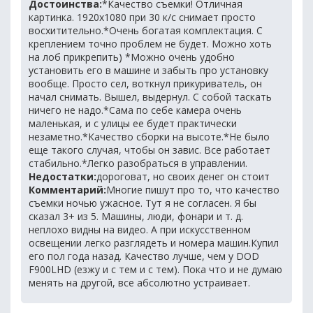
Достоинства:
*Качество съемки! Отличная
картинка. 1920x1080 при 30 к/c снимает просто
восхитительно.*Очень богатая комплектация. С
креплением точно проблем не будет. Можно хоть
на лоб прикрепить) *Можно очень удобно
установить его в машине и забыть про установку
вообще. Просто сел, воткнул прикуриватель, он
начал снимать. Вышел, выдернул. С собой таскать
ничего не надо.*Сама по себе камера очень
маленькая, и с улицы ее будет практически
незаметно.*Качество сборки на высоте.*Не было
еще такого случая, чтобы он завис. Все работает
стабильно.*Легко разобраться в управлении.
Недостатки:
дороговат, но своих денег он стоит
Комментарий:
Многие пишут про то, что качество
съемки ночью ужасное. Тут я не согласен. Я бы
сказал 3+ из 5. Машины, люди, фонари и т. д.
неплохо видны на видео. А при искусственном
освещении легко разглядеть и номера машин.Купил
его пол года назад. Качество лучше, чем у DOD
F900LHD (езжу и с тем и с тем). Пока что и не думаю
менять на другой, все абсолютно устраивает.