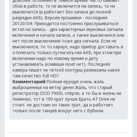
доволен. особенно в темное время. часто бывают
сбои в работе, то не включится на запись, то не
выключится (и работает без записи до полной
разрядки АКБ). Версия прошивки - последняя
20120104. Приходится постоянно прислушиваться
встал на запись - два характерных звуковых сигнала
включения и начала записи, а также выключился или
нет после выключения-тоже два сигнала. Если не
выключился, то то караул, надо прибор доставать и
отключать только путем изътия АКБ, при этом при
включении надо по новому время и дату
устанавливать (клавиши reset нет). Последняя
камера пишет не четко0 контуры размазаны-какое
там качество Full HD?
Комментарий:
Полная ерунда! очень жаль
выброшенных на ветер денег.Жаль, что старый
регистратор DOD F900L спёрли, а то бы в жизнь не
поменял, тот в 100 крат лучше.Брать A7 Drive не
стоит. не достоин он таких трат, да и работает
только после танцев вокруг него с бубном.