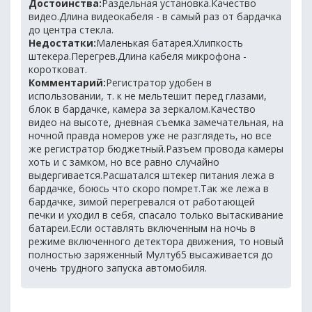
Достоинства:
Раздельная установка.Качество
видео.Длина видеокабеля - в самый раз от бардачка
до центра стекла.
Недостатки:
Маленькая батарея.Хлипкость
штекера.Перегрев.Длина кабеля микрофона -
коротковат.
Комментарий:
Регистратор удобен в
использовании, т. к не мельтешит перед глазами,
блок в бардачке, камера за зеркалом.Качество
видео на высоте, дневная съемка замечательная, на
ночной правда номеров уже не разглядеть, но все
же регистратор бюджетный.Разъем провода камеры
хоть и с замком, но все равно случайно
выдергивается.Расшатался штекер питания лежа в
бардачке, боюсь что скоро помрет.Так же лежа в
бардачке, зимой перегревался от работающей
печки и уходил в себя, спасало только вытаскивание
батареи.Если оставлять включенным на ночь в
режиме включенного детектора движения, то новый
полностью заряженный Мулту65 высаживается до
очень трудного запуска автомобиля.