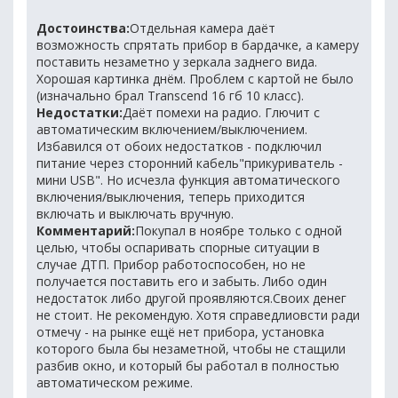
Достоинства:
Отдельная камера даёт
возможность спрятать прибор в бардачке, а камеру
поставить незаметно у зеркала заднего вида.
Хорошая картинка днём. Проблем с картой не было
(изначально брал Transcend 16 гб 10 класс).
Недостатки:
Даёт помехи на радио. Глючит с
автоматическим включением/выключением.
Избавился от обоих недостатков - подключил
питание через сторонний кабель"прикуриватель -
мини USB". Но исчезла функция автоматического
включения/выключения, теперь приходится
включать и выключать вручную.
Комментарий:
Покупал в ноябре только с одной
целью, чтобы оспаривать спорные ситуации в
случае ДТП. Прибор работоспособен, но не
получается поставить его и забыть. Либо один
недостаток либо другой проявляются.Своих денег
не стоит. Не рекомендую. Хотя справедлиовсти ради
отмечу - на рынке ещё нет прибора, установка
которого была бы незаметной, чтобы не стащили
разбив окно, и который бы работал в полностью
автоматическом режиме.