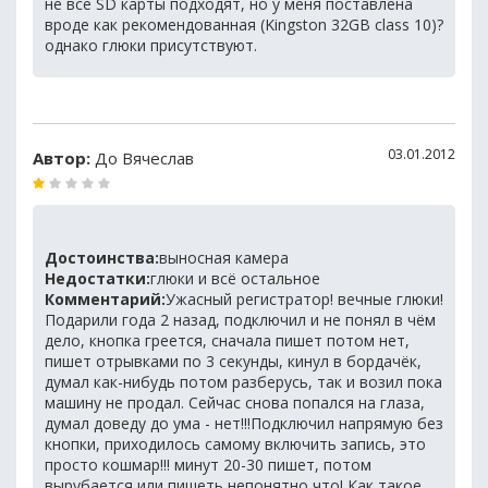
не все SD карты подходят, но у меня поставлена
вроде как рекомендованная (Kingston 32GB class 10)?
однако глюки присутствуют.
03.01.2012
Автор:
До Вячеслав
Достоинства:
выносная камера
Недостатки:
глюки и всё остальное
Комментарий:
Ужасный регистратор! вечные глюки!
Подарили года 2 назад, подключил и не понял в чём
дело, кнопка греется, сначала пишет потом нет,
пишет отрывками по 3 секунды, кинул в бордачёк,
думал как-нибудь потом разберусь, так и возил пока
машину не продал. Сейчас снова попался на глаза,
думал доведу до ума - нет!!!Подключил напрямую без
кнопки, приходилось самому включить запись, это
просто кошмар!!! минут 20-30 пишет, потом
вырубается или пишеть непонятно что! Как такое