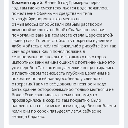
Комментарий:
Ванне 6 год.Примерно через
год,там где из смесителя льётся вода,появилось
пожелтение.Обычными средствами типа
мыла,фейри,порошка это место не
отмывалось.Попробовали слабым раствором
лимонной кислоты-не берёт.Слабая щевелевая
помогла,но ванна в том месте стала шероховатой-
глянец слез.То есть стойкость покрытия нулевое и
либо мойтесь в жёлтой грязи,либо рискуйте.Вот так
сейчас делают.Как я понял,полазив в
сети,нормальное покрытие только у некоторых
импортных ванн начинающихся с полтинника,но это
уже перебор.Так как иногда мелкие вещи стирались
в пластиковом тазике,есть глубокие царапины на
покрытии по всей ванне,особенно у сливного
отверстия.Так что всё довольно нежное и надо
быть крайне осторожным,либо только мыться и не
более.Если сравнивать с теми ваннами,что
производились в ссср,то там покрытию было
наплевать на всё и мыли всем подряд без проблем и
жили они по сорок пятьдесят лет.А сейчас не
эмаль,а барахло.