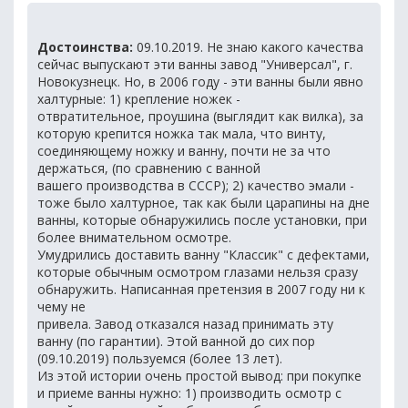
Достоинства:
09.10.2019. Не знаю какого качества
сейчас выпускают эти ванны завод "Универсал", г.
Новокузнецк. Но, в 2006 году - эти ванны были явно
халтурные: 1) крепление ножек -
отвратительное, проушина (выглядит как вилка), за
которую крепится ножка так мала, что винту,
соединяющему ножку и ванну, почти не за что
держаться, (по сравнению с ванной
вашего производства в СССР); 2) качество эмали -
тоже было халтурное, так как были царапины на дне
ванны, которые обнаружились после установки, при
более внимательном осмотре.
Умудрились доставить ванну "Классик" с дефектами,
которые обычным осмотром глазами нельзя сразу
обнаружить. Написанная претензия в 2007 году ни к
чему не
привела. Завод отказался назад принимать эту
ванну (по гарантии). Этой ванной до сих пор
(09.10.2019) пользуемся (более 13 лет).
Из этой истории очень простой вывод: при покупке
и приеме ванны нужно: 1) производить осмотр с