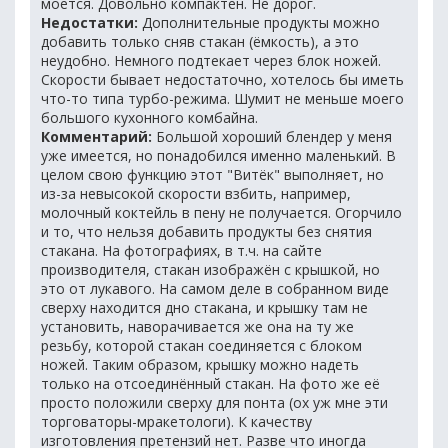
моется. Довольно компактен. Не дорог.
Недостатки:
Дополнительные продукты можно
добавить только сняв стакан (ёмкость), а это
неудобно. Немного подтекает через блок ножей.
Скорости бывает недостаточно, хотелось бы иметь
что-то типа турбо-режима. Шумит не меньше моего
большого кухонного комбайна.
Комментарий:
Большой хороший блендер у меня
уже имеется, но понадобился именно маленький. В
целом свою функцию этот "Витёк" выполняет, но
из-за невысокой скорости взбить, например,
молочный коктейль в пену не получается. Огорчило
и то, что нельзя добавить продукты без снятия
стакана. На фотографиях, в т.ч. на сайте
производителя, стакан изображён с крышкой, но
это от лукавого. На самом деле в собранном виде
сверху находится дно стакана, и крышку там не
установить, наворачивается же она на ту же
резьбу, которой стакан соединяется с блоком
ножей. Таким образом, крышку можно надеть
только на отсоединённый стакан. На фото же её
просто положили сверху для понта (ох уж мне эти
торговаторы-мракетологи). К качеству
изготовления претензий нет. Разве что иногда