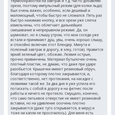
термообработки на завтрак и т.д. Часто добавляю
орехи, поэтому импульсный режим (для колки льда)
был очень важен, особенно, если дешевый и
маломощный, чтобы быстро не сломался. Пять раз
быстро нажимаю кнопку, и все орехи уже слегка
измельчены, что облегчает дальнейшее
смешивание в непрерывном режиме. Да, он
шумноват, но я слышу утром, что мои соседи уже
встали и принимают душ, увы, очень хорошо слышу,
и спокойно включаю этот блендер. Минута и
полезный завтрак в дорогу, в элку, готов). Нравится
яркий зеленый цвет, обожаю. Лезвия острые,
прочно привинчены. Материал бутылочек-очень
плотный пластик, не думаю, что даже при ударе
разобьётся. Крышечки имеют резиновый обруч,
благодаря которому плотно закрываются, и,
соответственно, нет протекания, на насадке с
лезвиями такой же. За два дня я уже успела его
потаскать с собой в дорогу и на фитнес после
работы и ничего не протекло. Смущало, конечно,
что само питьевое отверстие не имеет резиновой
вставки, но на удивление ооочень плотно
закрывается (даже туго открывается, в меру) и
тоже ни капли не просочилось). Для меня есть