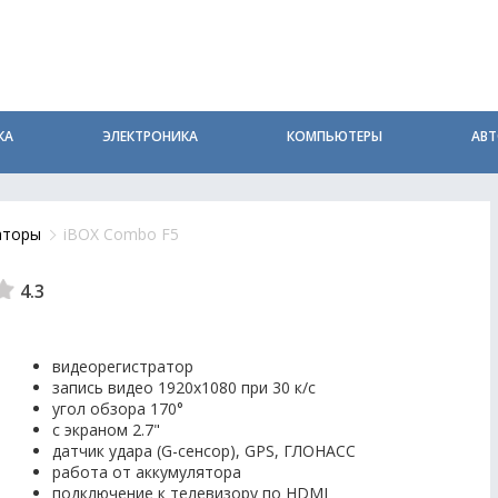
КА
ЭЛЕКТРОНИКА
КОМПЬЮТЕРЫ
АВ
аторы
iBOX Combo F5
4.3
видеорегистратор
запись видео 1920x1080 при 30 к/с
угол обзора 170°
с экраном 2.7"
датчик удара (G-сенсор), GPS, ГЛОНАСС
работа от аккумулятора
подключение к телевизору по HDMI