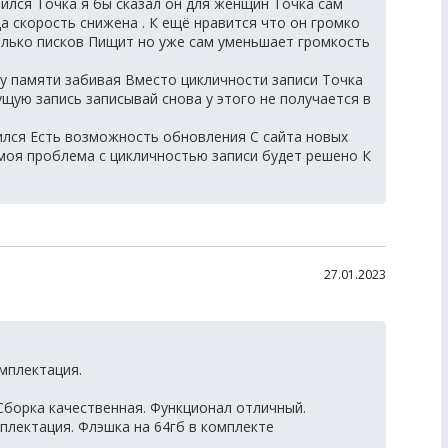
лся Точка я бы сказал он для женщин Точка сам
а скорость снижена . К ещё нравится что он громко
олько писков Пищит но уже сам уменьшает громкость
ту памяти забивая Вместо цикличности записи Точка
ую запись записывай снова у этого не получается в
лся Есть возможность обновления С сайта новых
моя проблема с цикличностью записи будет решено К
27.01.2023
мплектация.
борка качественная. Функционал отличный.
плектация. Флэшка на 64гб в комплекте