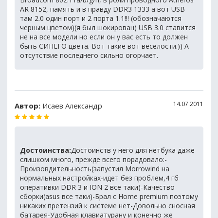
AR 8152, память и в правду DDR3 1333 а вот USB
там 2.0 один порт и 2 порта 1.1!!! (обозначаются
черным цветом)(я был шокирован) USB 3.0 ставится
не на все модели но если он у вас есть то должен
быть СИНЕГО цвета. Вот такие вот веселости.)) А
отсутствие последнего сильно огорчает.
14.07.2011
Автор:
Исаев Александр
Достоинства:
Достоинств у него для нетбука даже
слишком много, прежде всего порадовало:-
Произовдительность(запустил Morrowind на
нормальных настройках-идет без проблем,4 гб
оперативки DDR 3 и ION 2 все таки)-Качество
сборки(asus все таки)-Брал с Home premium поэтому
никаких претензий к системе нет-Довольно сносная
батарея-Удобная клавиатурану и конечно же