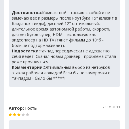
Достоинства:
Компактный - таскаю с собой и не
замечаю вес и размеры после ноутбука 15" (влазит в
бардачок тииды), дисплей 12" оптимальный,
длительное время автономной работы, скорость
для нетбуков супер, HDMI - использую как
видеоплеер на HD TV (тянет фильмы до 10гб -
больше подтормаживает).
Недостатки:
тачпад переодически не адекватно
себя ведет. Скачал новый драйвер - проблема стала
реже проявляться.
Комментарий:
Оптимальный выбор из нетбуков -
этакая рабочая лошадка! Если бы не заморочки с
тачпадом - было бы *****!
23.05.2011
Автор:
Гость