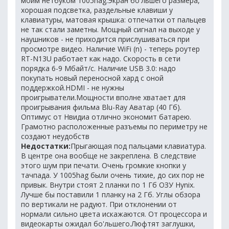
моим нетбуком 1005hag.Экран бо'льшего размера,
хорошая подсветка, раздельные клавиши у
клавиатуры, матовая крышка: отпечатки от пальцев
не так стали заметны. Мощный сигнал на выходе у
наушников - не приходится прислушиваться при
просмотре видео. Наличие WiFi (n) - теперь роутер
RT-N13U работает как надо. Скорость в сети
порядка 6-9 Мбайт/с. Наличие USB 3.0: надо
покупать новый переносной хард с оной
поддержкой.HDMI - не нужны
проигрыватели.Мощности вполне хватает для
проигрывания фильма Blu-Ray Аватар (40 Гб).
Оптимус от Нвидиа отлично экономит батарею.
Грамотно расположенные разъемы по периметру не
создают неудобств
Недостатки:
Прыгающая под пальцами клавиатура.
В центре она вообще не закреплена. В следствие
этого шум при печати. Очень громкие кнопки у
тачпада. У 1005hag были очень тихие, до сих пор не
привык. Внутри стоят 2 планки по 1 Гб ОЗУ Hynix.
Лучше бы поставили 1 планку на 2 Гб. Углы обзора
по вертикали не радуют. При отклонении от
нормали сильно цвета искажаются. От процессора и
видеокарты ожидал бо'льшего.Люфтят заглушки,