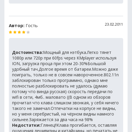
23.02.2011
Автор:
Гость
Достоинства:
Мощный для нэтбука.Легко тянет
1080p или 720p при 60fps через KMplayer используя
ION, загрузка проца при этом 20-30%Большой
удобный тач.Долгое время от батареи.Можно даже
поиграть, только не в совсем навороченное.802.11n
заблокирован только программно, однако мне
полностью разблокировать не удалось (думаю
потому что винда русская) скорость передачи по
wifi в сети, 4мб.. маловато ((В одном из обзоров
прочитал что клава слишком звонкая, у себя ничего
такого не замечал.Отпечатки на корпусе не видны,
но у меня серебристый, на чёрном видны намного
сильнее.Заряжается за два часа на 98%
Недостатки:
Глянец!!Клава прогибается, оставляя
ощущения дешивизны и китайщины, но печатать не