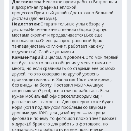
Достоинства:
Неплохое время работы.Встроенная
и дискретная графика.Неплохой
процессор.Приятный дизайн.Достаточно большой
дисплей (для нетбука).
Недостатки:
Отвратительные углы обзора у
дисплея.Не очень качественная сборка (корпус
местами скрипит и продавливается).Всё еще
высокая цена.Очень распространенный брак
тачпада(частенько глючит, работает как ему
вздумается). Слабые динамики.
Комментарий:
В целом, я доволен. Это мой первый
нетбук, так что опыта общения у меня с ними не
много, но если сравнивать со старыми eee pc моих
друзей, то это совершенно другой уровень
производительности. Заплатил 15к в свое время,
без винды на борту. Поставил MSDNAA'шную
лицензию win7 prof, все отлично работает. Если
нужен мобильный офис (эксели\ворды\1сы) +
развлечения - самое то. Для прогеров тоже будет
норм (хотя под линухом проблемы со звуком и
дровами для ION), для дизайнеров — матрица
фиговая и почему-то фотошоп плохо тянет (может
я дурак).Я брал его для работы в фотошопе, но
оказалось, что работать на нем практически