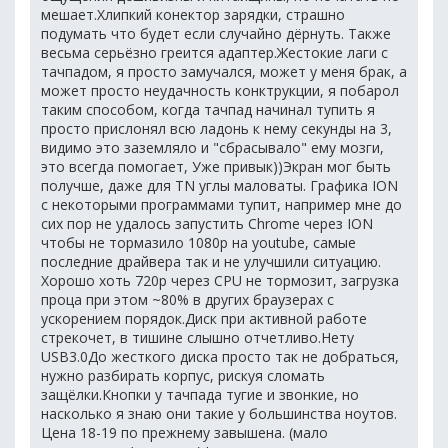
мешает.Хлипкий конектор зарядки, страшно
подумать что будет если случайно дёрнуть. Также
весьма серьёзно греится адаптер.Жестокие лаги с
тачпадом, я просто замучался, может у меня брак, а
может просто неудачность конктрукции, я побарол
таким способом, когда тачпад начинал тупить я
просто прислонял всю ладонь к нему секунды на 3,
видимо это заземляло и "сбрасывало" ему мозги,
это всегда помогает, Уже привык))Экран мог быть
получше, даже для TN углы маловаты. Графика ION
с некоторыми программами тупит, например мне до
сих пор не удалось запустить Chrome через ION
чтобы не тормазило 1080p на youtube, самые
последние драйвера так и не улучшили ситуацию.
Хорошо хоть 720p через CPU не тормозит, загрузка
проца при этом ~80% в других браузерах с
ускорением порядок.Диск при активной работе
стрекочет, в тишине слышно отчетливо.Нету
USB3.0До жесткого диска просто так не добраться,
нужно разбирать корпус, рискуя сломать
защёлки.Кнопки у тачпада тугие и звонкие, но
насколько я знаю они такие у большинства ноутов.
Цена 18-19 по прежнему завышена. (мало