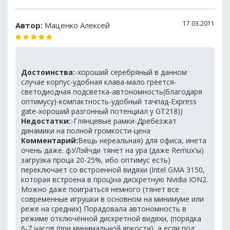
17.03.2011
Автор:
Маценко Алексей
Достоинства:
-хороший серебряный в данном
случае корпус-удобная клава-мало греется-
светодиодная подсветка-автономность(благодаря
оптимусу)-компактность-удобный тачпад-Express
gate-хороший разгонный потенциал у GT218))
Недостатки:
-Глянцевые рамки-Дребезжат
динамики на полной громкости-цена
Комментарий:
Вещь нереальная) для офиса, инета
очень даже. фУЛэйчди тянет на ура (даже Remux'ы)
загрузка проца 20-25%, ибо оптимус есть)
переключает со встроенной видяхи (Intel GMA 3150,
которая встроена в проц)на дискретную Nvidia ION2.
Можно даже поиграться немного (тянет все
современные игрушки в основном на минимуме или
реже на средних) Порадовала автономность в
режиме отключённой дискретной видяхи, (порядка
6-7 часов (при минимальной яркости), а если под