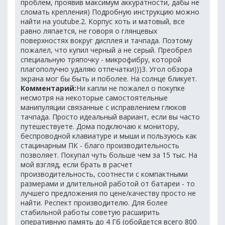
проблем, проявив максимум аккуратности, дабы не
сломать крепления) Подробную инструкцию можно
найти на youtube.2. Корпус хоть и матовый, все
равно ляпается, не говоря о глянцевых
поверхностях вокруг дисплея и тачпада. Поэтому
пожалел, что купил черный а не серый. Преобрел
специальную тряпочку - микрофибру, которой
плагополучно удаляю отпечатки)))3. Угол обзора
экрана мог бы быть и поболее. На солнце бликует.
Комментарий:
Ни капли не пожалел о покупке
несмотря на некоторые самостоятельные
манипуляции связанные с исправлением глюков
тачпада. Просто идеальный вариант, если вы часто
путешествуете. Дома подключаю к монитору,
беспроводной клавиатуре и мыши и пользуюсь как
стацинарным ПК - благо производительность
позволяет. Покупал чуть больше чем за 15 тыс. На
мой взгляд, если брать в расчет
производительность, соотнести с компактными
размерами и длительной работой от батареи - то
лучшего предложения по цене/качеству просто не
найти. Респект производителю. Для более
стабильной работы советую расширить
оперативную память до 4 Гб (обойдется всего 800