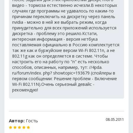
видео - тормоза естественно исчезли.В некоторых
случаях где программы не удавалось по каким-то
причинам переключить на дискретку через панель
nvidia - можно в ней же выбрать режим, когда
принудительно для всех приложений используется
дискретка - проблему это решило.Кстати,
интересная информация - версия нетбука
поставляемая официально в Россию комплектуется
так же как и буржуйские версии Wi-Fi 802.11n, а не
802.11g как он определяется в системе. Чтобы
настроить его на работу по "n" есть несколько
способов, описанных, например, тут: //4pda.
ru/forum/index. php? showtopic=193679 (спойлеры в
первом сообщении: Решение проблем - Включение
Wi-Fi 802.11N).Очень серьезный девайс -
рекомендую!
08.05.2011
Автор:
Гость