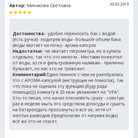
30.03.2019
Автор:
Минакова Светлана
Достоинства:
- удобно переносить бак с водой
(есть ручка)- подогрев воды- большой объем бака
(воды хватает на ночь)- арома-капсула
Недостатки:
- не хватает гигрометра, но я купила
отдельно, так что это мелочи.- Местами пожелтел
от воды, хотя и фильтрованную наливаю.- прилично
булькает, но нас это не тревожит.
Комментарий:
Единственное с чем не разобралась
это с АРОМА-капсулой (инструкция не помогла), так
что пока не оценила эту функцию.(буду рада
помощи)))) комнату в 20 кв.м. увлажняет на "УРА".
Кто-то писал, что начал плесневеть сразу - советую
раз в неделю мыть его средством д\посуды и сушить
на батарее(дать просохнуть) и всё ок, хотя от
желтых разводов (предполагаю от нагрева воды)
всё же это не спасет.