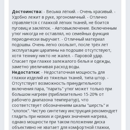
Достоинства:
- Весьма лёгкий. - Очень красивый. -
Удобно лежит в руке, эргономичный. - Отлично
справляется с глажкой лёгких тканей, не боится
пуговиц и заклёпок. - Автовыключение. Включенным
утюг никогда не оставлял, но семейных функция
периодически выручает. - Отличный материал
подошвы. Очень легко скользит, после трёх лет
эксплуатации царапины на подошве отсутствуют,
хотя технику никто не жалел. - Паровой удар.
Спасает при глажке залежалого белья и одежды,
заметно увеличивая расход воды.
Недостатки:
- Недостаточная мощность для
глажки изделий из тяжелых тканей, типа штор. -
Отсутствует возможность принудительного
включения пара, "парить" утюг может только при
большом нагреве (приблизительно 15-20% от
рабочего диапазона температур), что
соответствует обозначениям шкалы "шерсть" и
"хлопок". Чистую синтетику инструкция рекомендует
гладить при низких и средних значения нагрева,
однако мощности при таком положении диска
объективно не хватает для комфортной глажки,