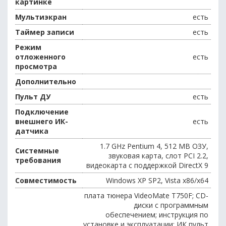
картинке
Мультиэкран
есть
Таймер записи
есть
Режим
отложенного
есть
просмотра
Дополнительно
Пульт ДУ
есть
Подключение
внешнего ИК-
есть
датчика
1.7 GHz Pentium 4, 512 МВ ОЗУ,
Системные
звуковая карта, слот PCI 2.2,
требования
видеокарта с поддержкой DirectX 9
Совместимость
Windows XP SP2, Vista x86/x64
плата тюнера VideoMate T750F; CD-
диски с программным
обеспечением; инструкция по
установке и эксплуатации; ИК пульт