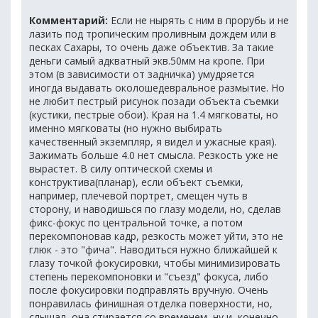
Комментарий:
Если не нырять с ним в прорубь и не
лазить под тропическим проливным дождем или в
песках Сахары, то очень даже объектив. За такие
деньги самый адкватный экв.50мм на кропе. При
этом (в зависимости от задничка) умудряется
иногда выдавать околошедевральное размытие. Но
не любит пестрый рисунок позади объекта съемки
(кустики, пестрые обои). Края на 1.4 мягковаты, но
именно мягковаты (но нужно выбирать
качественный экземпляр, я видел и ужасные края).
Зажимать больше 4.0 нет смысла. Резкость уже не
вырастет. В силу оптической схемы и
конструктива(планар), если объект съемки,
например, плечевой портрет, смещен чуть в
сторону, и наводишься по глазу модели, но, сделав
фикс-фокус по центральной точке, а потом
перекомпоновав кадр, резкость может уйти, это не
глюк - это "фича". Наводиться нужно ближайшей к
глазу точкой фокусировки, чтобы минимизировать
степень перекомпоновки и "съезд" фокуса, либо
после фокусировки подправлять вручную. Очень
понравилась финишная отделка поверхности, но,
слышал, она стирается со временем, ну и, конечно,