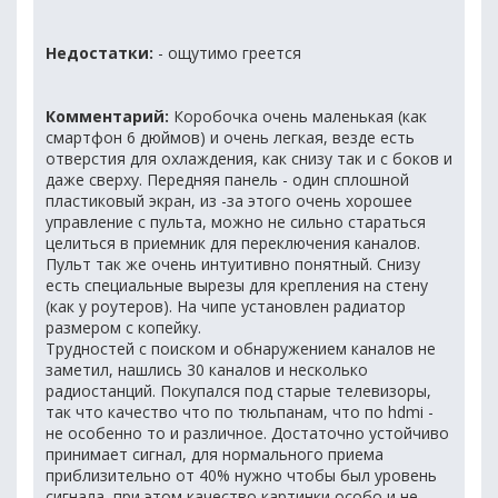
Недостатки:
- ощутимо греется
Комментарий:
Коробочка очень маленькая (как
смартфон 6 дюймов) и очень легкая, везде есть
отверстия для охлаждения, как снизу так и с боков и
даже сверху. Передняя панель - один сплошной
пластиковый экран, из -за этого очень хорошее
управление с пульта, можно не сильно стараться
целиться в приемник для переключения каналов.
Пульт так же очень интуитивно понятный. Снизу
есть специальные вырезы для крепления на стену
(как у роутеров). На чипе установлен радиатор
размером с копейку.
Трудностей с поиском и обнаружением каналов не
заметил, нашлись 30 каналов и несколько
радиостанций. Покупался под старые телевизоры,
так что качество что по тюльпанам, что по hdmi -
не особенно то и различное. Достаточно устойчиво
принимает сигнал, для нормального приема
приблизительно от 40% нужно чтобы был уровень
сигнала, при этом качество картинки особо и не