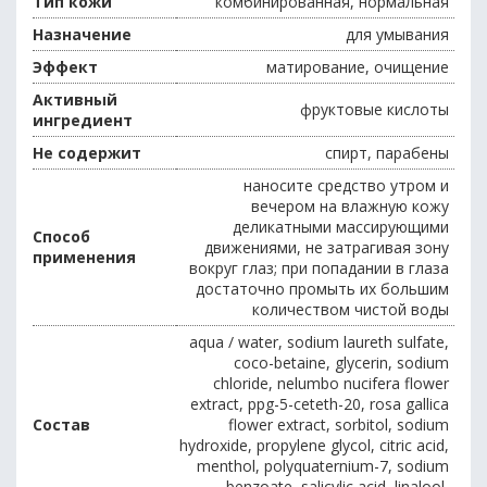
Тип кожи
комбинированная, нормальная
Назначение
для умывания
Эффект
матирование, очищение
Активный
фруктовые кислоты
ингредиент
Не содержит
спирт, парабены
наносите средство утром и
вечером на влажную кожу
деликатными массирующими
Способ
движениями, не затрагивая зону
применения
вокруг глаз; при попадании в глаза
достаточно промыть их большим
количеством чистой воды
aqua / water, sodium laureth sulfate,
coco-betaine, glycerin, sodium
chloride, nelumbo nucifera flower
extract, ppg-5-ceteth-20, rosa gallica
Состав
flower extract, sorbitol, sodium
hydroxide, propylene glycol, citric acid,
menthol, polyquaternium-7, sodium
benzoate, salicylic acid, linalool,