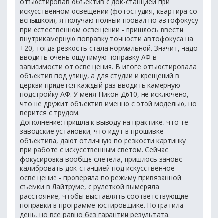
отъюстировав объектив с док-станцией при
искусственном освещении (фотостудия, квартира со
вспышкой), я получаю полный провал по автофокусу
при естественном освещении - пришлось ввести
внутрикамерную поправку точности автофокуса на
+20, тогда резкость стала нормальной. Значит, надо
вводить очень ощутимую поправку АФ в
зависимости от освещения. В итоге отъюстировала
объектив под улицу, а для студии и крещений в
церкви придется каждый раз вводить камерную
подстройку АФ. У меня Никон Д610, не исключено,
что не дружит объектив именно с этой моделью, но
верится с трудом.
Дополнение: пришла к выводу на практике, что те
заводские установки, что идут в прошивке
объектива, дают отличную по резкости картинку
при работе с искусственным светом. Сейчас
фокусировка вообще слетела, пришлось заново
калибровать док-станцией под искусственное
освещение - проверяла по режиму привязанной
съемки в Лайтруме, с рулеткой вымеряла
расстояние, чтобы выставлять соответствующие
поправки в программе-юстировщике. Потратила
день, но все равно без гарантии результата.