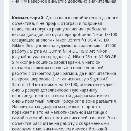
- на ФФ наверное виньетка довольно значительная
Комментарий:
Долго шел к приобретению данного
объектива, я не проф фотограф и подобная
недешевая покупка ради увлечения требовала
веских доводов, по пути перепробовал Nikon D7100
следующие аналоги - Nikon 35mm f/1.8G AF-S DX
Nikkor (был уволен за худшую по сравнению с d7000
работу), Sigma AF 30mm f/1.4 DC HSM Art Nikon F
(случайно удачно продалась), Nikon 28mm f/1.8G AF-
S Nikkor (не сошлись характерами, у него он
оказался слишком сложным в плане хорошей
работы с открытой диафрагмой, да и для штатника
на кропе широковат). Итак использую Sigma AF
35mm f/1.4 штатником на D7100, объектив выдает
очень резкую детализированную картинку
непосредственно с открытой диафрагмы, имеет
очень приятный, мягкий "рисунок" в зоне размытия.
На прикрытых диафрагмах резкость просто
поражает и это на мелкопиксельной матрице с
самой высокой плотностью пикселей в классе. Этот
объектив рассчитан на работу с современными
камерами с мелким пикселем и имеет большой