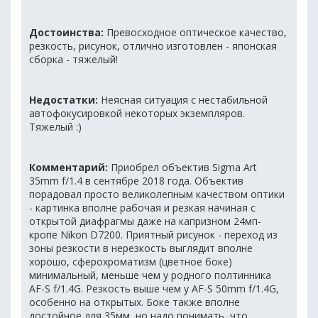
Достоинства:
Превосходное оптическое качество,
резкость, рисунок, отлично изготовлен - японская
сборка - тяжелый!
Недостатки:
Неясная ситуация с нестабильной
автофокусировкой некоторых экземпляров.
Тяжелый :)
Комментарий:
Приобрел объектив Sigma Art
35mm f/1.4 в сентябре 2018 года. Объектив
порадовал просто великолепным качеством оптики
- картинка вполне рабочая и резкая начиная с
открытой диафрагмы даже на капризном 24мп-
кропе Nikon D7200. Приятный рисунок - переход из
зоны резкости в нерезкость выглядит вполне
хорошо, сферохроматизм (цветное боке)
минимальный, меньше чем у родного полтинника
AF-S f/1.4G. Резкость выше чем у AF-S 50mm f/1.4G,
особенно на открытых. Боке также вполне
достойное для 35мм, но надо понимать, что