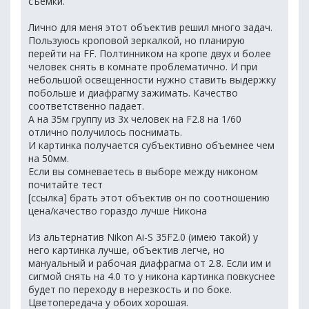
съемки.
Лично для меня этот объектив решил много задач.
Пользуюсь кроповой зеркалкой, но планирую
перейти на FF. Полтинником на кропе двух и более
человек снять в комнате проблематично. И при
небольшой освещенности нужно ставить выдержку
побольше и диафрагму зажимать. Качество
соответственно падает.
А на 35м группу из 3х человек на F2.8 на 1/60
отлично получилось поснимать.
И картинка получается субъективно объемнее чем
на 50мм.
Если вы сомневаетесь в выборе между никоном
почитайте тест
[ссылка] брать этот объектив он по соотношению
цена/качество гораздо лучше Никона
Из альтернатив Nikon Ai-S 35F2.0 (имею такой) у
него картинка лучше, объектив легче, но
мануальный и рабочая диафрагма от 2.8. Если им и
сигмой снять на 4.0 то у никона картинка повкуснее
будет по переходу в нерезкость и по боке.
Цветопередача у обоих хорошая.