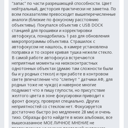
"запас" по части разрешающей способности. Цвет
нейтральный, дисторсия практически не заметна. По
всем показателям превосходит вышеперечисленные
аналоги (близкие по фокусному расстоянию
объективы). Покупался объектив с USB DOCK
станцией для прошивки и корректировки
автофокуса, понадобилась 1 раз для обновления
микропрограммы объектива. Страшилок с
автофокусом не нашлось, в камере установлена
поправка и то скорее кривая тушка нежели стекло.
В самой работе автофокуса встречаются
неприятные моменты на низкоконтрастных
однотонных объектах (думаю там сложности были
бы и у родных стекол) и при работе в контровом
свете (впечатление что "слепнут " датчики АФ, для
родных тоже не чуждо) и наверное многие
подумают что я пишу глупости, но присутствие
желтого цвета в зоне фокусировки приводит к
фронт фокусу, проверял специально. Других
неприятностей со стеклом нет. Фокусируется
достаточно быстро (но медленнее 28 мм) и очень
тихо. Образцы фото найдете в моих альбомах, все
вышесказанное МОЕ ЛИЧНОЕ МНЕНИЕ не