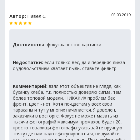
03.03.2019
Автор:
Павел С.
Достоинства:
фокус,качество картинки
Недостатки:
если только вес, да и передняя линза
с удовольствием хватает пыль, ставьте фильтр
Комментарий:
взял этот объектив не глядя, как
буханку хлеба, т.к. полностью доверяю сигма, тем
более топовой модели, НИКАКИХ проблем бек
фронт, цвет - нет. Хотя по-цветам у всех свои
тараканы и тут у многих начинается. Я доволен,
заказчики в восторге. Фокус не может мазать из
тысячи фотографий максимум промахов будет 20,
просто товарищи фотографы указывайте вручную
точку где вам надо сфокусироваться, не думайте
что автомат знает ваши желания. Петь дифирамбы