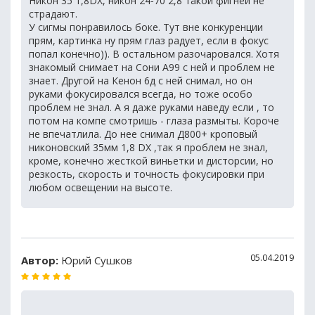
Никон 35 1,8DX, никон 24-70 2,8 такой фигней не
страдают.
У сигмы понравилось боке. Тут вне конкуренции
прям, картинка ну прям глаз радует, если в фокус
попал конечно)). В остальном разочаровался. Хотя
знакомый снимает на Сони А99 с ней и проблем не
знает. Другой на Кенон 6д с ней снимал, но он
руками фокусировался всегда, но тоже особо
проблем не знал. А я даже руками наведу если , то
потом на компе смотришь - глаза размыты. Короче
не впечатлила. До нее снимал Д800+ кроповый
никоновский 35мм 1,8 DX ,так я проблем не знал,
кроме, конечно жесткой виньетки и дисторсии, но
резкость, скорость и точность фокусировки при
любом освещении на высоте.
05.04.2019
Автор:
Юрий Сушков