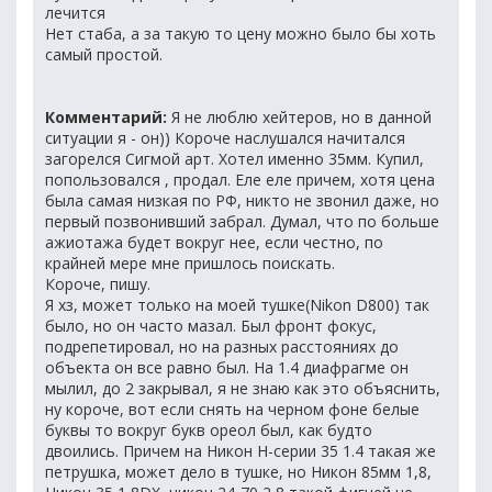
лечится
Нет стаба, а за такую то цену можно было бы хоть
самый простой.
Комментарий:
Я не люблю хейтеров, но в данной
ситуации я - он)) Короче наслушался начитался
загорелся Сигмой арт. Хотел именно 35мм. Купил,
попользовался , продал. Еле еле причем, хотя цена
была самая низкая по РФ, никто не звонил даже, но
первый позвонивший забрал. Думал, что по больше
ажиотажа будет вокруг нее, если честно, по
крайней мере мне пришлось поискать.
Короче, пишу.
Я хз, может только на моей тушке(Nikon D800) так
было, но он часто мазал. Был фронт фокус,
подрепетировал, но на разных расстояниях до
объекта он все равно был. На 1.4 диафрагме он
мылил, до 2 закрывал, я не знаю как это объяснить,
ну короче, вот если снять на черном фоне белые
буквы то вокруг букв ореол был, как будто
двоились. Причем на Никон Н-серии 35 1.4 такая же
петрушка, может дело в тушке, но Никон 85мм 1,8,