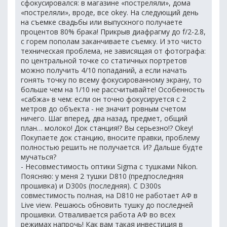
сфокусировался: в магазине «постреляли», дома
«постреляли», вроде, все okey. На следующий день
на съемке свадьбы или выпускного получаете
процентов 80% брака! Прикрыв диафрагму до f/2-2.8,
с горем пополам заканчиваете съемку. И это чисто
техническая проблема, не зависящая от фотографа:
по центральной точке со статичных портретов
можно получить 4/10 попаданий, а если начать
гонять точку по всему фокусированному экрану, то
больше чем на 1/10 не рассчитывайте! Особенность
«сабжа» в чем: если он точно фокусируется с 2
метров до объекта - не значит ровным счетом
ничего. Шаг вперед, два назад, предмет, общий
план… молоко! Док станция!? Вы серьезно!? Okey!
Покупаете док станцию, вносите правки, проблему
полностью решить не получается. И? Дальше будте
мучаться?
- Несовместимость оптики Sigma с тушками Nikon.
Поясняю: у меня 2 тушки D810 (предпоследняя
прошивка) и D300s (последняя). С D300s
совместимость полная, на D810 не работает АФ в
Live view. Решаюсь обновить тушку до последней
прошивки. Отваливается работа АФ во всех
режимах напрочь! Как вам такая инвестиция в