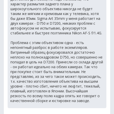
характер размытия заднего плана у
широкоугольного объектива никогда не будет
таким же мягким и кремовым как у телевика, хотя
бы даже 85мм. Sigma Art 35mm у меня работает на
двух камерах - D750 и D7200, никаких проблем с
автофокусом не испытываю, фокусируется
стабильнее и быстрее полтинника Nikon AF-S f/1.4G.
Проблема с этим объективом одна - есть
непонятный разброс в работе экземпляров.
Витринный образец фокусировался достаточно
неплохо на полнокадровом D750, но совершенно не
попадал в цель на D7200. Принесли со склада другой
- он работал идеально на обеих камерах. Так что
при покупке стоит быть внимательным. Не
представляю, из за чего такое может происходить,
т.к. качество изготовления объектива на высшем
уровне - плотно сбит, ничего не люфтит, тяжелый,
плавный, изготовлен в Японии. Высочайшая
резкость по всему полю кадра опять же говорит о
качественной сборке и юстировке на заводе.