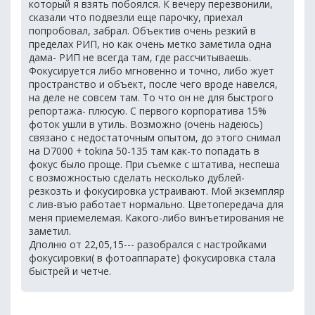
который я взять побоялся. К вечеру перезвонили,
сказали что подвезли еще парочку, приехал
попробовал, забрал. Объектив очень резкий в
пределах РИП, но как очень метко заметила одна
дама- РИП не всегда там, где рассчитываешь.
Фокусируется либо мгновенно и точно, либо жует
пространство и объект, после чего вроде навелся,
на деле не совсем там. То что он не для быстрого
репортажа- плюсую. С первого корпоратива 15%
фоток ушли в утиль. Возможно (очень надеюсь)
связано с недостаточным опытом, до этого снимал
на D7000 + tokina 50-135 там как-то попадать в
фокус было проще. При съемке с штатива, неспеша
с возможностью сделать несколько дублей-
резкозть и фокусировка устраивают. Мой экземпляр
с лив-въю работает нормально. Цветопередача для
меня приемелемая. Какого-либо винъетирования не
заметил.
Дполню от 22,05,15--- разобрался с настройками
фокусировки( в фотоаппарате) фокусировка стала
быстрей и четче.