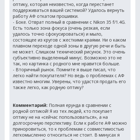
оптику, которая неизвестно, когда перестанет
поддерживаться вашей системой? Удалось вернуть
работу АФ откатом прошивки.
- Боке. Отврат полный в сравнении с Nikon 35 f/1.4G.
Есть только зона фокуса (очень резкая, если
удалось точно сфокусироваться) и мыло,
состоящее из кругов с жесткими краями. Ни о каком
плавном переходе одной зоны в другую речи и быть
не может. Слишком технический рисунок. Это очень
субъективно выделенный минус. Возможно это не
так, но картинка с родного мне нравится больше.
- Вторичный рынок. Помните я выше писал, что
легко найти покупателя? Но ведь о проблемах с АФ
известно многим. Уверены, что удастся продать его
также легко, как родную оптику?
Комментарий:
Полная ерунда в сравнении с
родной оптикой! Я из тех людей, кто покупает
оптику не на «сейчас попользоваться», а на
долгосрочную перспективу. Если к работе АФ можно
приноровиться, то к проблемам с совместимостью
легкомысленно относиться не стоит. В минусах я