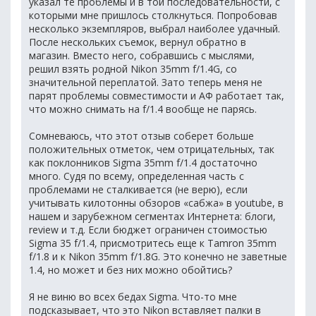
указал те проблемы и в той последовательности, с
которыми мне пришлось столкнуться. Попробовав
несколько экземпляров, выбрал наиболее удачный.
После нескольких съемок, вернул обратно в
магазин. Вместо него, собравшись с мыслями,
решил взять родной Nikon 35mm f/1.4G, со
значительной переплатой. Зато теперь меня не
парят проблемы совместимости и АФ работает так,
что можно снимать на f/1.4 вообще не парясь.
Сомневаюсь, что этот отзыв соберет больше
положительных отметок, чем отрицательных, так
как поклонников Sigma 35mm f/1.4 достаточно
много. Судя по всему, определенная часть с
проблемами не сталкивается (не верю), если
учитывать килотонны обзоров «сабжа» в youtube, в
нашем и зарубежном сегментах Интернета: блоги,
review и т.д. Если бюджет ограничен стоимостью
Sigma 35 f/1.4, присмотритесь еще к Tamron 35mm
f/1.8 и к Nikon 35mm f/1.8G. Это конечно не заветные
1.4, но может и без них можно обойтись?
Я не виню во всех бедах Sigma. Что-то мне
подсказывает, что это Nikon вставляет палки в