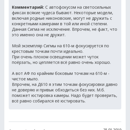
Комментарий:
С автофокусом на светосильных
фиксах всякие чудеса бывают. Некоторые модели,
включая родные никоновские, могут не дружить с
конкретными камерами в той или иной степени.
Данная Сигма не исключение. Впрочем, не факт, что
это именно она не дружит.
Мой экземпляр Сигмы на 610-м фокусируется по
крестовым точкам почти идеально.
При очень плохом освещении может чуток
поёрзать, но цепляется всё равно очень хорошо.
А вот АФ по крайним боковым точкам на 610-м -
чистое мыло.
Впрочем, на Д610 я этим точкам фокусировки давно
не доверяю и привык обходиться без них. М.б.
поможет юстировка камеры. Надо будет проверить,
всё равно собирался её юстировать.
25.01.2019