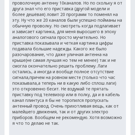
проволочную антенну 10каналов. Но по скольку я от
друга знал что его приставка (другой модели и
более дешёвая) ловит 20 программ то поменял на
эту. Ну что же 20 каналов были успешно пойманы на
обычную проволку. Но смотреть когда подлагивает
и зависает картинка, для меня выросшего в эпоху
аналогового сигнала просто мучительно. Но
приставка показывала и четкая картинка цифры
подавала большие надежды. Какого же было
разочарование, что даже уличная антенна на
крыше(не самая лучшая но тем не менее) так и не
смогла окончательно решить проблему. Лаги
остались, а иногда и вообще полное отсутствие
сигнала,причем на ровном месте (только что час
показывала,а теперь ни в какую либо сплош лаги)
это откровенно бесит. Не вздумай те прятать
приставку под телевизор или в полку, да и в кабель
канал плинтуса я бы не торопился пропускать
антенный провод. Очень прихотливая вещь, как от
малейшего движения, так и от других электро
приборов. Вообщем не рекомендую. Хотя возможно
я что то делаю не так.