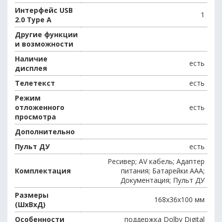
Интерфейс USB
1
2.0 Type A
Другие функции
и возможности
Наличие
есть
дисплея
Телетекст
есть
Режим
отложенного
есть
просмотра
Дополнительно
Пульт ДУ
есть
Ресивер; AV кабель; Адаптер
Комплектация
питания; Батарейки AAA;
Документация; Пульт ДУ
Размеры
168x36х100 мм
(ШxВxД)
Особенности
поддержка Dolby Digital