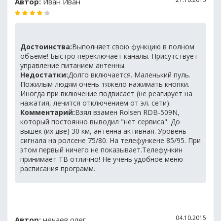
Автор:
Иван Иван
Достоинства:
Выполняет свою функцию в полном
объеме! Быстро переключает каналы. Присутствует
управление питанием антенны.
Недостатки:
Долго включается. Маленький пуль.
Пожилым людям очень тяжело нажимать кнопки.
Иногда при включение подвисает (не реагирует на
нажатия, лечится отключением от эл. сети).
Комментарий:
Взял взамен Rolsen RDB-509N,
который постоянно выводил "нет сервиса". До
вышек (их две) 30 км, антенна активная. Уровень
сигнала на ролсене 75/80. На телефункене 85/95. При
этом первый ничего не показывает.Телефункин
принимает ТВ отлично! Не учень удобное меню
расписания программ.
04.10.2015
Автор:
нечаев олег