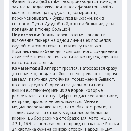
Файлы flv, avi (ac3), mkv - воспроизводятся точно, а
заявлена поддержка почти всех форматов. Файлы
можно перемещать, удалять, копировать,
переименовывать - буквы под цифрами, как в
сотовом. Пульт Ду удобный, кнопки большие, угол
попадания в тюнер большой.
Недостатки:
Кнопки переключения каналов и
включение тюнера на одной линии без пробелов -
случайно можно нажать на кнопку вкл/выкл.
Комплектный кабель для композитного соединения
- так себе, внешние тюльпаны легко гнутся, сделаны
из тонкой жестянки.
Комментарий:
Аппарат греется, нагревается сразу
до горячего, но дальнейшего перегрева нет - корпус
металл. Картинка устойчива, торможения бывают,
но очень редко. Скорее из-за дальности нас от
вышки (Останкино) или из-за ворон, которые
раскачивают антенну. Цифры на дисплее маленькие,
не яркие, яркость не регулируется. Меню в
медиаплеере мелковато, в столбик построчно, в
телеке самсунг и старом медиаплеере большие
иконки. Выбор режима отображения: Авто, 4:3 W,
4:3 L, 16:9. Использую Авто, правда на канале Россия
24 картинка сужена со всех сторон. Народ! Пишут