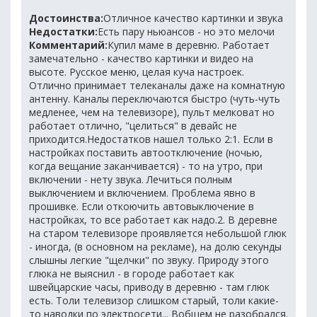
Достоинства:
Отличное качество картинки и звука
Недостатки:
Есть пару ньюансов - но это мелочи
Комментарий:
Купил маме в деревню. Работает
замечательно - качество картинки и видео на
высоте. Русское меню, целая куча настроек.
Отлично принимает телеканалы даже на комнатную
антенну. Каналы переключаются быстро (чуть-чуть
медленее, чем на телевизоре), пульт мелковат но
работает отлично, "целиться" в девайс не
приходится.Недостатков нашел только 2:1. Если в
настройках поставить автоотключение (ночью,
когда вещание заканчивается) - то на утро, при
включении - нету звука. Лечиться полным
выключением и включением. Проблема явно в
прошивке. Если откоючить автовыключение в
настройках, то все работает как надо.2. В деревне
на старом телевизоре проявляется небольшой глюк
- иногда, (в основном на рекламе), на долю секунды
слышны легкие "щелчки" по звуку. Природу этого
глюка не выяснил - в городе работает как
швейцарские часы, приводу в деревню - там глюк
есть. Толи телевизор слишком старый, толи какие-
то наводки по электросети... Вобщем не разобрался.