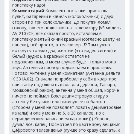
приставку надо!
Комментарий:
Комплект поставки: приставка,
пульт, батарейки и кабель (колокольчики) с двух
сторон по три колокольчика. До покупки ломал
голову, как его подключить к телевизору JVS модель
AV-2107CE, все оказал просто, вставляем в
приставку жёлтый синий красный (согласно цвету на
панели), всё просто, а телевизор…!? Там нужно
воткнуть только два, жёлтый (это видео сигнал) и
белый (аудио), а красный остается не
подключенным, в моем случае будет только моно
звук. Антенный провод подключаем в приставку.
Готово! Антенна у меня комнатная (Антенна Дельта
К 331А.02). Сначала попробовал у себя в квартире
приставку подключить (взял для деревни, Ташара,
Мошковский район), антенна у меня общая, короче
ничего не поймал. Взял дециметровую старую
антенну без усилителя выкинул ее на балкон
(сторона у меня не позволяет ловить дециметровые
каналы) и опа у меня не 6, а 20 каналов, но с
периодическим зависанием картинки))) Короче,
думал всё, капец. Посмотрел по карте зону вещания
цифрового телевиденья (лучше это сразу сделать, а