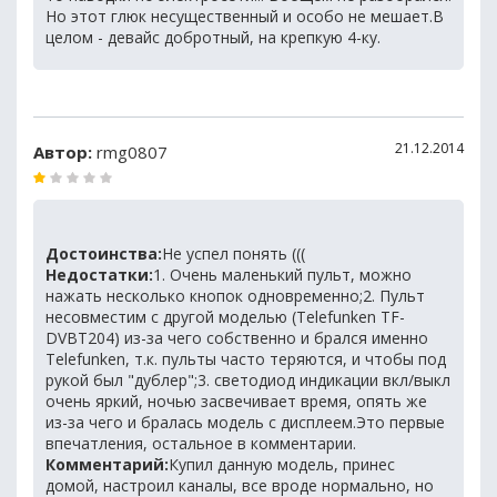
Но этот глюк несущественный и особо не мешает.В
целом - девайс добротный, на крепкую 4-ку.
21.12.2014
Автор:
rmg0807
Достоинства:
Не успел понять (((
Недостатки:
1. Очень маленький пульт, можно
нажать несколько кнопок одновременно;2. Пульт
несовместим с другой моделью (Telefunken TF-
DVBT204) из-за чего собственно и брался именно
Telefunken, т.к. пульты часто теряются, и чтобы под
рукой был "дублер";3. светодиод индикации вкл/выкл
очень яркий, ночью засвечивает время, опять же
из-за чего и бралась модель с дисплеем.Это первые
впечатления, остальное в комментарии.
Комментарий:
Купил данную модель, принес
домой, настроил каналы, все вроде нормально, но