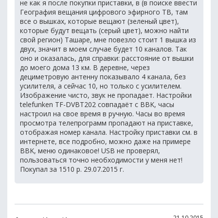
не как я после покупки приставки, в (в поиске ввести
География вещания цифрового эфирного ТВ, там
все о вышках, которые вещают (зеленый цвет),
которые будут вещать (серый цвет), можно найти
свой регион) Ташаре, мне повезло стоит 1 вышка из
двух, значит в моем случае будет 10 каналов. Так
оно и оказалась, для справки: расстояние от вышки
до моего дома 13 км. В деревне, через
дециметровую антенну показывало 4 канала, без
усилителя, а сейчас 10, но только с усилителем.
Изображение чисто, звук не пропадает. Настройки
telefunken TF-DVBT202 совпадаёт с BBK, часы
настроил на свое время в ручную. Часы во время
просмотра телепрограмм пропадают на приставке,
отображая номер канала. Настройку приставки см. в
интернете, все подробно, можно даже на примере
BBK, меню одинаковое! USB не проверял,
пользоваться точно необходимости у меня нет!
Покупал за 1510 р. 29.07.2015 г.
21.10.2015