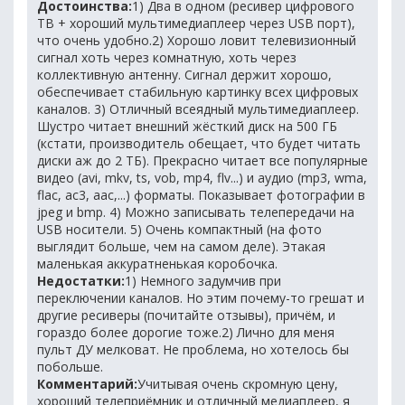
Достоинства:
1) Два в одном (ресивер цифрового
ТВ + хороший мультимедиаплеер через USB порт),
что очень удобно.2) Хорошо ловит телевизионный
сигнал хоть через комнатную, хоть через
коллективную антенну. Сигнал держит хорошо,
обеспечивает стабильную картинку всех цифровых
каналов. 3) Отличный всеядный мультимедиаплеер.
Шустро читает внешний жёсткий диск на 500 ГБ
(кстати, производитель обещает, что будет читать
диски аж до 2 ТБ). Прекрасно читает все популярные
видео (avi, mkv, ts, vob, mp4, flv...) и аудио (mp3, wma,
flac, ac3, aac,...) форматы. Показывает фотографии в
jpeg и bmp. 4) Можно записывать телепередачи на
USB носители. 5) Очень компактный (на фото
выглядит больше, чем на самом деле). Этакая
маленькая аккуратненькая коробочка.
Недостатки:
1) Немного задумчив при
переключении каналов. Но этим почему-то грешат и
другие ресиверы (почитайте отзывы), причём, и
гораздо более дорогие тоже.2) Лично для меня
пульт ДУ мелковат. Не проблема, но хотелось бы
побольше.
Комментарий:
Учитывая очень скромную цену,
хороший телеприёмник и отличный медиаплеер, я