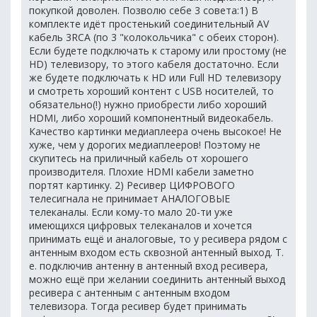
покупкой доволен. Позволю себе 3 совета:1) В
комплекте идёт простенький соединительный AV
кабель 3RCA (по 3 "колокольчика" с обеих сторон).
Если будете подключать к старому или простому (не
HD) телевизору, то этого кабеля достаточно. Если
же будете подключать к HD или Full HD телевизору
и смотреть хороший контент с USB носителей, то
обязательно(!) нужно приобрести либо хороший
HDMI, либо хороший компонентный видеокабель.
Качество картинки медиаплеера очень высокое! Не
хуже, чем у дорогих медиаплееров! Поэтому не
скупитесь на приличный кабель от хорошего
производителя. Плохие HDMI кабели заметно
портят картинку. 2) Ресивер ЦИФРОВОГО
телесигнала не принимает АНАЛОГОВЫЕ
телеканалы. Если кому-то мало 20-ти уже
имеющихся цифровых телеканалов и хочется
принимать ещё и аналоговые, то у ресивера рядом с
антенным входом есть сквозной антенный выход. Т.
е. подключив антенну в антенный вход ресивера,
можно ещё при желании соединить антенный выход
ресивера с антенным с антенным входом
телевизора. Тогда ресивер будет принимать