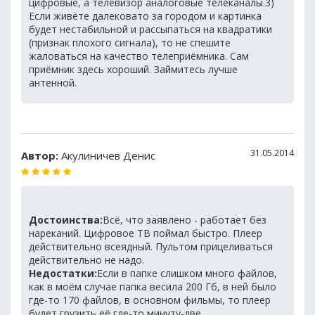
цифровые, а телевизор аналоговые телеканалы.3)
Если живёте далековато за городом и картинка
будет нестабильной и рассыпаться на квадратики
(признак плохого сигнала), то не спешите
жаловаться на качество телеприёмника. Сам
приёмник здесь хороший. Займитесь лучше
антенной.
31.05.2014
Автор:
Акулиничев Денис
Достоинства:
Всё, что заявлено - работает без
нареканий. Цифровое ТВ поймал быстро. Плеер
действительно всеядный. Пультом прицеливаться
действительно не надо.
Недостатки:
Если в папке слишком много файлов,
как в моём случае папка весила 200 Гб, в ней было
где-то 170 файлов, в основном фильмы, то плеер
будет грузить её где-то минуту-две.