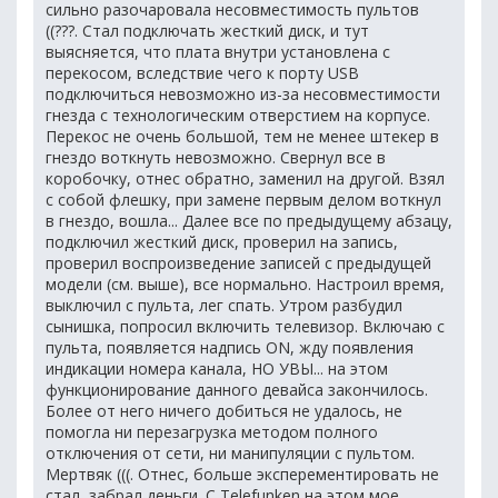
сильно разочаровала несовместимость пультов
((???. Стал подключать жесткий диск, и тут
выясняется, что плата внутри установлена с
перекосом, вследствие чего к порту USB
подключиться невозможно из-за несовместимости
гнезда с технологическим отверстием на корпусе.
Перекос не очень большой, тем не менее штекер в
гнездо воткнуть невозможно. Свернул все в
коробочку, отнес обратно, заменил на другой. Взял
с собой флешку, при замене первым делом воткнул
в гнездо, вошла... Далее все по предыдущему абзацу,
подключил жесткий диск, проверил на запись,
проверил воспроизведение записей с предыдущей
модели (см. выше), все нормально. Настроил время,
выключил с пульта, лег спать. Утром разбудил
сынишка, попросил включить телевизор. Включаю с
пульта, появляется надпись ON, жду появления
индикации номера канала, НО УВЫ... на этом
функционирование данного девайса закончилось.
Более от него ничего добиться не удалось, не
помогла ни перезагрузка методом полного
отключения от сети, ни манипуляции с пультом.
Мертвяк (((. Отнес, больше эксперементировать не
стал, забрал деньги. С Telefunken на этом мое