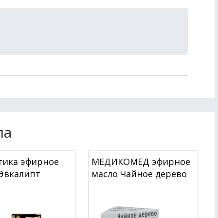
ла
тика эфирное
МЕДИКОМЕД эфирное
Эвкалипт
масло Чайное дерево