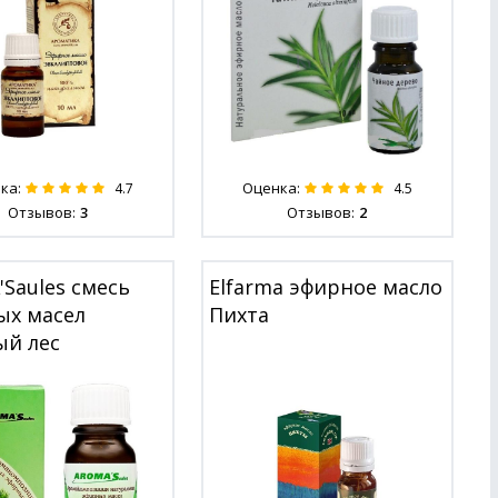
ка:
Оценка:
4.7
4.5
Отзывов:
3
Отзывов:
2
Saules смесь
Elfarma эфирное масло
ых масел
Пихта
ый лес