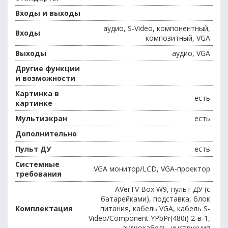
Входы и выходы
аудио, S-Video, компонентный,
Входы
композитный, VGA
Выходы
аудио, VGA
Другие функции
и возможности
Картинка в
есть
картинке
Мультиэкран
есть
Дополнительно
Пульт ДУ
есть
Системные
VGA монитор/LCD, VGA-проектор
требования
AVerTV Box W9, пульт ДУ (с
батарейками), подставка, блок
Комплектация
питания, кабель VGA, кабель S-
Video/Component YPbPr(480i) 2-в-1,
аудиокабель, инструкция