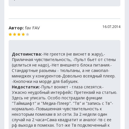
16.07.2014
Автор:
fav FAV
Достоинства:
-Не греется (не виснет в жару),-
Приличная чувствительность, -Пульт бьет от стены
(целиться не надо),-Нет внешнего блока питания.-
Стандартные разьемы - тюльпаны, а не самопал-
миниджек у конкурентов-Довольно всеядный плеер.
-Кнопочки на морде для бабушек.
Недостатки:
-Пульт воняет - глаза слезятся.-
Ужасно неудобный интерфейс: Претензий на статью.
Здесь не уписать. Особо пострадали функции
"Таймшифт" и "Медиа-Плеер". "Тв" и "запись с Тв"-
нормально.-Повышенная чувствительность к
некоторым помехам в эл сети. За 2 недели один
случай на 2 часа=Сама квадратит и аналог-тв с ее
рф выхода в помехах. Тот-же Тв подключенный к