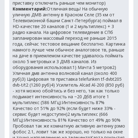
приставку отключить раньше чем монитор)
Комментарий:
Отличная вещь! На обычную
уличную ДМВ антенну в Красном Селе (35 км от
Телевизионной башни Санкт-Петербурга) поймал в
HD-качестве 20 каналов (1 и 2 мультиплекс) + 3
радио канала. На цифровое телевидение в СПб
запланирован массовый переход не раньше 2015
года, сейчас тестовое вещание бесплатно. Картинка
намного лучше чем обычное аналоговое тв, раньше
на даче в приемлемом качестве удавалось поймать
около 5 метровых и 3 ДМВ каналов. Из
оборудования использовал:1) Мачта 5 метров2)
Уличная дмв антенна волновой канал (около 400
руб)3) Цифровая тв приставка telefunken tf-dvbt205
dvb-t/t2 (1260 руб)4) Усилитель Alcad Al-200 (850 руб)
- хотя можно обойтись и без него, так как только
подымает интенсивность на ~20 ДбВ итоге 1
мультиплекс (586 МГц):Интенсивность 87%
Качество от 51% до 92% (если будет ниже 33% -
сервис будет недоступен)2 мультиплекс (666
МГц):Интенсивность 81% Качество от 49% до 90%
Пробовал так же комнатную активную антенну рэмо
фобос 2.1, ловит так же хорошо, но только на окне
и точно направленную на телецентрКарта покрытия