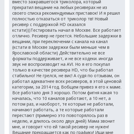
вместо зажравшегося триколора, который
прекратил вещание на любых ресиверах не из
своего списка рекомендуемых приставок! И я решил
полностью отказаться от триколор тв! Новый
ресивер с поддержкой HD оказался
кстати)))Тестировать начал в Москве. Все работает
отлично. Ресивер не греется. Небольшие задержки в
вещании, при переключении с канала на канал
(кстати в Москве задержки были меньше чем в
Ярославской области) Действительно не все
форматы поддерживает, и не все кодеки. иногда
звук не воспроизводит на AVI. Но я его покупал
только в качестве ресивера HD, что бы работал
стабильно! Не грелся, не вис! А судя по отзывам, он
работал адекватнее всех ресиверов, в этой ценовой
категории, за 2014 год. Вобщем привез я его к маме.
Все работало дня 3 хорошо. Потом фигня какая то
началась, что 10 каналов работают, а 10 нет, а
потом раз, и наоборот, те которые не работали,
начинают работать, а те которые работали
перестают (примерно это повоторялось раз в
неделю, и длилось около двух дней) Мама звонит
мне, и говорит что ей такой ресивер не нужен!
Вещание прекращается как по графику! Ищи мне