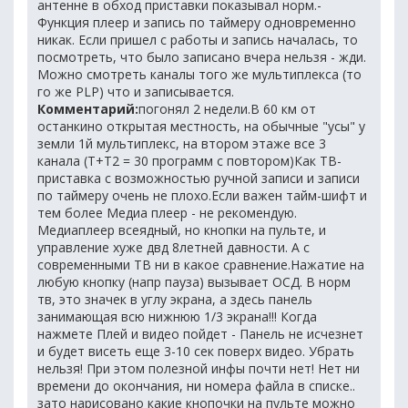
антенне в обход приставки показывал норм.-
Функция плеер и запись по таймеру одновременно
никак. Если пришел с работы и запись началась, то
посмотреть, что было записано вчера нельзя - жди.
Можно смотреть каналы того же мультиплекса (то
го же PLP) что и записывается.
Комментарий:
погонял 2 недели.В 60 км от
останкино открытая местность, на обычные "усы" у
земли 1й мультиплекс, на втором этаже все 3
канала (Т+Т2 = 30 программ с повтором)Как ТВ-
приставка с возможностью ручной записи и записи
по таймеру очень не плохо.Если важен тайм-шифт и
тем более Медиа плеер - не рекомендую.
Медиаплеер всеядный, но кнопки на пульте, и
управление хуже двд 8летней давности. А с
современными ТВ ни в какое сравнение.Нажатие на
любую кнопку (напр пауза) вызывает ОСД. В норм
тв, это значек в углу экрана, а здесь панель
занимающая всю нижнюю 1/3 экрана!!! Когда
нажмете Плей и видео пойдет - Панель не исчезнет
и будет висеть еще 3-10 сек поверх видео. Убрать
нельзя! При этом полезной инфы почти нет! Нет ни
времени до окончания, ни номера файла в списке..
зато нарисовано какие кнопочки на пульте можно