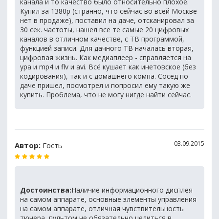
канала и то качество было относительно плохое.
Купил за 1380р (странно, что сейчас во всей Москве
нет в продаже), поставил на даче, отсканировал за
30 сек. частоты, нашел все те самые 20 цифровых
каналов в отличном качестве, с ТВ программой,
функцией записи. Для дачного ТВ началась вторая,
цифровая жизнь. Как медиаплеер - справляется на
ура и mp4 и flv и avi. Всё кушает как инетовское (без
кодирования), так и с домашнего компа. Сосед по
даче пришел, посмотрел и попросил ему такую же
купить. Проблема, что не могу нигде найти сейчас.
03.09.2015
Автор:
Гость
Достоинства:
Наличие информационного дисплея
на самом аппарате, основные элементы управления
на самом аппарате, отличная чувствительность
тюнера, пультом не обязательно целиться в