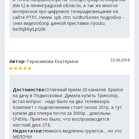
dvb-t2 в ленинградской области, а так же многое
интересное про цифровое телерадиовещание на
сайте РТРС //www. spb. rtrn. ru/dtv/Более подробно -
снял видеообзор данной приставки //youtu.
be/9q8KylLpQ0k
23.06.2018
Автор:
Герасимова Екатерина
Достоинства:
Отличный приём 20 каналов. Брался
на дачу в Подмосковье. Думала купить Триколор,
встал вопрос - надо было на два телевизора.
Комплект с подключением стоит около 20тр, а тут
купили два плеера почти за 3000р... довольны
ОЧЕНЬ. Приятно было, что воспроизводится
жёсткий диск 2ТБ.
Недостатки:
Немного медленно грузится.... но это
МЕЛОЧИ