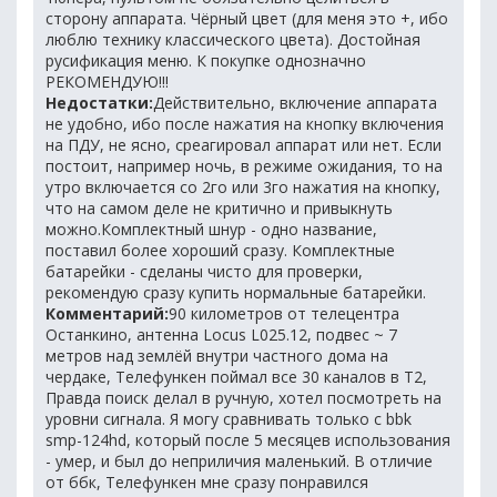
сторону аппарата. Чёрный цвет (для меня это +, ибо
люблю технику классического цвета). Достойная
русификация меню. К покупке однозначно
РЕКОМЕНДУЮ!!!
Недостатки:
Действительно, включение аппарата
не удобно, ибо после нажатия на кнопку включения
на ПДУ, не ясно, среагировал аппарат или нет. Если
постоит, например ночь, в режиме ожидания, то на
утро включается со 2го или 3го нажатия на кнопку,
что на самом деле не критично и привыкнуть
можно.Комплектный шнур - одно название,
поставил более хороший сразу. Комплектные
батарейки - сделаны чисто для проверки,
рекомендую сразу купить нормальные батарейки.
Комментарий:
90 километров от телецентра
Останкино, антенна Locus L025.12, подвес ~ 7
метров над землёй внутри частного дома на
чердаке, Телефункен поймал все 30 каналов в Т2,
Правда поиск делал в ручную, хотел посмотреть на
уровни сигнала. Я могу сравнивать только с bbk
smp-124hd, который после 5 месяцев использования
- умер, и был до неприличия маленький. В отличие
от ббк, Телефункен мне сразу понравился