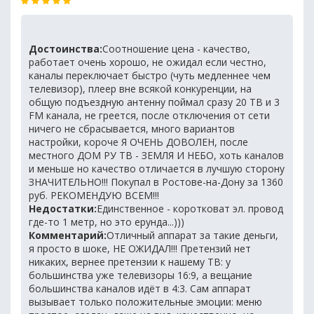
Достоинства:
Соотношение цена - качество,
работает очень хорошо, не ожидал если честно,
каналы переключает быстро (чуть медленнее чем
телевизор), плеер вне всякой конкуренции, на
общую подъездную антенну поймал сразу 20 ТВ и 3
FM канала, не греется, после отключения от сети
ничего не сбрасывается, много вариантов
настройки, короче Я ОЧЕНЬ ДОВОЛЕН, после
местного ДОМ РУ ТВ - ЗЕМЛЯ И НЕБО, хоть каналов
и меньше но качество отличается в лучшую сторону
ЗНАЧИТЕЛЬНО!!! Покупал в Ростове-на-Дону за 1360
руб. РЕКОМЕНДУЮ ВСЕМ!!!
Недостатки:
Единственное - коротковат эл. провод
где-то 1 метр, но это ерунда...)))
Комментарий:
Отличный аппарат за такие деньги,
я просто в шоке, НЕ ОЖИДАЛ!!! Претензий нет
никаких, вернее претензии к нашему ТВ: у
большинства уже телевизоры 16:9, а вещание
большинства каналов идёт в 4:3. Сам аппарат
вызывает только положительные эмоции: меню