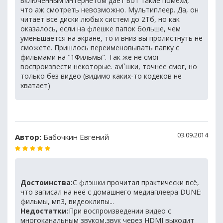
включенным интернетом дает вот такие помехи,
что аж смотреть невозможно. Мультиплеер. Да, он
читает все диски любых систем до 2Тб, но как
оказалось, если на флешке папок больше, чем
уменьшается на экране, то и вниз вы пролистнуть не
сможете. Пришлось переименовывать папку с
фильмами на "1Фильмы". Так же не смог
воспроизвести некоторые. avi`шки, точнее смог, но
только без видео (видимо каких-то кодеков не
хватает)
03.09.2014
Автор:
Бабочкин Евгений
Достоинства:
С флэшки прочитал практически всё,
что записал на неё с домашнего медиаплеера DUNE:
фильмы, мп3, видеоклипы...
Недостатки:
При воспроизведении видео с
многоканальным звуком,звук через HDMI выходит