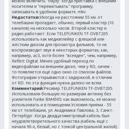
можно включить "паузу" когда приставка с внешним
носителем и "перематывать" программу,
записывать в удобном формате. mkv.
Недостатки:
Иногда на расстоянии 55 км. от
телебашни пропадает, обычно, первый кластер (10
каналов) на несколько часов. Второй кластер и
радио работают. Если TELEFUNKEN TF-DVBT205
использовать как медиаплейер с флешкой или
жёстким диском для просмотра фильмов, то не
воспроизводит звук в некоторых форматах, как,
например, ac3, хотя более "всеяден", чем, например,
Reflect Digital. Менее удобный переход по
видеофайлам на внешнем диске, чем у RD, зачем -
то появляется ещё одно окно со списком файлов.
Фотографии открываются с задержкой, в отличии
от RD. Но эта функция нужна далеко не всем.
Комментарий:
Ресивер TELEFUNKEN TF-DVBT205.
Использовали большую по размерам антенну без
усилителя Funke BM4595; как выяснилось, её можно
использовать и в помещении.Условия приёма - 55
км от телебашни, ул. Академика Павлова, 3, Санкт-
Петербург. Когда двадцатиметровый кабель был
неудовлетворительного качества (кабель ещё с
начала 90-х, белый, но с тонкой центральной жилой)