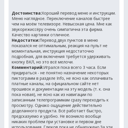
Достоинства:
Хороший перевод меню и инструкции.
Меню наглядное. Переключение каналов быстрее
чем на моём телевизоре. Невысокая цена. Мне как
звукорежиссёру очень симпатична эта фирма.
Качество картинки отличное.
Недостатки:
Перевод двух пунктов в меню
показался не оптимальным, реакция на пульт не
моментальная, инструкция недостаточно
подробная, для включения требуется удерживать
кнопку ВКЛ, но это всё мелочи.
Комментарий:
Игрался пока всего 3 часа. Если
придираться - не понятно назначение некоторых
пиктограмм в разделе Info, не ясно как оплачивать
платные каналы, на официальном сайте нет
прошивок и документации на эту модель (т. к. она
пока новая), не ясно как из навигации по
записанным телепрограммам сразу переходить к
просмотру. Однако ощущение действительно
доделанного продукта. Всё работает быстро,
предсказуемо и удобно. Не возникло вообще
никаких проблем при установке и первом дне
использования. Глюков пока не обнаружено.За эти