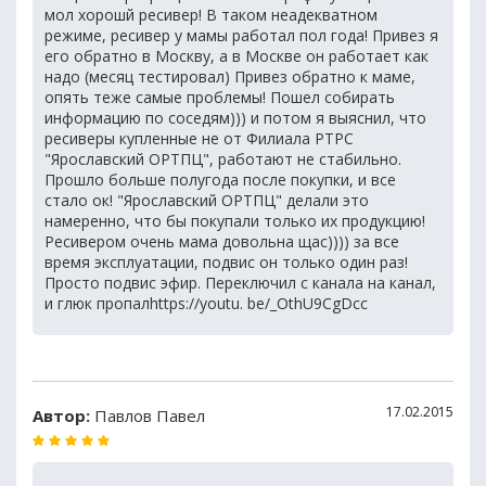
мол хорошй ресивер! В таком неадекватном
режиме, ресивер у мамы работал пол года! Привез я
его обратно в Москву, а в Москве он работает как
надо (месяц тестировал) Привез обратно к маме,
опять теже самые проблемы! Пошел собирать
информацию по соседям))) и потом я выяснил, что
ресиверы купленные не от Филиала РТРС
"Ярославский ОРТПЦ", работают не стабильно.
Прошло больше полугода после покупки, и все
стало ок! "Ярославский ОРТПЦ" делали это
намеренно, что бы покупали только их продукцию!
Ресивером очень мама довольна щас)))) за все
время эксплуатации, подвис он только один раз!
Просто подвис эфир. Переключил с канала на канал,
и глюк пропалhttps://youtu. be/_OthU9CgDcc
17.02.2015
Автор:
Павлов Павел