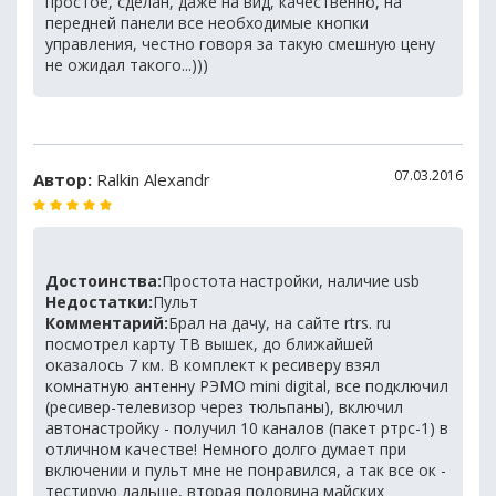
простое, сделан, даже на вид, качественно, на
передней панели все необходимые кнопки
управления, честно говоря за такую смешную цену
не ожидал такого...)))
07.03.2016
Автор:
Ralkin Alexandr
Достоинства:
Простота настройки, наличие usb
Недостатки:
Пульт
Комментарий:
Брал на дачу, на сайте rtrs. ru
посмотрел карту ТВ вышек, до ближайшей
оказалось 7 км. В комплект к ресиверу взял
комнатную антенну РЭМО mini digital, все подключил
(ресивер-телевизор через тюльпаны), включил
автонастройку - получил 10 каналов (пакет ртрс-1) в
отличном качестве! Немного долго думает при
включении и пульт мне не понравился, а так все ок -
тестирую дальше, вторая половина майских