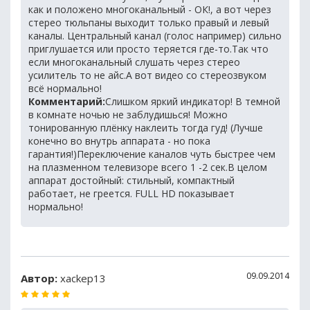
как и положено многоканальный - ОК!, а вот через
стерео тюльпаны выходит только правый и левый
каналы. Центральный канал (голос например) сильно
приглушается или просто теряется где-то.Так что
если многоканальный слушать через стерео
усилитель то не айс.А вот видео со стереозвуком
всё нормально!
Комментарий:
Слишком яркий индикатор! В темной
в комнате ночью не заблудишься! Можно
тонированную плёнку наклеить тогда гуд! (Лучше
конечно во внутрь аппарата - но пока
гарантия!)Переключение каналов чуть быстрее чем
на плазменном телевизоре всего 1 -2 сек.В целом
аппарат достойный: стильный, компактный
работает, не греется. FULL HD показывает
нормально!
09.09.2014
Автор:
xackep13