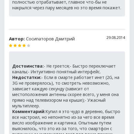
полностью отрабатывает, главное что-бы не
накрылся через пару месяцев но это время покажет.
29.08.2014
Автор:
Сосипаторов Дмитрий
Достоинства:
- Не греется;- Быстро переключает
каналы;- Интуитивно понятный интерфейс.
Недостатки:
- Если в смарте работает инет (2G, на
3G не проверялось), то смотреть невозможно,
зависает каждую секунду (зависит от
местоположения антенны скорее всего, у меня она
прямо над телевизором на крыше);- Ужасный
мультиплеер.
Комментарий:
Купил я это чудо в деревню, быстро
все настроил, но непонятно из-за чего все время
висло изображение и картинка. Опытным путем
выяснилось, что это из-за того, что смартфон с