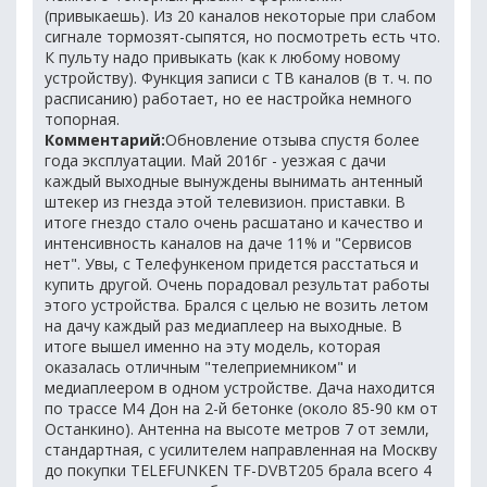
(привыкаешь). Из 20 каналов некоторые при слабом
сигнале тормозят-сыпятся, но посмотреть есть что.
К пульту надо привыкать (как к любому новому
устройству). Функция записи с ТВ каналов (в т. ч. по
расписанию) работает, но ее настройка немного
топорная.
Комментарий:
Обновление отзыва спустя более
года эксплуатации. Май 2016г - уезжая с дачи
каждый выходные вынуждены вынимать антенный
штекер из гнезда этой телевизион. приставки. В
итоге гнездо стало очень расшатано и качество и
интенсивность каналов на даче 11% и "Сервисов
нет". Увы, с Телефункеном придется расстаться и
купить другой. Очень порадовал результат работы
этого устройства. Брался с целью не возить летом
на дачу каждый раз медиаплеер на выходные. В
итоге вышел именно на эту модель, которая
оказалась отличным "телеприемником" и
медиаплеером в одном устройстве. Дача находится
по трассе М4 Дон на 2-й бетонке (около 85-90 км от
Останкино). Антенна на высоте метров 7 от земли,
стандартная, с усилителем направленная на Москву
до покупки TELEFUNKEN TF-DVBT205 брала всего 4