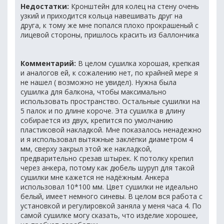
Недостатки:
Кронштейн для колец на стену очень
узкий и приходится кольца навешивать друг на
друга, к тому же мне попался плохо прокрашеный с
лицевой стороны, пришлось красить из баллончика
Комментарий:
В целом сушилка хорошая, крепкая
и аналогов ей, к сожалению нет, по крайней мере я
не нашел ( возможно не увидел). Нужна была
сушилка для балкона, чтобы максимально
использовать пространство. Остальные сушилки на
5 палок и по длине короче. Эта сушилка в длину
собирается из двух, крепится по умолчанию
пластиковой накладкой. Мне показалось ненадежно
и я использовал вытяжные заклёпки диаметром 4
мм, сверху закрыл этой же накладкой,
предварительно срезав штырек. К потолку крепил
через анкера, потому как дюбель шуруп для такой
сушилки мне кажется не надёжным. Анкера
использовал 10*100 мм. Цвет сушилки не идеально
белый, имеет немного синевы. В целом вся работа с
установкой и регулировкой заняла у меня часа 4. По
самой сушилке могу сказать, что изделие хорошее,