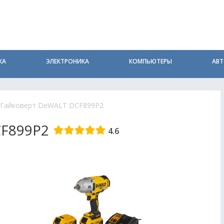
КА
ЭЛЕКТРОНИКА
КОМПЬЮТЕРЫ
АВ
Гайковерт DeWALT DCF899P2
CF899P2
4.6