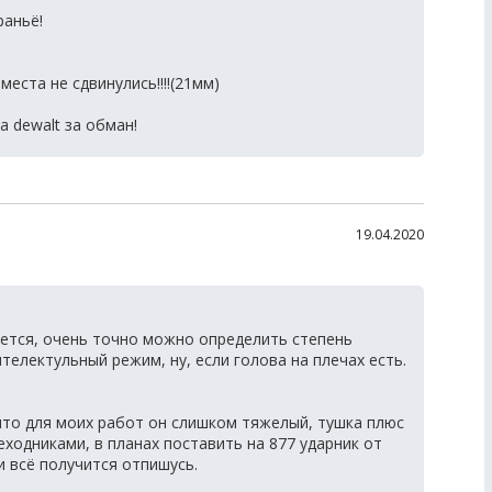
раньё!
места не сдвинулись!!!!(21мм)
!
а dewalt за обман!
19.04.2020
тся, очень точно можно определить степень
телектульный режим, ну, если голова на плечах есть.
то для моих работ он слишком тяжелый, тушка плюс
еходниками, в планах поставить на 877 ударник от
и всё получится отпишусь.